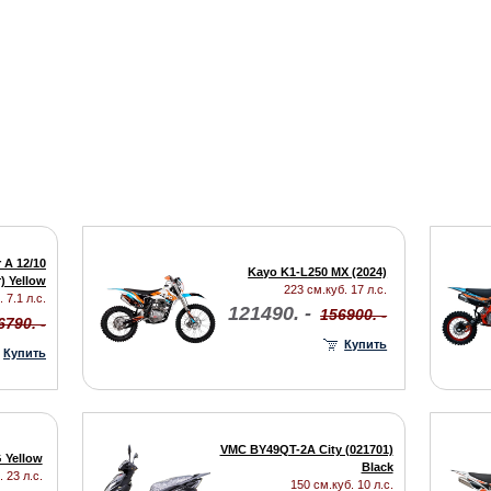
 A 12/10
Kayo K1-L250 MX (2024)
) Yellow
223 см.куб. 17 л.с.
 7.1 л.с.
121490. -
156900. -
6790. -
Купить
Купить
VMC BY49QT-2A City (021701)
 Yellow
Black
 23 л.с.
150 см.куб. 10 л.с.