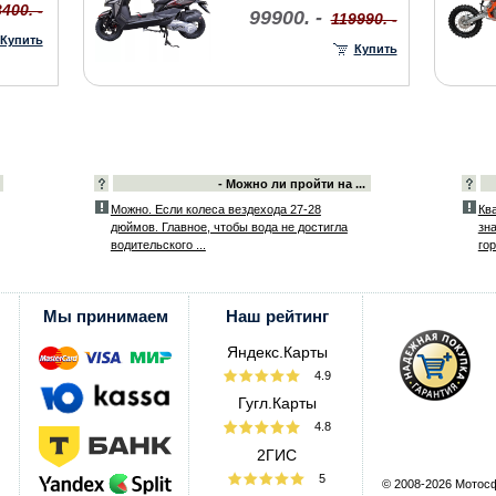
400. -
99900. -
119990. -
Купить
Купить
- Можно ли пройти на ...
Можно. Если колеса вездехода 27-28
Ква
дюймов. Главное, чтобы вода не достигла
зн
водительского ...
гор
Мы принимаем
Наш рейтинг
Яндекс.Карты
4.9
Гугл.Карты
4.8
2ГИС
5
© 2008-2026 Мотос