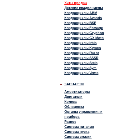
Хиты продаж
Детские квадроциклы
Квадроциклы ABM
Квадроциклы Avantis
Квадроциклы BSE
Квадроциклы Forsage
Квадроциклы Gryphon
Квадроциклы GX Moto
Квадроциклы Irbis
Квадроциклы Kymco
Квадроциклы Razor
Квадроциклы SSSR
Квадроциклы Stels
Квадроциклы Sym
Квадроциклы Venta
ЗАПЧАСТИ
Амортизаторы
Двигатели
Колеса
Облицовка
Органы управления и
приборы
Разное
Система питания
Система пуска
Система смазки