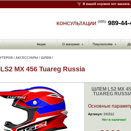
В вашей корзине нет заказов.
989-44-
(495)
КОНСУЛЬТАЦИИ
Акции
О магазине
Покупателям
До
▼
▼
КУТЕРОВ
/
АКСЕССУАРЫ
/
ШЛЕМ
/
LS2 MX 456 Tuareg Russia
ШЛЕМ LS2 MX 45
TUAREG RUSSI
Основные парамет
Артикул:
241512
Нет в наличии!