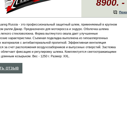
8900. -
Похо
uareg Russia - это профессиональный защитный шлем, применяемый в крупном
м ралли Дакар. Предназначен для мотокросса и эндуро. Оболочка шлема
 легкого стекловолокна. Форма вытянутого овала дает улучшенные
ские характеристики. Съемная подкладка выполнена из гипоаллергенных
х материалов с антибактериальной пропиткой. Эффективная вентиляция
ся за счет расположения воздухозаборников и выпускных отверстий. Застежка
g облегчает фиксацию и регулировку шлема. Комплектуется светоотражающими
 длинным козырьком. Вес - 1250 г. Размер: XXL.
ть отзыв