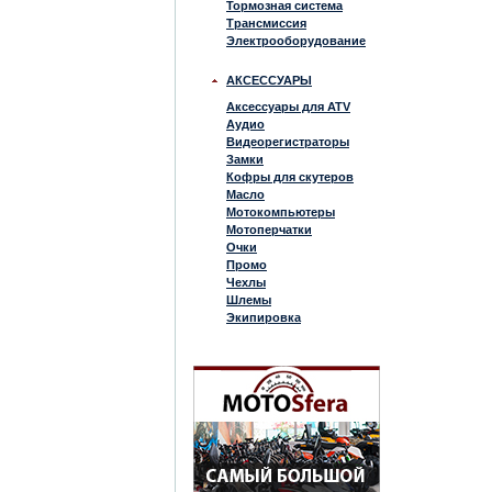
Тормозная система
Трансмиссия
Электрооборудование
АКСЕССУАРЫ
Аксессуары для ATV
Аудио
Видеорегистраторы
Замки
Кофры для скутеров
Масло
Мотокомпьютеры
Мотоперчатки
Очки
Промо
Чехлы
Шлемы
Экипировка