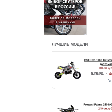
ЛУЧШИЕ МОДЕЛИ
BSE Evo 110e Twister
(автомат
110 см.куб.
82990. -
9
Progasi Palma 250 NG
249 см.куб.