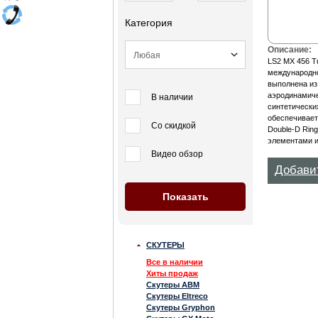
Категория
Описание:
LS2 MX 456 T
международно
выполнена из
аэродинамиче
В наличии
синтетически
обеспечивает
Со скидкой
Double-D Rin
элементами и
Видео обзор
Добави
СКУТЕРЫ
Все в наличии
Хиты продаж
Скутеры ABM
Скутеры Eltreco
Скутеры Gryphon