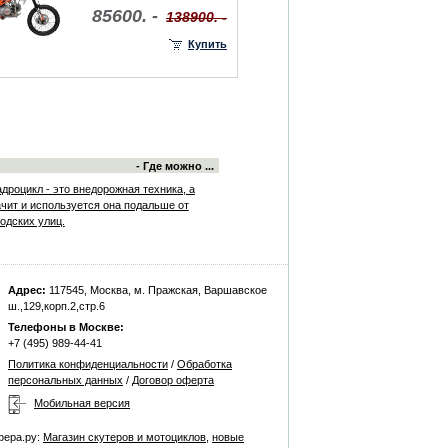
85600. -
138900. -
Купить
- Где можно ...
дроцикл - это внедорожная техника, а
ачит и используется она подальше от
одских улиц.
Адрес:
117545, Москва, м. Пражская, Варшавское
ш.,129,корп.2,стр.6
Телефоны в Москве:
+7 (495) 989-44-41
Политика конфиденциальности
/
Обработка
персональных данных
/
Договор оферта
Мобильная версия
фера.ру:
Магазин скутеров и мотоциклов
,
новые