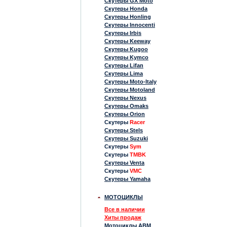
Скутеры GX Moto
Скутеры Honda
Скутеры Honling
Скутеры Innocenti
Скутеры Irbis
Скутеры Keeway
Скутеры Kugoo
Скутеры Kymco
Скутеры Lifan
Скутеры Lima
Скутеры Moto-Italy
Скутеры Motoland
Скутеры Nexus
Скутеры Omaks
Скутеры Orion
Скутеры
Racer
Скутеры Stels
Скутеры Suzuki
Скутеры
Sym
Скутеры
TMBK
Скутеры Venta
Скутеры
VMC
Скутеры Yamaha
МОТОЦИКЛЫ
Все в наличии
Хиты продаж
Мотоциклы ABM