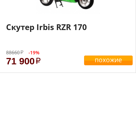
Скутер Irbis RZR 170
88660
-19%
похожие
71 900