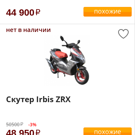
похожие
44 900
нет в наличии
Скутер Irbis ZRX
50500
-3%
похожие
48 950