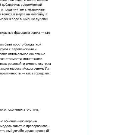
ей добавились современный
 и продвинутые электронные
стоялся в марте на мотошоу в
ривлёк к себе внимание публики
: скрытые фавориты рынка — кто
али быть просто бюджетной
ируют с европейскими и
елям оптимальное сочетание
ост стоимости мототехники
умных решений, и именно скутеры
зиции на российском рынке. Их
 практичность — как в городских
вого поколения это стиль,
тью обновлённую версию
— модель заметно преобразилась
ботанный дизайн и расширенный