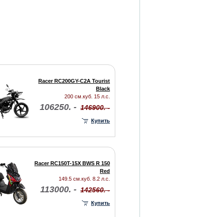
Racer RC200GY-C2A Tourist
Black
200 см.куб. 15 л.с.
106250. -
146900. -
Купить
Racer RC150T-15X BWS R 150
Red
149.5 см.куб. 8.2 л.с.
113000. -
142560. -
Купить