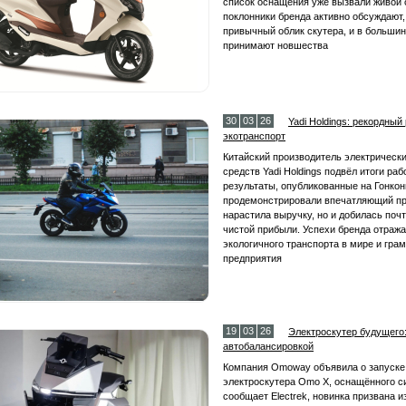
список оснащения уже вызвали живой о
поклонники бренда активно обсуждают,
привычный облик скутера, и в больши
принимают новшества
30
03
26
Yadi Holdings: рекордны
экотранспорт
Китайский производитель электрическ
средств Yadi Holdings подвёл итоги ра
результаты, опубликованные на Гонкон
продемонстрировали впечатляющий про
нарастила выручку, но и добилась поч
чистой прибыли. Успехи бренда отраж
экологичного транспорта в мире и гра
предприятия
19
03
26
Электроскутер будущего
автобалансировкой
Компания Omoway объявила о запуске 
электроскутера Omo X, оснащённого с
сообщает Electrek, новинка призвана 