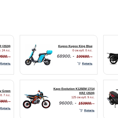
R (2024)
Kugoo Kugoo King Blue
. 24 л.с.
0 см.куб. 0 л.с.
68900. -
500. -
100680. -
Купить
Купить
Kayo Evolution K125EM 17/14
y Green
KRZ (2024)
б. 7 л.с.
125 см.куб. 9 л.с.
6900. -
96000. -
153900. -
Купить
Купить