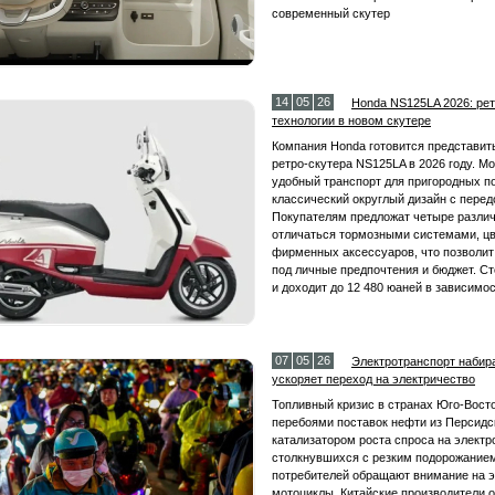
современный скутер
14
05
26
Honda NS125LA 2026: ре
технологии в новом скутере
Компания Honda готовится представит
ретро‑скутера NS125LA в 2026 году. М
удобный транспорт для пригородных по
классический округлый дизайн с пер
Покупателям предложат четыре разли
отличаться тормозными системами, ц
фирменных аксессуаров, что позволит
под личные предпочтения и бюджет. Ст
и доходит до 12 480 юаней в зависимо
07
05
26
Электротранспорт набира
ускоряет переход на электричество
Топливный кризис в странах Юго‑Вост
перебоями поставок нефти из Персидс
катализатором роста спроса на электр
столкнувшихся с резким подорожанием
потребителей обращают внимание на э
мотоциклы. Китайские производители о