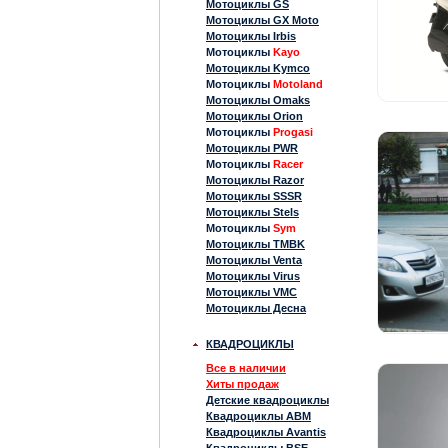
Мотоциклы GS
Мотоциклы GX Moto
Мотоциклы Irbis
Мотоциклы
Kayo
Мотоциклы Kymco
Мотоциклы
Motoland
Мотоциклы Omaks
Мотоциклы Orion
Мотоциклы
Progasi
Мотоциклы PWR
Мотоциклы
Racer
Мотоциклы Razor
Мотоциклы SSSR
Мотоциклы Stels
Мотоциклы
Sym
Мотоциклы TMBK
Мотоциклы Venta
Мотоциклы Virus
Мотоциклы VMC
Мотоциклы Десна
КВАДРОЦИКЛЫ
Все в наличии
Хиты продаж
Детские квадроциклы
Квадроциклы ABM
Квадроциклы Avantis