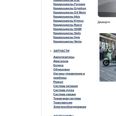
Квадроциклы BSE
Квадроциклы Forsage
Квадроциклы Gryphon
Квадроциклы GX Moto
Квадроциклы Irbis
Квадроциклы Kymco
Джакарте
Квадроциклы Razor
Квадроциклы SSSR
Квадроциклы Stels
Квадроциклы Sym
Квадроциклы Venta
ЗАПЧАСТИ
Амортизаторы
Двигатели
Колеса
Облицовка
Органы управления и
приборы
Разное
Система питания
Система пуска
Система смазки
Тормозная система
Трансмиссия
Электрооборудование