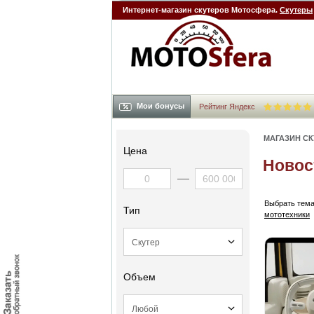
Интернет-магазин скутеров Мотосфера.
Скутеры
Мои бонусы
Рейтинг Яндекс
МАГАЗИН С
Цена
Новос
Выбрать тема
Тип
мототехники
Объем