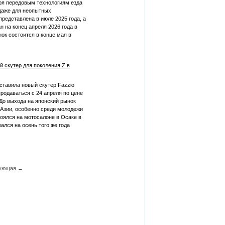
ря передовым технологиям езда
 даже для неопытных
редставлена в июле 2025 года, а
н на конец апреля 2026 года в
ок состоится в конце мая в
й скутер для поколения Z в
ставила новый скутер Fazzio
продаваться с 24 апреля по цене
 До выхода на японский рынок
 Азии, особенно среди молодежи
тоялся на мотосалоне в Осаке в
ался на осень того же года
ующая →