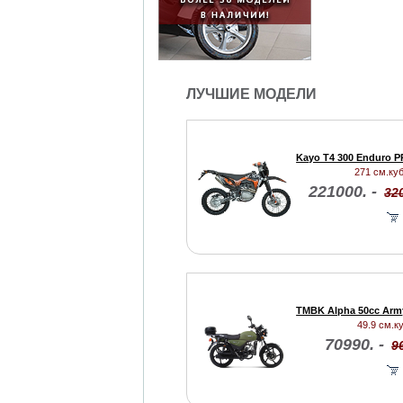
ЛУЧШИЕ МОДЕЛИ
Kayo T4 300 Enduro P
271 см.куб
221000. -
320
TMBK Alpha 50cc Arm
49.9 см.ку
70990. -
9