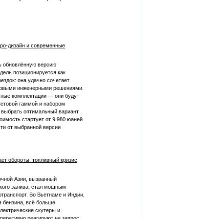
тро-дизайн и современные
ь обновлённую версию
одель позиционируется как
ездок: она удачно сочетает
едовыми инженерными решениями.
чные комплектации — они будут
ветовой гаммой и набором
 выбрать оптимальный вариант
оимость стартует от 9 980 юаней
сти от выбранной версии
ет обороты: топливный кризис
очной Азии, вызванный
кого залива, стал мощным
отранспорт. Во Вьетнаме и Индии,
 бензина, всё больше
лектрические скутеры и
перативно реагируют на запрос