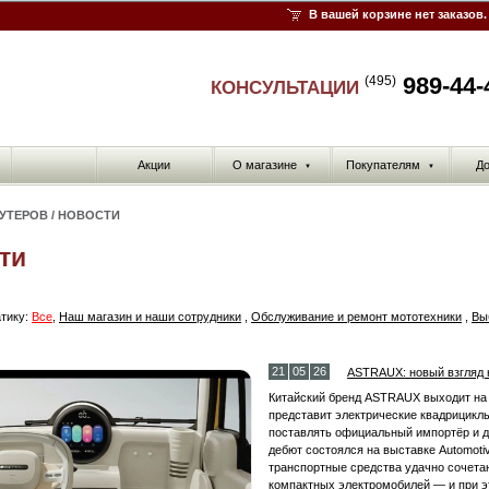
В вашей корзине нет заказов.
989-44-
(495)
КОНСУЛЬТАЦИИ
Акции
О магазине
Покупателям
До
▼
▼
КУТЕРОВ
/
НОВОСТИ
ти
тику:
Все
,
Наш магазин и наши сотрудники
,
Обслуживание и ремонт мототехники
,
Вы
21
05
26
ASTRAUX: новый взгляд 
Китайский бренд ASTRAUX выходит на
представит электрические квадрициклы
поставлять официальный импортёр и д
дебют состоялся на выставке Automotiv
транспортные средства удачно сочета
компактных электромобилей — и при э