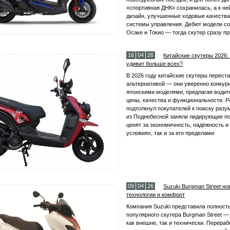
«спортивная ДНК» сохранилась, а к н
дизайн, улучшенные ходовые качества
системы управления. Дебют модели со
Осаке и Токио — тогда скутер сразу п
16
04
26
Китайские скутеры 2026
удивит больше всех?
В 2026 году китайские скутеры перест
альтернативой — они уверенно конкур
японскими моделями, предлагая водит
цены, качества и функциональности. Р
подтолкнул покупателей к поиску раз
из Поднебесной заняли лидирующие по
ценят за экономичность, надёжность и
условиях, так и за его пределами
09
04
26
Suzuki Burgman Street но
технологии и комфорт
Компания Suzuki представила полнос
популярного скутера Burgman Street 
как внешне, так и технически. Перера