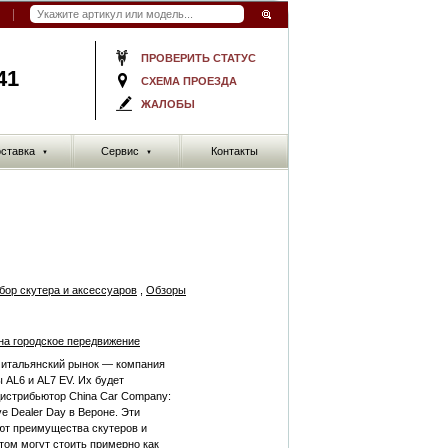
ПРОВЕРИТЬ СТАТУС
41
СХЕМА ПРОЕЗДА
ЖАЛОБЫ
ставка
Сервис
Контакты
▼
▼
бор скутера и аксессуаров
,
Обзоры
на городское передвижение
 итальянский рынок — компания
 AL6 и AL7 EV. Их будет
истрибьютор China Car Company:
e Dealer Day в Вероне. Эти
ют преимущества скутеров и
том могут стоить примерно как