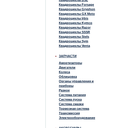
Квадроциклы BSE
Квадроциклы Forsage
Квадроциклы Gryphon
Квадроциклы GX Moto
Квадроциклы Irbis
Квадроциклы Kymco
Квадроциклы Razor
Квадроциклы SSSR
Квадроциклы Stels
Квадроциклы Sym
Квадроциклы Venta
ЗАПЧАСТИ
Амортизаторы
Двигатели
Колеса
Облицовка
Органы управления и
приборы
Разное
Система питания
Система пуска
Система смазки
Тормозная система
Трансмиссия
Электрооборудование