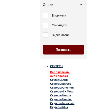
Опции
В наличии
Со скидкой
Видео обзор
СКУТЕРЫ
Все в наличии
Хиты продаж
Скутеры ABM
Скутеры Eltreco
Скутеры Gryphon
Скутеры GX Moto
Скутеры Honda
Скутеры Honling
Скутеры Innocenti
Скутеры Irbis