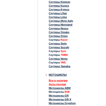
Скутеры Keeway
Скутеры Kugoo
Скутеры Kymco
Скутеры Lifan
Скутеры Lima
Скутеры Moto-Italy
Скутеры Motoland
Скутеры Nexus
Скутеры Omaks
Скутеры Orion
Скутеры
Racer
Скутеры Stels
Скутеры Suzuki
Скутеры
Sym
Скутеры
TMBK
Скутеры Venta
Скутеры
VMC
Скутеры Yamaha
МОТОЦИКЛЫ
Все в наличии
Хиты продаж
Мотоциклы ABM
Мотоциклы
BSE
Мотоциклы GR
Мотоциклы GR-X
Мотоциклы Gryphon