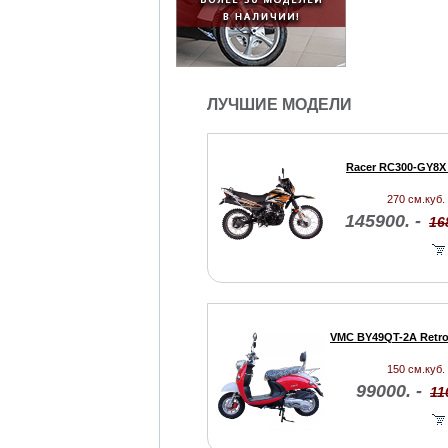
ЛУЧШИЕ МОДЕЛИ
Racer RC300-GY8X 
270 см.куб. 
145900. -
16
VMC BY49QT-2A Retro
150 см.куб. 
99000. -
11