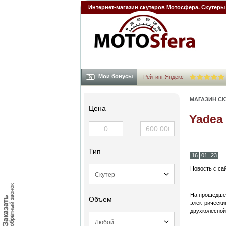
Интернет-магазин скутеров Мотосфера.
Скутеры
Мои бонусы
Рейтинг Яндекс
МАГАЗИН С
Цена
Yadea
Тип
16
01
23
Новость с са
На прошедшей
Объем
электрически
двухколесной