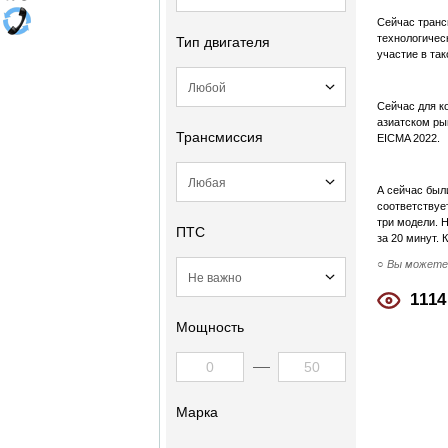
Сейчас транс
технологичес
Тип двигателя
участие в так
Сейчас для к
азиатском ры
Трансмиссия
EICMA 2022.
А сейчас был
соответствуе
три модели. 
ПТС
за 20 минут.
○ Вы может
1114
Мощность
Марка