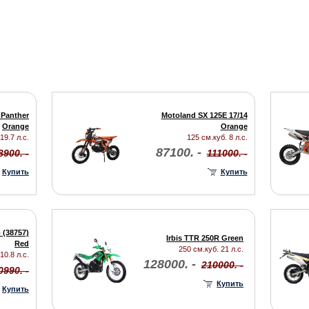
Panther
Motoland SX 125E 17/14
Orange
Orange
19.7 л.с.
125 см.куб. 8 л.с.
87100. -
8900. -
111000. -
Купить
Купить
 (38757)
Irbis TTR 250R Green
Red
250 см.куб. 21 л.с.
10.8 л.с.
128000. -
210000. -
0990. -
Купить
Купить