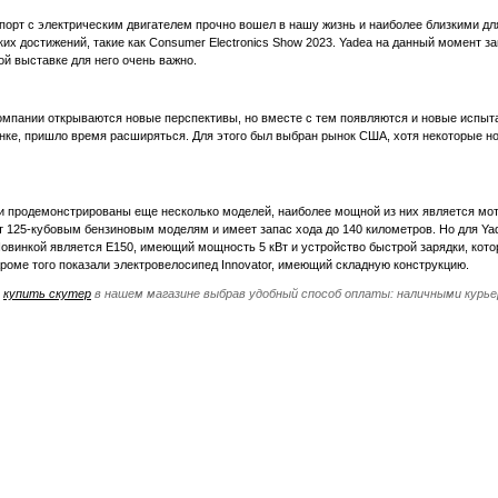
порт с электрическим двигателем прочно вошел в нашу жизнь и наиболее близкими дл
ких достижений, такие как Consumer Electronics Show 2023. Yadea на данный момент з
ой выставке для него очень важно.
омпании открываются новые перспективы, но вместе с тем появляются и новые испыт
нке, пришло время расширяться. Для этого был выбран рынок США, хотя некоторые но
и продемонстрированы еще несколько моделей, наиболее мощной из них является мо
т 125-кубовым бензиновым моделям и имеет запас хода до 140 километров. Но для Yad
Новинкой является Е150, имеющий мощность 5 кВт и устройство быстрой зарядки, кото
 Кроме того показали электровелосипед Innovator, имеющий складную конструкцию.
е
купить скутер
в нашем магазине выбрав удобный способ оплаты: наличными курьеру