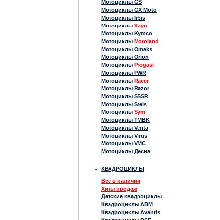
Мотоциклы GS
Мотоциклы GX Moto
Мотоциклы Irbis
Мотоциклы
Kayo
Мотоциклы Kymco
Мотоциклы
Motoland
Мотоциклы Omaks
Мотоциклы Orion
Мотоциклы
Progasi
Мотоциклы PWR
Мотоциклы
Racer
Мотоциклы Razor
Мотоциклы SSSR
Мотоциклы Stels
Мотоциклы
Sym
Мотоциклы TMBK
Мотоциклы Venta
Мотоциклы Virus
Мотоциклы VMC
Мотоциклы Десна
КВАДРОЦИКЛЫ
Все в наличии
Хиты продаж
Детские квадроциклы
Квадроциклы ABM
Квадроциклы Avantis