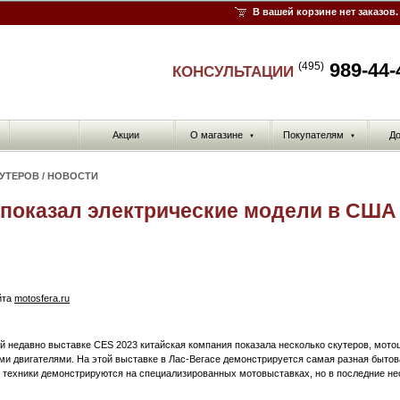
В вашей корзине нет заказов.
989-44-
(495)
КОНСУЛЬТАЦИИ
Акции
О магазине
Покупателям
До
▼
▼
КУТЕРОВ
/
НОВОСТИ
 показал электрические модели в США
йта
motosfera.ru
 недавно выставке СES 2023 китайская компания показала несколько скутеров, мото
ми двигателями. На этой выставке в Лас-Вегасе демонстрируется самая разная быто
 техники демонстрируются на специализированных мотовыставках, но в последние нес