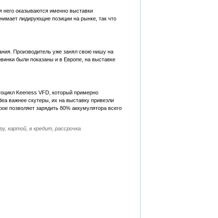
я него оказываются именно выставки
анимает лидирующие позиции на рынке, так что
ания. Производитель уже занял свою нишу на
винки были показаны и в Европе, на выставке
тоцикл Keeness VFD, который примерно
ea важнее скутеры, их на выставку привезли
рое позволяет зарядить 80% аккумулятора всего
, картой, в кредит, рассрочка.