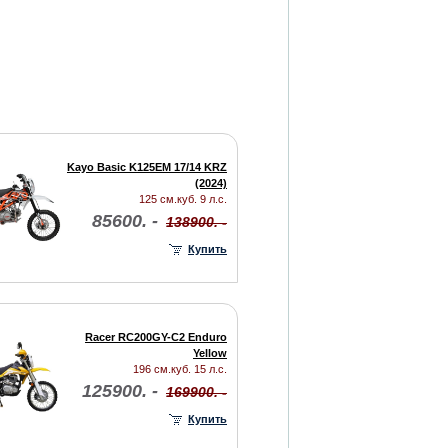
Kayo Basic K125EM 17/14 KRZ
(2024)
125 см.куб. 9 л.с.
85600. -
138900. -
Купить
Racer RC200GY-C2 Enduro
Yellow
196 см.куб. 15 л.с.
125900. -
169900. -
Купить