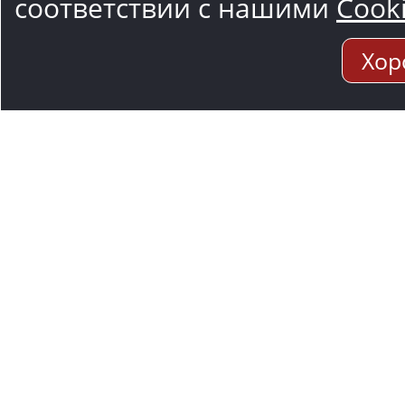
соответствии с нашими
Cook
Хор
Адрес мо
117545, Москва
Варшавское ш.,1