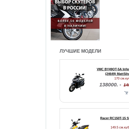
ЛУЧШИЕ МОДЕЛИ
VMC BY49QT-5A Infe
(24649) MattSil
170 см.куб
138000. -
14
Racer RC150T-15 St
149.5 см.куб.