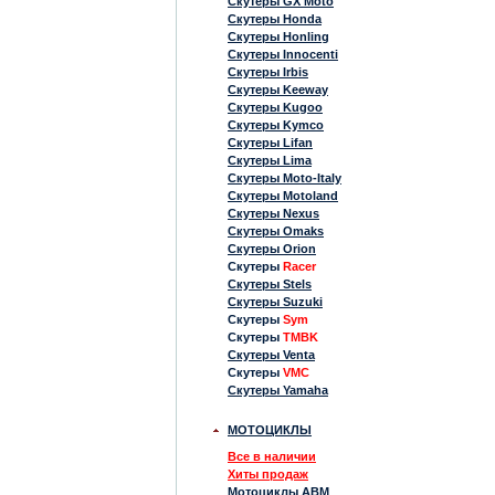
Скутеры GX Moto
Скутеры Honda
Скутеры Honling
Скутеры Innocenti
Скутеры Irbis
Скутеры Keeway
Скутеры Kugoo
Скутеры Kymco
Скутеры Lifan
Скутеры Lima
Скутеры Moto-Italy
Скутеры Motoland
Скутеры Nexus
Скутеры Omaks
Скутеры Orion
Скутеры
Racer
Скутеры Stels
Скутеры Suzuki
Скутеры
Sym
Скутеры
TMBK
Скутеры Venta
Скутеры
VMC
Скутеры Yamaha
МОТОЦИКЛЫ
Все в наличии
Хиты продаж
Мотоциклы ABM