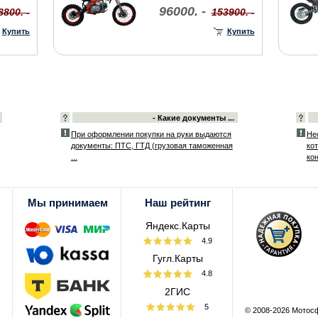
96000. -
8800. -
153900. -
Купить
Купить
- Какие документы ...
При оформлении покупки на руки выдаются
Не
документы: ПТС, ГТД (грузовая таможенная
ко
...
кон
Мы принимаем
Наш рейтинг
Яндекс.Карты
4.9
Гугл.Карты
4.8
2ГИС
5
© 2008-2026 Мотос