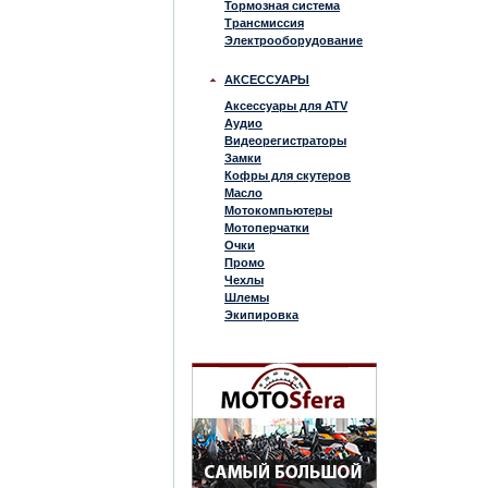
Тормозная система
Трансмиссия
Электрооборудование
АКСЕССУАРЫ
Аксессуары для ATV
Аудио
Видеорегистраторы
Замки
Кофры для скутеров
Масло
Мотокомпьютеры
Мотоперчатки
Очки
Промо
Чехлы
Шлемы
Экипировка