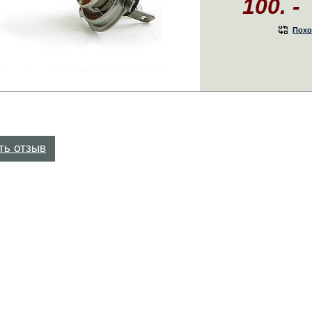
100. -
Похо
ть отзыв