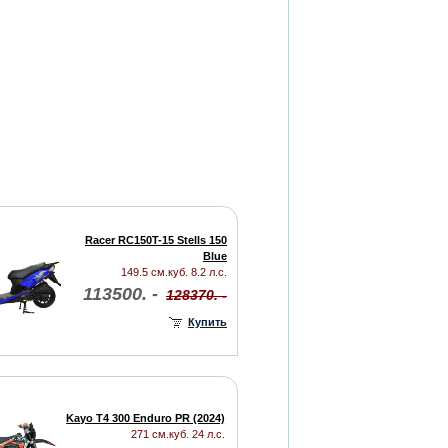
Racer RC150T-15 Stells 150
Blue
149.5 см.куб. 8.2 л.с.
113500. -
128370. -
Купить
Kayo T4 300 Enduro PR (2024)
271 см.куб. 24 л.с.