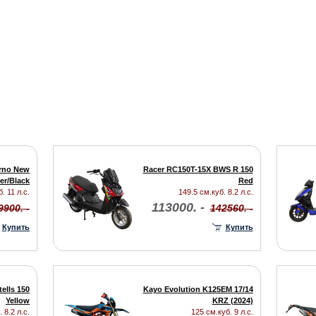
rno New
Racer RC150T-15X BWS R 150
ver/Black
Red
. 11 л.с.
149.5 см.куб. 8.2 л.с.
113000. -
9900. -
142560. -
Купить
Купить
ells 150
Kayo Evolution K125EM 17/14
Yellow
KRZ (2024)
 8.2 л.с.
125 см.куб. 9 л.с.