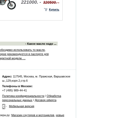
221000. -
320500. -
Купить
- Какое масло надо ...
обходимо использовать то масло,
торое рекомендуется в паспорте для
кретной модели. ...
Адрес:
117545, Москва, м. Пражская, Варшавское
ш.,129,корп.2,стр.6
Телефоны в Москве:
+7 (495) 989-44-41
Политика конфиденциальности
/
Обработка
персональных данных
/
Договор оферта
Мобильная версия
фера.ру:
Магазин скутеров и мотоциклов
,
новые