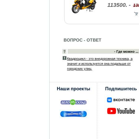
113500. -
13
ВОПРОС - ОТВЕТ
- Где можно ...
Квадроцикл - это внедорожная техника, а
значит и используется она подальше от
городских улиц.
Наши проекты
Подпишитесь