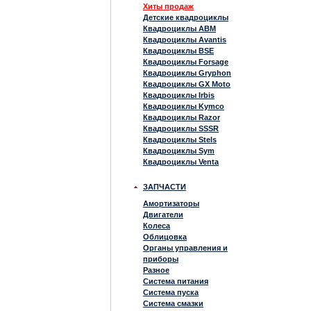
Хиты продаж
Детские квадроциклы
Квадроциклы ABM
Квадроциклы Avantis
Квадроциклы BSE
Квадроциклы Forsage
Квадроциклы Gryphon
Квадроциклы GX Moto
Квадроциклы Irbis
Квадроциклы Kymco
Квадроциклы Razor
Квадроциклы SSSR
Квадроциклы Stels
Квадроциклы Sym
Квадроциклы Venta
ЗАПЧАСТИ
Амортизаторы
Двигатели
Колеса
Облицовка
Органы управления и
приборы
Разное
Система питания
Система пуска
Система смазки