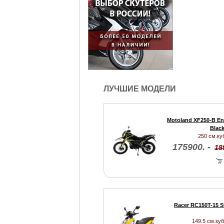
ЛУЧШИЕ МОДЕЛИ
Motoland XF250-B En
Black
250 см.куб
175900. -
18
Racer RC150T-15 St
149.5 см.куб.