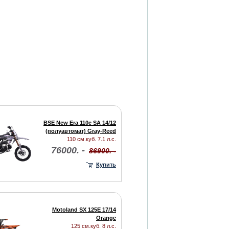
BSE New Era 110e SA 14/12
(полуавтомат) Gray-Reed
110 см.куб. 7.1 л.с.
76000. -
86900. -
Купить
Motoland SX 125E 17/14
Orange
125 см.куб. 8 л.с.