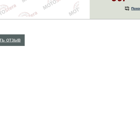
Похо
ть отзыв