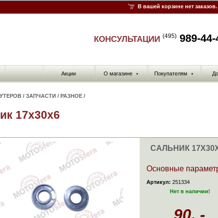
В вашей корзине нет заказов.
989-44-
(495)
КОНСУЛЬТАЦИИ
Акции
О магазине
Покупателям
До
▼
▼
КУТЕРОВ
/
ЗАПЧАСТИ
/
РАЗНОЕ
/
ик 17x30x6
САЛЬНИК 17X30
Основные парамет
Артикул:
251334
Нет в наличии!
90. -