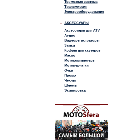
Тормозная система
Трансмиссия
Электрооборудование
АКСЕССУАРЫ
Аксессуары для ATV
Аудио
Видеорегистраторы
Замки
Кофры для скутеров
Масло
Мотокомпьютеры
Мотоперчатки
Очки
Промо
Чехлы
Шлемы
Экипировка