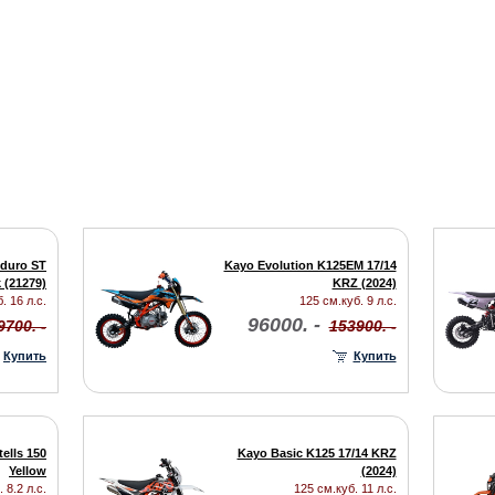
duro ST
Kayo Evolution K125EM 17/14
 (21279)
KRZ (2024)
. 16 л.с.
125 см.куб. 9 л.с.
96000. -
9700. -
153900. -
Купить
Купить
ells 150
Kayo Basic K125 17/14 KRZ
Yellow
(2024)
 8.2 л.с.
125 см.куб. 11 л.с.