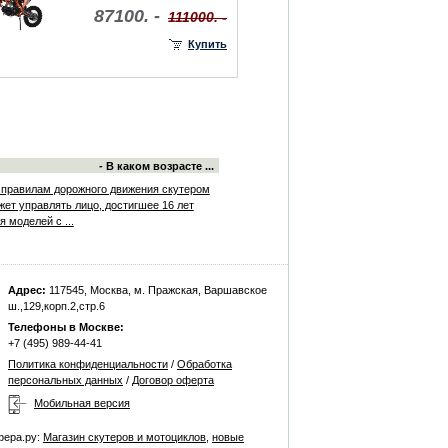
87100. -
111000. -
Купить
- В каком возрасте ...
 правилам дорожного движения скутером
жет управлять лицо, достигшее 16 лет
я моделей с ...
Адрес:
117545, Москва, м. Пражская, Варшавское
ш.,129,корп.2,стр.6
Телефоны в Москве:
+7 (495) 989-44-41
Политика конфиденциальности
/
Обработка
персональных данных
/
Договор оферта
Мобильная версия
фера.ру:
Магазин скутеров и мотоциклов
,
новые