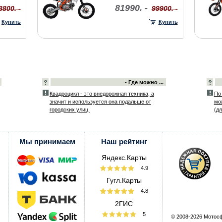
81990. -
8800. -
99900. -
Купить
Купить
- Где можно ...
Квадроцикл - это внедорожная техника, а
По
значит и используется она подальше от
мо
городских улиц.
(дл
Мы принимаем
Наш рейтинг
Яндекс.Карты
4.9
Гугл.Карты
4.8
2ГИС
5
© 2008-2026 Мотос