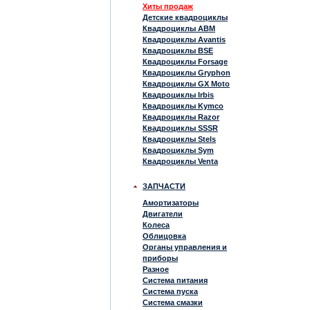
Хиты продаж
Детские квадроциклы
Квадроциклы ABM
Квадроциклы Avantis
Квадроциклы BSE
Квадроциклы Forsage
Квадроциклы Gryphon
Квадроциклы GX Moto
Квадроциклы Irbis
Квадроциклы Kymco
Квадроциклы Razor
Квадроциклы SSSR
Квадроциклы Stels
Квадроциклы Sym
Квадроциклы Venta
ЗАПЧАСТИ
Амортизаторы
Двигатели
Колеса
Облицовка
Органы управления и
приборы
Разное
Система питания
Система пуска
Система смазки