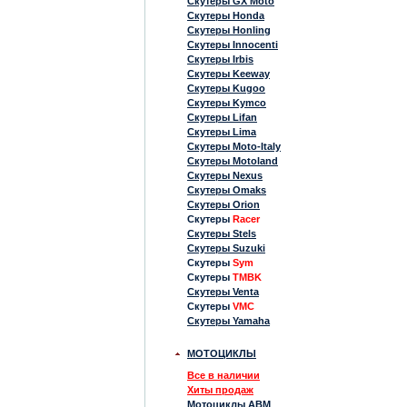
Скутеры GX Moto
Скутеры Honda
Скутеры Honling
Скутеры Innocenti
Скутеры Irbis
Скутеры Keeway
Скутеры Kugoo
Скутеры Kymco
Скутеры Lifan
Скутеры Lima
Скутеры Moto-Italy
Скутеры Motoland
Скутеры Nexus
Скутеры Omaks
Скутеры Orion
Скутеры
Racer
Скутеры Stels
Скутеры Suzuki
Скутеры
Sym
Скутеры
TMBK
Скутеры Venta
Скутеры
VMC
Скутеры Yamaha
МОТОЦИКЛЫ
Все в наличии
Хиты продаж
Мотоциклы ABM