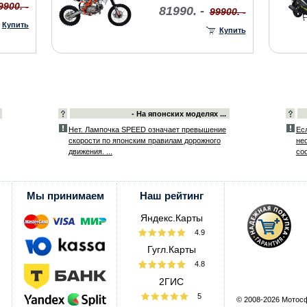
9900. -
81990. -
99900. -
Купить
Купить
- На японских моделях ...
Нет. Лампочка SPEED означает превышение
Ес
скорости по японским правилам дорожного
не
движения. ...
со
Мы принимаем
Наш рейтинг
Яндекс.Карты
4.9
Гугл.Карты
4.8
2ГИС
5
© 2008-2026 Мотос