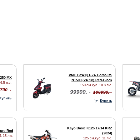
VMC BY49QT-2A Corsa RS
 250 MX
N1500 (24098) Red-Black
6.5 л.с.
150 см.куб. 10.8 л.с.
700. -
99900. -
106990. -
Купить
Купить
Kayo Basic K125 17/14 KRZ
uro Red
(2024)
. 15 л.с.
125 см.куб. 11 л.с.