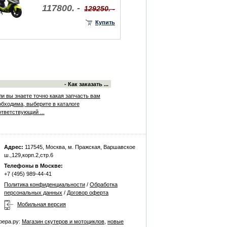
117800. -
129250. -
Купить
- Как заказать ...
ли вы знаете точно какая запчасть вам
обходима, выберите в каталоге
ответствующий ...
Адрес:
117545, Москва, м. Пражская, Варшавское
ш.,129,корп.2,стр.6
Телефоны в Москве:
+7 (495) 989-44-41
Политика конфиденциальности
/
Обработка
персональных данных
/
Договор оферта
Мобильная версия
фера.ру:
Магазин скутеров и мотоциклов
,
новые