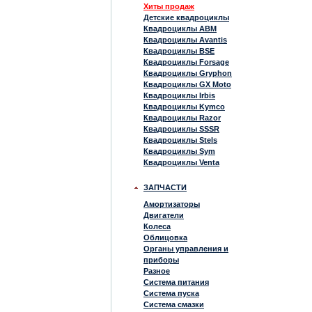
Хиты продаж
Детские квадроциклы
Квадроциклы ABM
Квадроциклы Avantis
Квадроциклы BSE
Квадроциклы Forsage
Квадроциклы Gryphon
Квадроциклы GX Moto
Квадроциклы Irbis
Квадроциклы Kymco
Квадроциклы Razor
Квадроциклы SSSR
Квадроциклы Stels
Квадроциклы Sym
Квадроциклы Venta
ЗАПЧАСТИ
Амортизаторы
Двигатели
Колеса
Облицовка
Органы управления и
приборы
Разное
Система питания
Система пуска
Система смазки