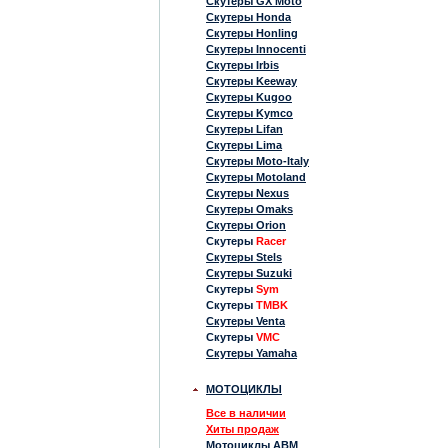
Скутеры GX Moto
Скутеры Honda
Скутеры Honling
Скутеры Innocenti
Скутеры Irbis
Скутеры Keeway
Скутеры Kugoo
Скутеры Kymco
Скутеры Lifan
Скутеры Lima
Скутеры Moto-Italy
Скутеры Motoland
Скутеры Nexus
Скутеры Omaks
Скутеры Orion
Скутеры
Racer
Скутеры Stels
Скутеры Suzuki
Скутеры
Sym
Скутеры
TMBK
Скутеры Venta
Скутеры
VMC
Скутеры Yamaha
МОТОЦИКЛЫ
Все в наличии
Хиты продаж
Мотоциклы ABM