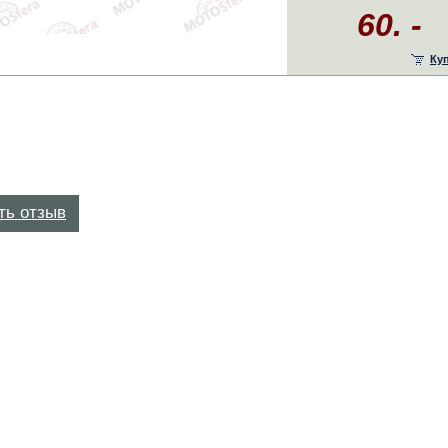
60. -
Ку
ть отзыв