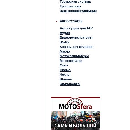
Тормозная система
Трансмиссия
Электрооборудование
АКСЕССУАРЫ
Аксессуары для ATV
Аудио
Видеорегистраторы
Замки
Кофры для скутеров
Масло
Мотокомпьютеры
Мотоперчатки
Очки
Промо
Чехлы
Шлемы
Экипировка