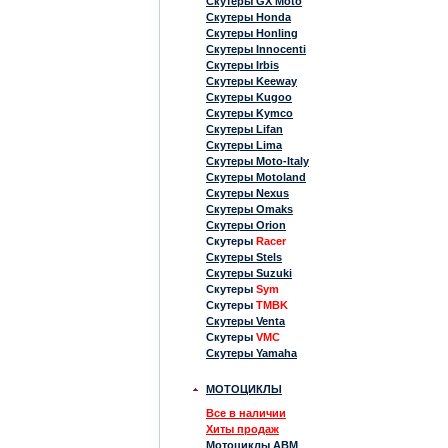
Скутеры GX Moto
Скутеры Honda
Скутеры Honling
Скутеры Innocenti
Скутеры Irbis
Скутеры Keeway
Скутеры Kugoo
Скутеры Kymco
Скутеры Lifan
Скутеры Lima
Скутеры Moto-Italy
Скутеры Motoland
Скутеры Nexus
Скутеры Omaks
Скутеры Orion
Скутеры
Racer
Скутеры Stels
Скутеры Suzuki
Скутеры
Sym
Скутеры
TMBK
Скутеры Venta
Скутеры
VMC
Скутеры Yamaha
МОТОЦИКЛЫ
Все в наличии
Хиты продаж
Мотоциклы ABM