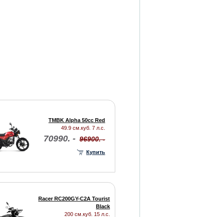
TMBK Alpha 50cc Red
49.9 см.куб. 7 л.с.
70990. -
96900. -
Купить
Racer RC200GY-C2A Tourist
Black
200 см.куб. 15 л.с.