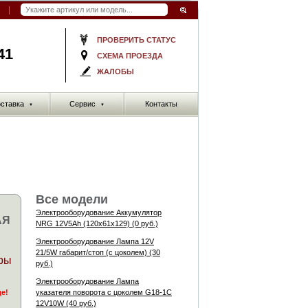
ПРОВЕРИТЬ СТАТУС
41
СХЕМА ПРОЕЗДА
ЖАЛОБЫ
ставка
Сервис
Контакты
▼
▼
Все модели
Электрооборудование Аккумулятор
АЯ
NRG 12V5Ah (120x61x129) (0 руб.)
Электрооборудование Лампа 12V
21/5W габарит/стоп (с цоколем) (30
ры
руб.)
Электрооборудование Лампа
де!
указателя поворота с цоколем G18-1C
12V10W (40 руб.)