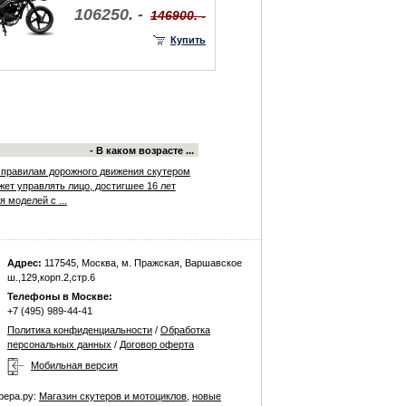
106250. -
146900. -
Купить
- В каком возрасте ...
 правилам дорожного движения скутером
жет управлять лицо, достигшее 16 лет
я моделей с ...
Адрес:
117545, Москва, м. Пражская, Варшавское
ш.,129,корп.2,стр.6
Телефоны в Москве:
+7 (495) 989-44-41
Политика конфиденциальности
/
Обработка
персональных данных
/
Договор оферта
Мобильная версия
фера.ру:
Магазин скутеров и мотоциклов
,
новые