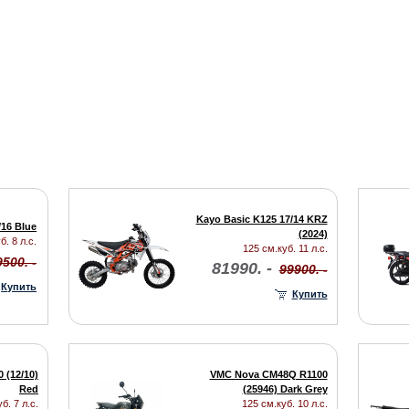
Kayo Basic K125 17/14 KRZ
/16 Blue
(2024)
б. 8 л.с.
125 см.куб. 11 л.с.
500. -
81990. -
99900. -
Купить
Купить
 (12/10)
VMC Nova CM48Q R1100
Red
(25946) Dark Grey
б. 7 л.с.
125 см.куб. 10 л.с.