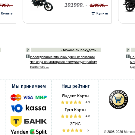
101900. -
7990. -
128900. -
Купить
Купить
- Можно ли похудеть ...
Исследования японских ученых показали,
По
что езда на мотоцикле стимулирует работу
мо
головного ...
(дл
Мы принимаем
Наш рейтинг
Яндекс.Карты
4.9
Гугл.Карты
4.8
2ГИС
5
© 2008-2026 Мотос