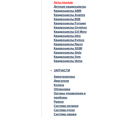
Хиты продаж
Детские квадроциклы
Квадроциклы ABM
Квадроциклы Avantis
Квадроциклы BSE
Квадроциклы Forsage
Квадроциклы Gryphon
Квадроциклы GX Moto
Квадроциклы Irbis
Квадроциклы Kymco
Квадроциклы Razor
Квадроциклы SSSR
Квадроциклы Stels
Квадроциклы Sym
Квадроциклы Venta
ЗАПЧАСТИ
Амортизаторы
Двигатели
Колеса
Облицовка
Органы управления и
приборы
Разное
Система питания
Система пуска
Система смазки