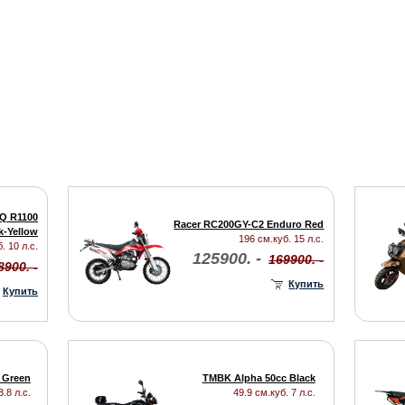
Q R1100
Racer RC200GY-C2 Enduro Red
k-Yellow
196 см.куб. 15 л.с.
. 10 л.с.
125900. -
169900. -
8900. -
Купить
Купить
 Green
TMBK Alpha 50cc Black
.8 л.с.
49.9 см.куб. 7 л.с.