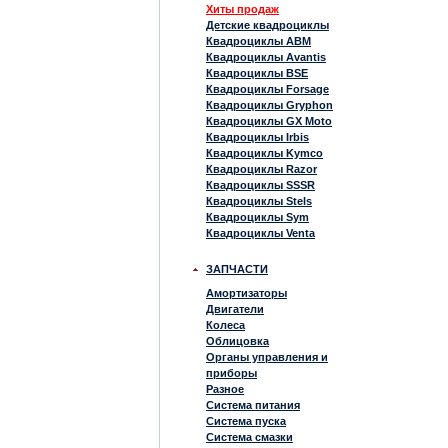
Хиты продаж
Детские квадроциклы
Квадроциклы ABM
Квадроциклы Avantis
Квадроциклы BSE
Квадроциклы Forsage
Квадроциклы Gryphon
Квадроциклы GX Moto
Квадроциклы Irbis
Квадроциклы Kymco
Квадроциклы Razor
Квадроциклы SSSR
Квадроциклы Stels
Квадроциклы Sym
Квадроциклы Venta
ЗАПЧАСТИ
Амортизаторы
Двигатели
Колеса
Облицовка
Органы управления и
приборы
Разное
Система питания
Система пуска
Система смазки