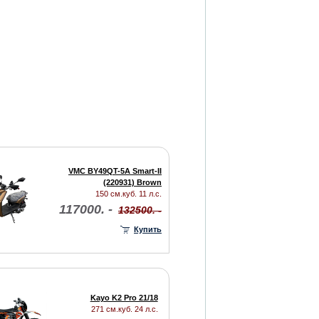
VMC BY49QT-5A Smart-II
(220931) Brown
150 см.куб. 11 л.с.
117000. -
132500. -
Купить
Kayo K2 Pro 21/18
271 см.куб. 24 л.с.