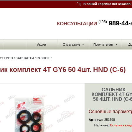
В вашей корзине нет заказов.
989-44-
(495)
КОНСУЛЬТАЦИИ
Акции
О магазине
Покупателям
До
▼
▼
КУТЕРОВ
/
ЗАПЧАСТИ
/
РАЗНОЕ
/
ик комплект 4T GY6 50 4шт. HND (C-6)
САЛЬНИК
КОМПЛЕКТ 4T G
50 4ШТ. HND (C-6
Основные парамет
Артикул:
251798
Наличие:
Есть на скла