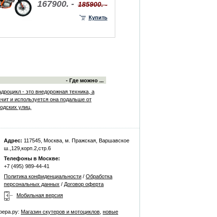
167900. -
185900. -
Купить
- Где можно ...
дроцикл - это внедорожная техника, а
ачит и используется она подальше от
одских улиц.
Адрес:
117545, Москва, м. Пражская, Варшавское
ш.,129,корп.2,стр.6
Телефоны в Москве:
+7 (495) 989-44-41
Политика конфиденциальности
/
Обработка
персональных данных
/
Договор оферта
Мобильная версия
фера.ру:
Магазин скутеров и мотоциклов
,
новые