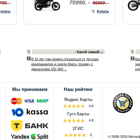
70990. -
700. -
96900. -
Купить
Купить
- Какой самый ...
В 16 лет уже можно отказаться от детских
Ква
квадрациклов и смело брать технику с
зн
двигателем 150-400 ...
гор
Мы принимаем
Наш рейтинг
Яндекс.Карты
4.9
Гугл.Карты
4.8
2ГИС
5
© 2008-2026 Мотос