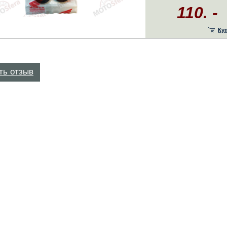
110. -
Ку
ть отзыв