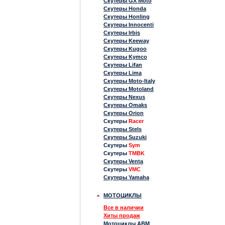
Скутеры GX Moto
Скутеры Honda
Скутеры Honling
Скутеры Innocenti
Скутеры Irbis
Скутеры Keeway
Скутеры Kugoo
Скутеры Kymco
Скутеры Lifan
Скутеры Lima
Скутеры Moto-Italy
Скутеры Motoland
Скутеры Nexus
Скутеры Omaks
Скутеры Orion
Скутеры
Racer
Скутеры Stels
Скутеры Suzuki
Скутеры
Sym
Скутеры
TMBK
Скутеры Venta
Скутеры
VMC
Скутеры Yamaha
МОТОЦИКЛЫ
Все в наличии
Хиты продаж
Мотоциклы ABM