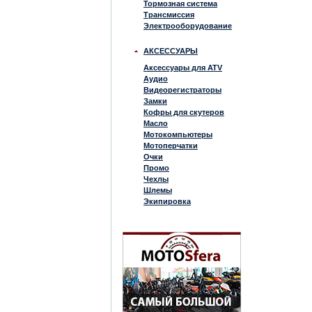
Тормозная система
Трансмиссия
Электрооборудование
АКСЕССУАРЫ
Аксессуары для ATV
Аудио
Видеорегистраторы
Замки
Кофры для скутеров
Масло
Мотокомпьютеры
Мотоперчатки
Очки
Промо
Чехлы
Шлемы
Экипировка