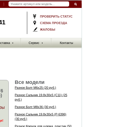
ПРОВЕРИТЬ СТАТУС
41
СХЕМА ПРОЕЗДА
ЖАЛОБЫ
ставка
Сервис
Контакты
▼
▼
Все модели
Разное Болт M6x25 (20 руб.)
Y6
)
Разное Сальник 19.8x30x5 (C11) (25
руб.)
ры
Разное Болт M8x36 (30 руб.)
Разное Сальник 19.8x30x5 (P-6396)
(30 руб.)
де!
Разное Крючок для шлема, пластик (50