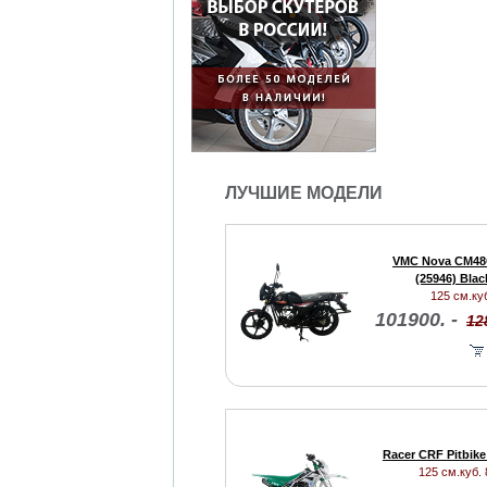
ЛУЧШИЕ МОДЕЛИ
VMC Nova CM48
(25946) Blac
125 см.куб
101900. -
12
Racer CRF Pitbike
125 см.куб. 8