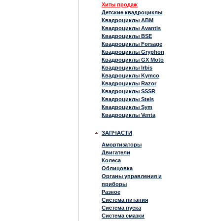
Хиты продаж
Детские квадроциклы
Квадроциклы ABM
Квадроциклы Avantis
Квадроциклы BSE
Квадроциклы Forsage
Квадроциклы Gryphon
Квадроциклы GX Moto
Квадроциклы Irbis
Квадроциклы Kymco
Квадроциклы Razor
Квадроциклы SSSR
Квадроциклы Stels
Квадроциклы Sym
Квадроциклы Venta
ЗАПЧАСТИ
Амортизаторы
Двигатели
Колеса
Облицовка
Органы управления и
приборы
Разное
Система питания
Система пуска
Система смазки