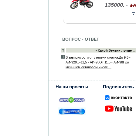
135000. -
17
ВОПРОС - ОТВЕТ
- Какой бензин лучше ...
В зависимости от степени сжатия.До 9,5 -
АИ-929,5-11,5 - АИ-95От 11,5 - АИ-98При
меньшем октановом числе ...
Наши проекты
Подпишитесь