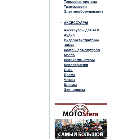
Тормозная система
Трансмиссия
Электрооборудование
АКСЕССУАРЫ
Аксессуары для ATV
Аудио
Видеорегистраторы
Замки
Кофры для скутеров
Масло
Мотокомпьютеры
Мотоперчатки
Очки
Промо
Чехлы
Шлемы
Экипировка