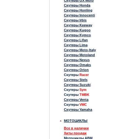
Скутеры GX Moto
Скутеры Honda
Скутеры Honling
Скутеры Innocenti
Скутеры Irbis
Скутеры Keeway
Скутеры Kugoo
Скутеры Kymco
Скутеры Lifan
Скутеры Lima
Скутеры Moto-Italy
Скутеры Motoland
Скутеры Nexus
Скутеры Omaks
Скутеры Orion
Скутеры
Racer
Скутеры Stels
Скутеры Suzuki
Скутеры
Sym
Скутеры
TMBK
Скутеры Venta
Скутеры
VMC
Скутеры Yamaha
МОТОЦИКЛЫ
Все в наличии
Хиты продаж
Мотоциклы ABM