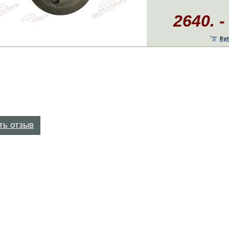
2640. -
Ку
ть отзыв