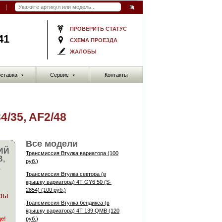
ПРОВЕРИТЬ СТАТУС
41
СХЕМА ПРОЕЗДА
ЖАЛОБЫ
ставка
Сервис
Контакты
▼
▼
/35, AF2/48
Все модели
ИЙ
Трансмиссия Втулка вариатора (100
B,
руб.)
,
Трансмиссия Втулка сектора (в
крышку вариатора) 4Т GY6 50 (S-
2854) (100 руб.)
ры
Трансмиссия Втулка бендикса (в
крышку вариатора) 4Т 139 QMB (120
де!
руб.)