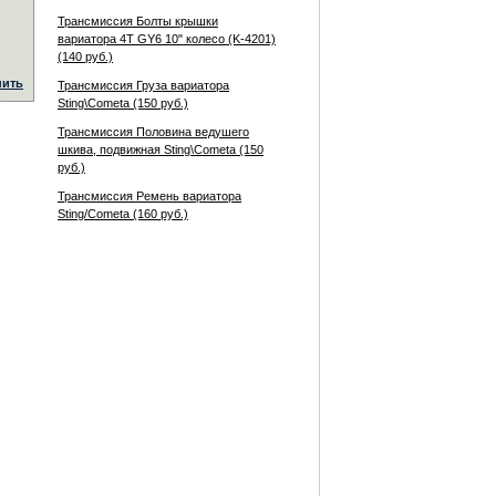
Трансмиссия Болты крышки
вариатора 4T GY6 10" колесо (K-4201)
(140 руб.)
пить
Трансмиссия Груза вариатора
Sting\Cometa (150 руб.)
Трансмиссия Половина ведушего
шкива, подвижная Sting\Cometa (150
руб.)
Трансмиссия Ремень вариатора
Sting/Cometa (160 руб.)