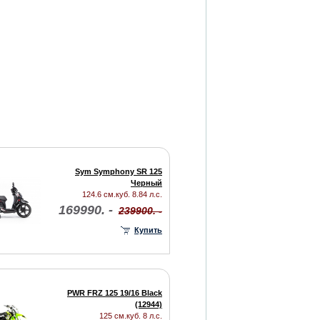
Sym Symphony SR 125
Черный
124.6 см.куб. 8.84 л.с.
169990. -
239900. -
Купить
PWR FRZ 125 19/16 Black
(12944)
125 см.куб. 8 л.с.