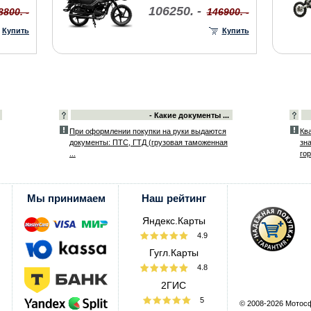
106250. -
8800. -
146900. -
Купить
Купить
- Какие документы ...
При оформлении покупки на руки выдаются
Ква
документы: ПТС, ГТД (грузовая таможенная
зн
...
гор
Мы принимаем
Наш рейтинг
Яндекс.Карты
4.9
Гугл.Карты
4.8
2ГИС
5
© 2008-2026 Мотос