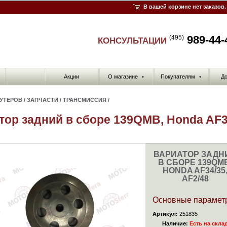
В вашей корзине нет заказов.
989-44-
(495)
КОНСУЛЬТАЦИИ
Акции
О магазине
Покупателям
До
▼
▼
КУТЕРОВ
/
ЗАПЧАСТИ
/
ТРАНСМИССИЯ
/
тор задний в сборе 139QMB, Honda AF34
ВАРИАТОР ЗАДН
В СБОРЕ 139QM
HONDA AF34/35
AF2/48
Основные парамет
Артикул:
251835
Наличие:
Есть на скла