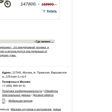
147800. -
168900. -
Купить
- Где можно ...
дроцикл - это внедорожная техника, а
ачит и используется она подальше от
одских улиц.
Адрес:
117545, Москва, м. Пражская, Варшавское
ш.,129,корп.2,стр.6
Телефоны в Москве:
+7 (495) 989-44-41
Политика конфиденциальности
/
Обработка
персональных данных
/
Договор оферта
Мобильная версия
фера.ру:
Магазин скутеров и мотоциклов
,
новые