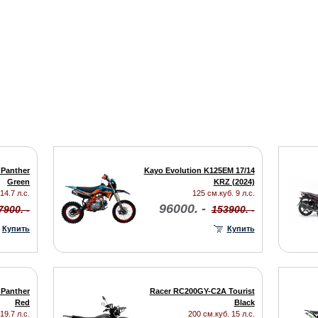
Panther
Kayo Evolution K125EM 17/14
Green
KRZ (2024)
14.7 л.с.
125 см.куб. 9 л.с.
96000. -
7900. -
153900. -
Купить
Купить
Panther
Racer RC200GY-C2A Tourist
Red
Black
19.7 л.с.
200 см.куб. 15 л.с.