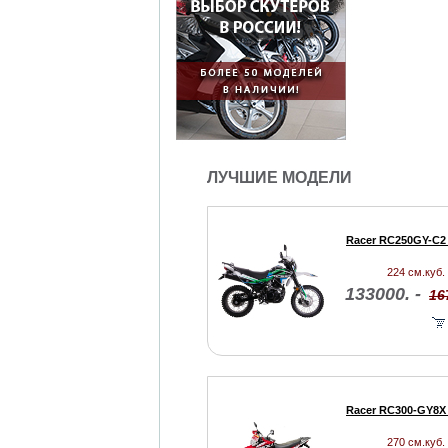
ЛУЧШИЕ МОДЕЛИ
Racer RC250GY-C2 
224 см.куб. 
133000. -
16
Racer RC300-GY8X 
270 см.куб. 