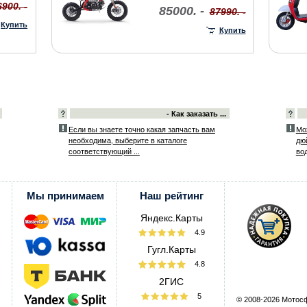
6900. -
85000. -
87990. -
Купить
Купить
- Как заказать ...
Если вы знаете точно какая запчасть вам
Мо
необходима, выберите в каталоге
дю
соответствующий ...
вод
Мы принимаем
Наш рейтинг
Яндекс.Карты
4.9
Гугл.Карты
4.8
2ГИС
5
© 2008-2026 Мотос