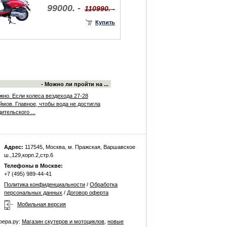
99000. -
110990. -
Купить
- Можно ли пройти на ...
жно. Если колеса вездехода 27-28
ймов. Главное, чтобы вода не достигла
ительского ...
Адрес:
117545, Москва, м. Пражская, Варшавское
ш.,129,корп.2,стр.6
Телефоны в Москве:
+7 (495) 989-44-41
Политика конфиденциальности
/
Обработка
персональных данных
/
Договор оферта
Мобильная версия
фера.ру:
Магазин скутеров и мотоциклов
,
новые