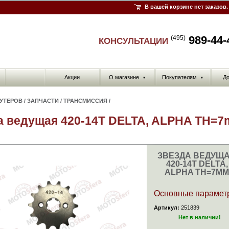
В вашей корзине нет заказов.
989-44-
(495)
КОНСУЛЬТАЦИИ
Акции
О магазине
Покупателям
До
▼
▼
КУТЕРОВ
/
ЗАПЧАСТИ
/
ТРАНСМИССИЯ
/
а ведущая 420-14T DELTA, ALPHA TH=
ЗВЕЗДА ВЕДУЩ
420-14T DELTA,
ALPHA TH=7MM
Основные парамет
Артикул:
251839
Нет в наличии!