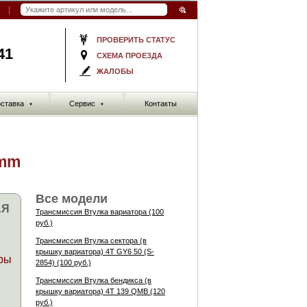
ПРОВЕРИТЬ СТАТУС
41
СХЕМА ПРОЕЗДА
ЖАЛОБЫ
ставка
Сервис
Контакты
▼
▼
7mm
Все модели
АЯ
Трансмиссия Втулка вариатора (100
руб.)
Трансмиссия Втулка сектора (в
крышку вариатора) 4Т GY6 50 (S-
ры
2854) (100 руб.)
Трансмиссия Втулка бендикса (в
крышку вариатора) 4Т 139 QMB (120
руб.)