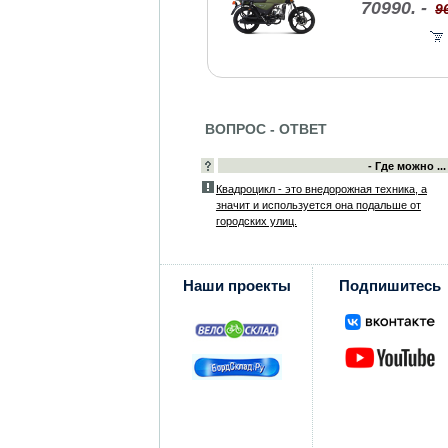
70990. -
9
ВОПРОС - ОТВЕТ
- Где можно ...
Квадроцикл - это внедорожная техника, а
значит и используется она подальше от
городских улиц.
Наши проекты
Подпишитесь