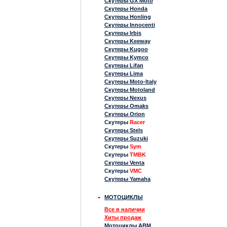
Скутеры GX Moto
Скутеры Honda
Скутеры Honling
Скутеры Innocenti
Скутеры Irbis
Скутеры Keeway
Скутеры Kugoo
Скутеры Kymco
Скутеры Lifan
Скутеры Lima
Скутеры Moto-Italy
Скутеры Motoland
Скутеры Nexus
Скутеры Omaks
Скутеры Orion
Скутеры
Racer
Скутеры Stels
Скутеры Suzuki
Скутеры
Sym
Скутеры
TMBK
Скутеры Venta
Скутеры
VMC
Скутеры Yamaha
МОТОЦИКЛЫ
Все в наличии
Хиты продаж
Мотоциклы ABM