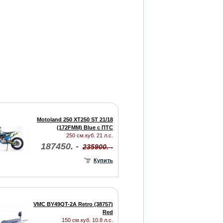
Motoland 250 XT250 ST 21/18
(172FMM) Blue с ПТС
250 см.куб. 21 л.с.
187450. -
235900. -
Купить
VMC BY49QT-2A Retro (38757)
Red
150 см.куб. 10.8 л.с.