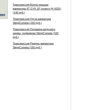
Трансмиссия Болты крышки
вариатора 4T GY6 10" колесо (K-4201)
(140 руб.)
жие
Трансмиссия Груза вариатора
Sting\Cometa (150 руб.)
Трансмиссия Половина ведушего
шкива, подвижная Sting\Cometa (150
руб.)
Трансмиссия Ремень вариатора
Sting/Cometa (160 руб.)