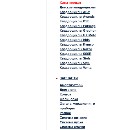
Хиты продаж
Детские квадроциклы
Квадроциклы ABM
Квадроциклы Avantis
Квадроциклы BSE
Квадроциклы Forsage
Квадроциклы Gryphon
Квадроциклы GX Moto
Квадроциклы Irbis
Квадроциклы Kymco
Квадроциклы Razor
Квадроциклы SSSR
Квадроциклы Stels
Квадроциклы Sym
Квадроциклы Venta
ЗАПЧАСТИ
Амортизаторы
Двигатели
Колеса
Облицовка
Органы управления и
приборы
Разное
Система питания
Система пуска
Система смазки