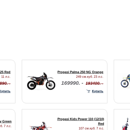
125 Red
Progasi Palma 250 NG Orange
 11 л.с.
249 см.куб. 23 л.с.
169990. -
890. -
193400. -
Купить
Купить
Progasi Kids Power 110 (12/10)
y Green
Red
б. 7 л.с.
107 см.куб. 7 л.с.