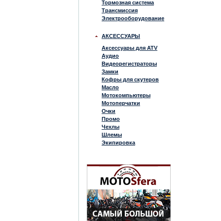
Тормозная система
Трансмиссия
Электрооборудование
АКСЕССУАРЫ
Аксессуары для ATV
Аудио
Видеорегистраторы
Замки
Кофры для скутеров
Масло
Мотокомпьютеры
Мотоперчатки
Очки
Промо
Чехлы
Шлемы
Экипировка