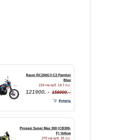
Racer RC250GY-C2 Panther
Blue
224 см.куб. 14.7 л.с.
121900. -
158000. -
Купить
Progasi Super Max 300 (CB300-
F) Yellow
270 см.куб. 25 л.с.