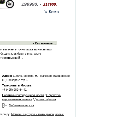
199990. -
218900. -
Купить
- Как заказать ...
ли вы знаете точно какая запчасть вам
обходима, выберите в каталоге
ответствующий ...
Адрес:
117545, Москва, м. Пражская, Варшавское
ш.,129,корп.2,стр.6
Телефоны в Москве:
+7 (495) 989-44-41
Политика конфиденциальности
/
Обработка
персональных данных
/
Договор оферта
Мобильная версия
фера.ру:
Магазин скутеров и мотоциклов
,
новые