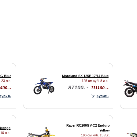
NG Blue
Motoland SX 125E 17/14 Blue
 23 л.с.
125 см.куб. 8 л.с.
87100. -
400. -
111100. -
Купить
Купить
Racer RC200GY-C2 Enduro
 Orange
Yellow
10 л.с.
196 см.куб. 15 л.с.