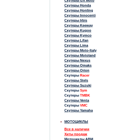
Скутеры GX Moto
Скутеры Honda
Скутеры Honling
Скутеры Innocenti
Скутеры Irbis
Скутеры Keeway
Скутеры Kugoo
Скутеры Kymco
Скутеры Lifan
Скутеры Lima
Скутеры Moto-Italy
Скутеры Motoland
Скутеры Nexus
Скутеры Omaks
Скутеры Orion
Скутеры
Racer
Скутеры Stels
Скутеры Suzuki
Скутеры
Sym
Скутеры
TMBK
Скутеры Venta
Скутеры
VMC
Скутеры Yamaha
МОТОЦИКЛЫ
Все в наличии
Хиты продаж
Мотоциклы ABM