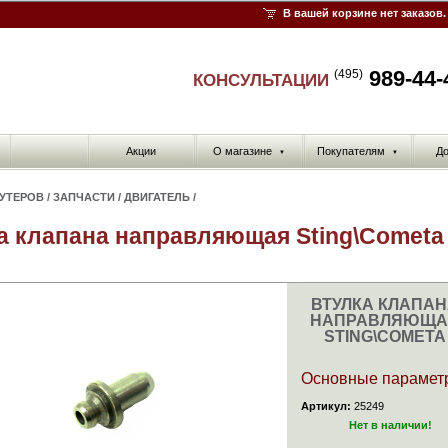
В вашей корзине нет заказов.
989-44-
(495)
КОНСУЛЬТАЦИИ
Акции
О магазине
Покупателям
До
▼
▼
КУТЕРОВ
/
ЗАПЧАСТИ
/
ДВИГАТЕЛЬ
/
а клапана направляющая Sting\Cometa
ВТУЛКА КЛАПА
НАПРАВЛЯЮЩА
STING\COMETA
Основные парамет
Артикул:
25249
Нет в наличии!