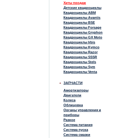
Хиты продаж
Детские квадроциклы
Квадроциклы ABM
Квадроциклы Avantis
Квадроциклы BSE
Квадроциклы Forsage
Квадроциклы Gryphon
Квадроциклы GX Moto
Квадроциклы Irbis
Квадроциклы Kymco
Квадроциклы Razor
Квадроциклы SSSR
Квадроциклы Stels
Квадроциклы Sym
Квадроциклы Venta
ЗАПЧАСТИ
Амортизаторы
Двигатели
Колеса
Облицовка
Органы управления и
приборы
Разное
Система питания
Система пуска
Система смазки