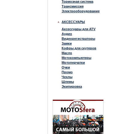
Тормозная система
Трансмиссия
Электрооборудование
АКСЕССУАРЫ
Аксессуары для ATV
Аудио
Видеорегистраторы
Замки
Кофры для скутеров
Масло
Мотокомпьютеры
Мотоперчатки
Очки
Промо
Чехлы
Шлемы
Экипировка