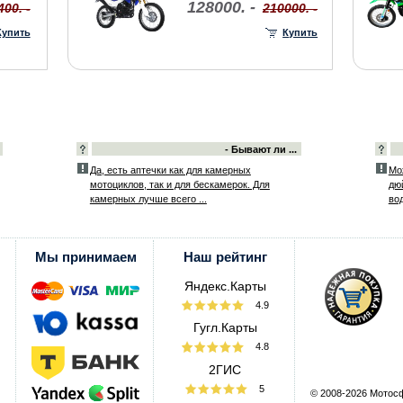
128000. -
400. -
210000. -
Купить
Купить
- Бывают ли ...
Да, есть аптечки как для камерных
Мо
мотоциклов, так и для бескамерок. Для
дю
камерных лучше всего ...
вод
Мы принимаем
Наш рейтинг
Яндекс.Карты
4.9
Гугл.Карты
4.8
2ГИС
5
© 2008-2026 Мотос