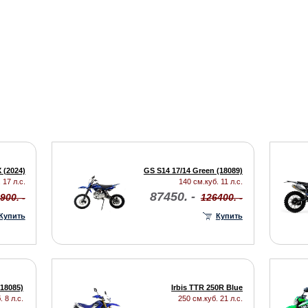
 (2024)
GS S14 17/14 Green (18089)
 17 л.с.
140 см.куб. 11 л.с.
87450. -
900. -
126400. -
Купить
Купить
(18085)
Irbis TTR 250R Blue
 8 л.с.
250 см.куб. 21 л.с.