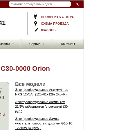
ПРОВЕРИТЬ СТАТУС
41
СХЕМА ПРОЕЗДА
ЖАЛОБЫ
ставка
Сервис
Контакты
▼
▼
-С30-0000 Orion
Все модели
-
Электрооборудование Аккумулятор
Р
NRG 12V5Ah (120x61x129) (0 руб.)
30-
Электрооборудование Лампа 12V
21/5W габарит/стоп (с цоколем) (30
руб.)
ры
Электрооборудование Лампа
указателя поворота с цоколем G18-1C
12V10W (40 руб.)