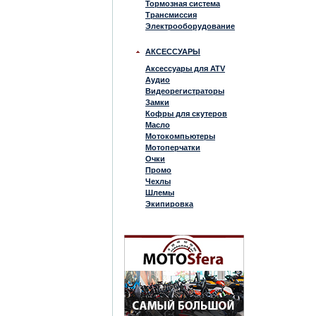
Тормозная система
Трансмиссия
Электрооборудование
АКСЕССУАРЫ
Аксессуары для ATV
Аудио
Видеорегистраторы
Замки
Кофры для скутеров
Масло
Мотокомпьютеры
Мотоперчатки
Очки
Промо
Чехлы
Шлемы
Экипировка