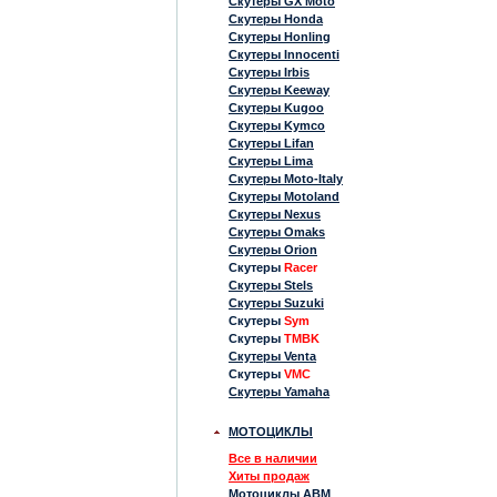
Скутеры GX Moto
Скутеры Honda
Скутеры Honling
Скутеры Innocenti
Скутеры Irbis
Скутеры Keeway
Скутеры Kugoo
Скутеры Kymco
Скутеры Lifan
Скутеры Lima
Скутеры Moto-Italy
Скутеры Motoland
Скутеры Nexus
Скутеры Omaks
Скутеры Orion
Скутеры
Racer
Скутеры Stels
Скутеры Suzuki
Скутеры
Sym
Скутеры
TMBK
Скутеры Venta
Скутеры
VMC
Скутеры Yamaha
МОТОЦИКЛЫ
Все в наличии
Хиты продаж
Мотоциклы ABM