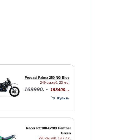
Progasi Palma 250 NG Blue
249 см.куб. 23 л.с.
169990. -
193400. -
Купить
Racer RC300-GY8X Panther
Green
270 см.куб. 19.7 л.с.