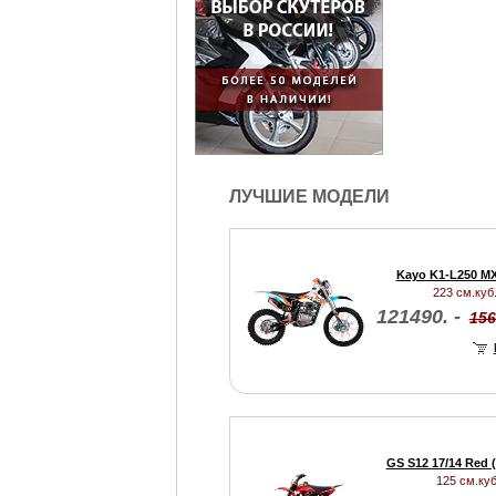
ЛУЧШИЕ МОДЕЛИ
Kayo K1-L250 MX
223 см.куб.
121490. -
156
GS S12 17/14 Red 
125 см.куб.