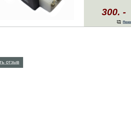
300. -
Похо
ть отзыв