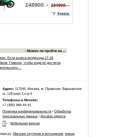
148900. -
184900. -
Купить
- Можно ли пройти на ...
жно. Если колеса вездехода 27-28
ймов. Главное, чтобы вода не достигла
ительского ...
Адрес:
117545, Москва, м. Пражская, Варшавское
ш.,129,корп.2,стр.6
Телефоны в Москве:
+7 (495) 989-44-41
Политика конфиденциальности
/
Обработка
персональных данных
/
Договор оферта
Мобильная версия
фера.ру:
Магазин скутеров и мотоциклов
,
новые