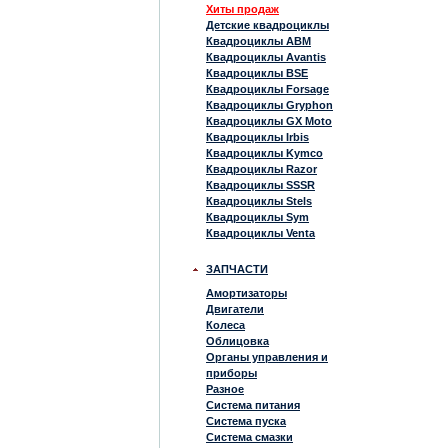
Хиты продаж
Детские квадроциклы
Квадроциклы ABM
Квадроциклы Avantis
Квадроциклы BSE
Квадроциклы Forsage
Квадроциклы Gryphon
Квадроциклы GX Moto
Квадроциклы Irbis
Квадроциклы Kymco
Квадроциклы Razor
Квадроциклы SSSR
Квадроциклы Stels
Квадроциклы Sym
Квадроциклы Venta
ЗАПЧАСТИ
Амортизаторы
Двигатели
Колеса
Облицовка
Органы управления и
приборы
Разное
Система питания
Система пуска
Система смазки