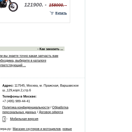
121900. -
158000. -
Купить
- Как заказать ...
ли вы знаете точно какая запчасть вам
обходима, выберите в каталоге
ответствующий ...
Адрес:
117545, Москва, м. Пражская, Варшавское
ш.,129,корп.2,стр.6
Телефоны в Москве:
+7 (495) 989-44-41
Политика конфиденциальности
/
Обработка
персональных данных
/
Договор оферта
Мобильная версия
фера.ру:
Магазин скутеров и мотоциклов
,
новые