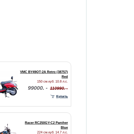
VMC BY49QT-2A Retro (38757)
Red
150 см.куб. 10.8 л.с.
99000. -
110990. -
Купить
Racer RC250GY-C2 Panther
Blue
224 см.куб. 14.7 л.с.