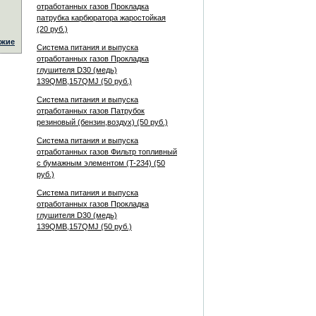
отработанных газов Прокладка
патрубка карбюратора жаростойкая
(20 руб.)
жие
Система питания и выпуска
отработанных газов Прокладка
глушителя D30 (медь)
139QMB,157QMJ (50 руб.)
Система питания и выпуска
отработанных газов Патрубок
резиновый (бензин,воздух) (50 руб.)
Система питания и выпуска
отработанных газов Фильтр топливный
с бумажным элементом (T-234) (50
руб.)
Система питания и выпуска
отработанных газов Прокладка
глушителя D30 (медь)
139QMB,157QMJ (50 руб.)