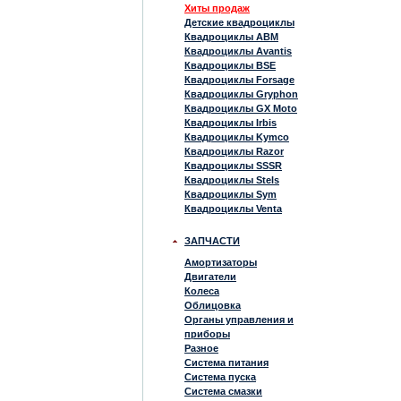
Хиты продаж
Детские квадроциклы
Квадроциклы ABM
Квадроциклы Avantis
Квадроциклы BSE
Квадроциклы Forsage
Квадроциклы Gryphon
Квадроциклы GX Moto
Квадроциклы Irbis
Квадроциклы Kymco
Квадроциклы Razor
Квадроциклы SSSR
Квадроциклы Stels
Квадроциклы Sym
Квадроциклы Venta
ЗАПЧАСТИ
Амортизаторы
Двигатели
Колеса
Облицовка
Органы управления и
приборы
Разное
Система питания
Система пуска
Система смазки