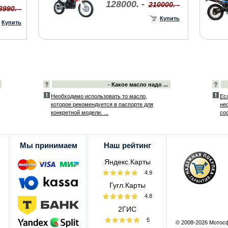
128000. -
210000. -
8990. -
Купить
Купить
- Какое масло надо ...
Необходимо использовать то масло,
Ес
которое рекомендуется в паспорте для
не
конкретной модели. ...
со
Мы принимаем
Наш рейтинг
Яндекс.Карты
4.9
Гугл.Карты
4.8
2ГИС
5
© 2008-2026 Мотос