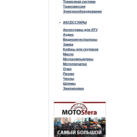
Тормозная система
Трансмиссия
Электрооборудование
АКСЕССУАРЫ
Аксессуары для ATV
Аудио
Видеорегистраторы
Замки
Кофры для скутеров
Масло
Мотокомпьютеры
Мотоперчатки
Очки
Промо
Чехлы
Шлемы
Экипировка