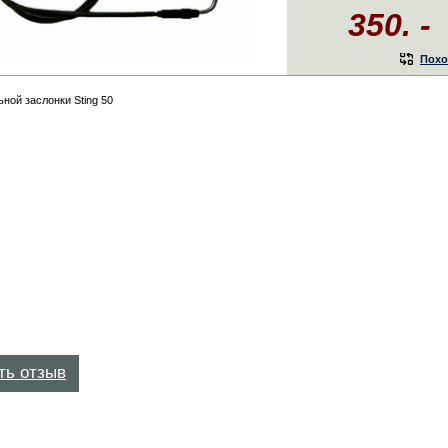
350. -
Похо
ной заслонки Sting 50
ть отзыв