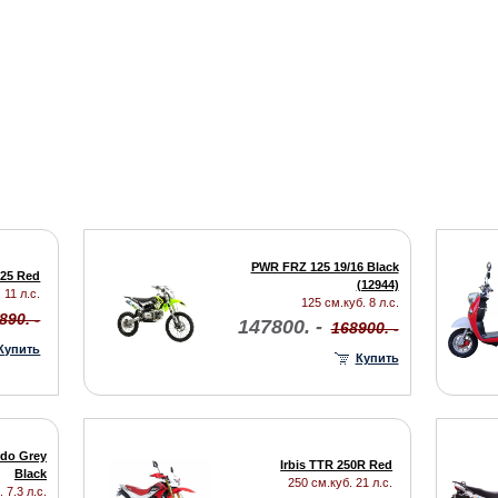
PWR FRZ 125 19/16 Black
125 Red
(12944)
 11 л.с.
125 см.куб. 8 л.с.
890. -
147800. -
168900. -
Купить
Купить
do Grey
Irbis TTR 250R Red
Black
250 см.куб. 21 л.с.
 7.3 л.с.