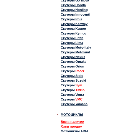
Скутеры GX Moto
Скутеры Honda
Скутеры Honling
Скутеры Innocenti
Скутеры Irbis
Скутеры Keeway
Скутеры Kugoo
Скутеры Kymco
Скутеры Lifan
Скутеры Lima
Скутеры Moto-Italy
Скутеры Motoland
Скутеры Nexus
Скутеры Omaks
Скутеры Orion
Скутеры
Racer
Скутеры Stels
Скутеры Suzuki
Скутеры
Sym
Скутеры
TMBK
Скутеры Venta
Скутеры
VMC
Скутеры Yamaha
МОТОЦИКЛЫ
Все в наличии
Хиты продаж
Мотоциклы ABM