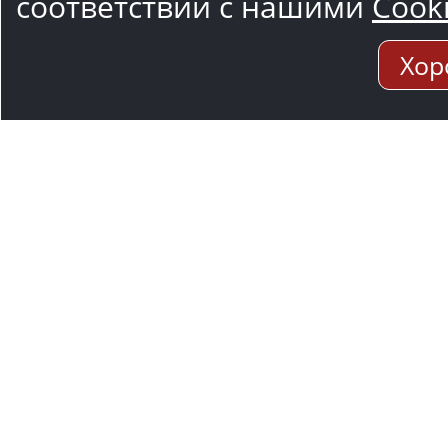
соответствии с нашими
Cook
Хор
Адрес мо
117545, Москва
Варшавское ш.,1