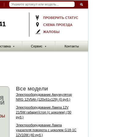
ПРОВЕРИТЬ СТАТУС
41
СХЕМА ПРОЕЗДА
ЖАЛОБЫ
ставка
Сервис
Контакты
▼
▼
Все модели
Электрооборудование Аккумулятор
ЛЯ
NRG 12V5Ah (120x61x129) (0 руб.)
ЫЙ
Электрооборудование Лампа 12V
21/5W габарит/стоп (с цоколем) (30
ры
руб.)
Электрооборудование Лампа
указателя поворота с цоколем G18-1C
12V10W (40 руб.)