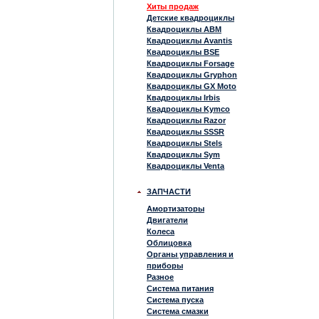
Хиты продаж
Детские квадроциклы
Квадроциклы ABM
Квадроциклы Avantis
Квадроциклы BSE
Квадроциклы Forsage
Квадроциклы Gryphon
Квадроциклы GX Moto
Квадроциклы Irbis
Квадроциклы Kymco
Квадроциклы Razor
Квадроциклы SSSR
Квадроциклы Stels
Квадроциклы Sym
Квадроциклы Venta
ЗАПЧАСТИ
Амортизаторы
Двигатели
Колеса
Облицовка
Органы управления и
приборы
Разное
Система питания
Система пуска
Система смазки