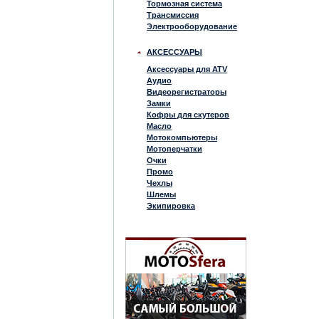
Тормозная система
Трансмиссия
Электрооборудование
АКСЕССУАРЫ
Аксессуары для ATV
Аудио
Видеорегистраторы
Замки
Кофры для скутеров
Масло
Мотокомпьютеры
Мотоперчатки
Очки
Промо
Чехлы
Шлемы
Экипировка