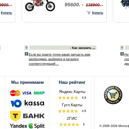
95600. -
9900. -
138900. -
Купить
Купить
- Как заказать ...
Если вы знаете точно какая запчасть вам
Не
необходима, выберите в каталоге
ск
соответствующий ...
дви
Мы принимаем
Наш рейтинг
Яндекс.Карты
4.9
Гугл.Карты
4.8
2ГИС
5
© 2008-2026 Мотос