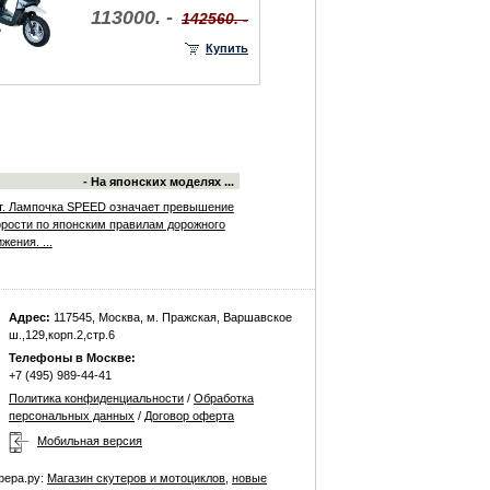
113000. -
142560. -
Купить
- На японских моделях ...
т. Лампочка SPEED означает превышение
орости по японским правилам дорожного
жения. ...
Адрес:
117545, Москва, м. Пражская, Варшавское
ш.,129,корп.2,стр.6
Телефоны в Москве:
+7 (495) 989-44-41
Политика конфиденциальности
/
Обработка
персональных данных
/
Договор оферта
Мобильная версия
фера.ру:
Магазин скутеров и мотоциклов
,
новые