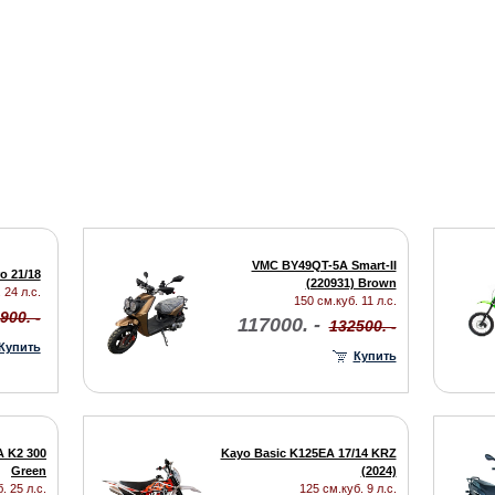
VMC BY49QT-5A Smart-II
o 21/18
(220931) Brown
 24 л.с.
150 см.куб. 11 л.с.
900. -
117000. -
132500. -
Купить
Купить
 K2 300
Kayo Basic K125EА 17/14 KRZ
Green
(2024)
. 25 л.с.
125 см.куб. 9 л.с.