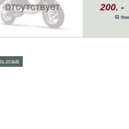
200. -
Похо
ть отзыв