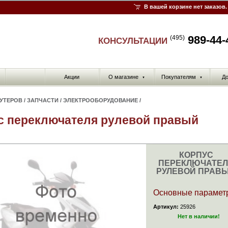
В вашей корзине нет заказов.
989-44-
(495)
КОНСУЛЬТАЦИИ
Акции
О магазине
Покупателям
До
▼
▼
КУТЕРОВ
/
ЗАПЧАСТИ
/
ЭЛЕКТРООБОРУДОВАНИЕ
/
с переключателя рулевой правый
КОРПУС
ПЕРЕКЛЮЧАТЕ
РУЛЕВОЙ ПРАВ
Основные парамет
Артикул:
25926
Нет в наличии!