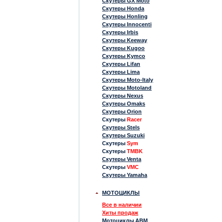
Скутеры GX Moto
Скутеры Honda
Скутеры Honling
Скутеры Innocenti
Скутеры Irbis
Скутеры Keeway
Скутеры Kugoo
Скутеры Kymco
Скутеры Lifan
Скутеры Lima
Скутеры Moto-Italy
Скутеры Motoland
Скутеры Nexus
Скутеры Omaks
Скутеры Orion
Скутеры
Racer
Скутеры Stels
Скутеры Suzuki
Скутеры
Sym
Скутеры
TMBK
Скутеры Venta
Скутеры
VMC
Скутеры Yamaha
МОТОЦИКЛЫ
Все в наличии
Хиты продаж
Мотоциклы ABM