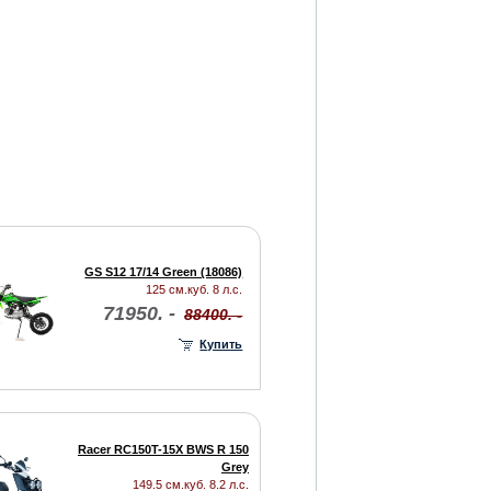
GS S12 17/14 Green (18086)
125 см.куб. 8 л.с.
71950. -
88400. -
Купить
Racer RC150T-15X BWS R 150
Grey
149.5 см.куб. 8.2 л.с.