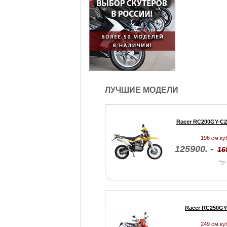
ЛУЧШИЕ МОДЕЛИ
Racer RC200GY-C2
196 см.куб
125900. -
16
Racer RC250GY
249 см.куб