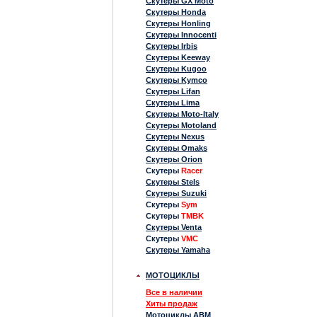
Скутеры GX Moto
Скутеры Honda
Скутеры Honling
Скутеры Innocenti
Скутеры Irbis
Скутеры Keeway
Скутеры Kugoo
Скутеры Kymco
Скутеры Lifan
Скутеры Lima
Скутеры Moto-Italy
Скутеры Motoland
Скутеры Nexus
Скутеры Omaks
Скутеры Orion
Скутеры
Racer
Скутеры Stels
Скутеры Suzuki
Скутеры
Sym
Скутеры
TMBK
Скутеры Venta
Скутеры
VMC
Скутеры Yamaha
МОТОЦИКЛЫ
Все в наличии
Хиты продаж
Мотоциклы ABM