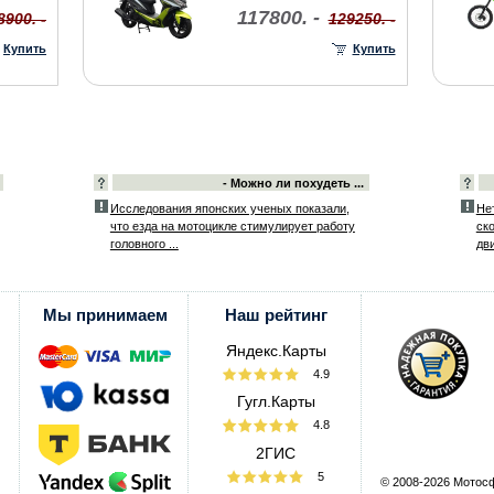
117800. -
8900. -
129250. -
Купить
Купить
- Можно ли похудеть ...
Исследования японских ученых показали,
Не
что езда на мотоцикле стимулирует работу
ск
головного ...
дви
Мы принимаем
Наш рейтинг
Яндекс.Карты
4.9
Гугл.Карты
4.8
2ГИС
5
© 2008-2026 Мотос