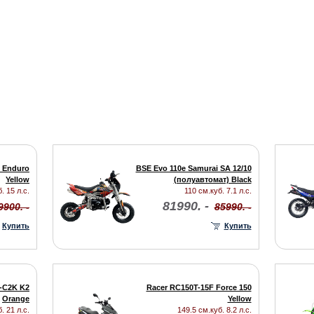
 Enduro
BSE Evo 110e Samurai SA 12/10
Yellow
(полуавтомат) Black
. 15 л.с.
110 см.куб. 7.1 л.с.
81990. -
9900. -
85990. -
Купить
Купить
-C2K K2
Racer RC150T-15F Force 150
Orange
Yellow
. 21 л.с.
149.5 см.куб. 8.2 л.с.