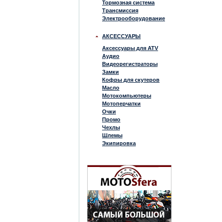
Тормозная система
Трансмиссия
Электрооборудование
АКСЕССУАРЫ
Аксессуары для ATV
Аудио
Видеорегистраторы
Замки
Кофры для скутеров
Масло
Мотокомпьютеры
Мотоперчатки
Очки
Промо
Чехлы
Шлемы
Экипировка