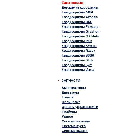
Хиты продаж
Детские квадроциклы
Квадроциклы ABM
Квадроциклы Avantis
Квадроциклы BSE
Квадроциклы Forsage
Квадроциклы Gryphon
Квадроциклы GX Moto
Квадроциклы Irbis
Квадроциклы Kymco
Квадроциклы Razor
Квадроциклы SSSR
Квадроциклы Stels
Квадроциклы Sym
Квадроциклы Venta
ЗАПЧАСТИ
Амортизаторы
Двигатели
Колеса
Облицовка
Органы управления и
приборы
Разное
Система питания
Система пуска
Система смазки