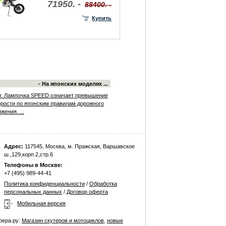
71950. -
88400. -
Купить
- На японских моделях ...
т. Лампочка SPEED означает превышение
орости по японским правилам дорожного
жения. ...
Адрес:
117545, Москва, м. Пражская, Варшавское
ш.,129,корп.2,стр.6
Телефоны в Москве:
+7 (495) 989-44-41
Политика конфиденциальности
/
Обработка
персональных данных
/
Договор оферта
Мобильная версия
фера.ру:
Магазин скутеров и мотоциклов
,
новые