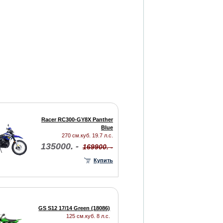
Racer RC300-GY8X Panther
Blue
270 см.куб. 19.7 л.с.
135000. -
169900. -
Купить
GS S12 17/14 Green (18086)
125 см.куб. 8 л.с.