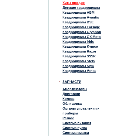
Хиты продаж
Детские квадроциклы
Квадроциклы ABM
Квадроциклы Avantis
Квадроциклы BSE
Квадроциклы Forsage
Квадроциклы Gryphon
Квадроциклы GX Moto
Квадроциклы Irbis
Квадроциклы Kymco
Квадроциклы Razor
Квадроциклы SSSR
Квадроциклы Stels
Квадроциклы Sym
Квадроциклы Venta
ЗАПЧАСТИ
Амортизаторы
Двигатели
Колеса
Облицовка
Органы управления и
приборы
Разное
Система питания
Система пуска
Система смазки