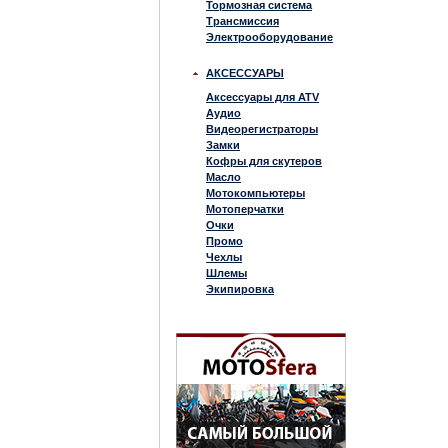
Тормозная система
Трансмиссия
Электрооборудование
АКСЕССУАРЫ
Аксессуары для ATV
Аудио
Видеорегистраторы
Замки
Кофры для скутеров
Масло
Мотокомпьютеры
Мотоперчатки
Очки
Промо
Чехлы
Шлемы
Экипировка