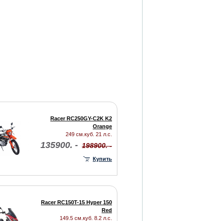
Racer RC250GY-C2K K2
Orange
249 см.куб. 21 л.с.
135900. -
198900. -
Купить
Racer RC150T-15 Hyper 150
Red
149.5 см.куб. 8.2 л.с.