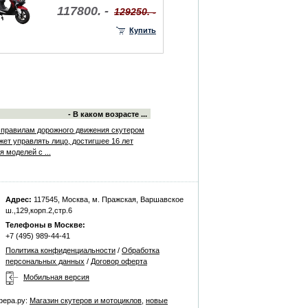
117800. -
129250. -
Купить
- В каком возрасте ...
 правилам дорожного движения скутером
жет управлять лицо, достигшее 16 лет
я моделей с ...
Адрес:
117545, Москва, м. Пражская, Варшавское
ш.,129,корп.2,стр.6
Телефоны в Москве:
+7 (495) 989-44-41
Политика конфиденциальности
/
Обработка
персональных данных
/
Договор оферта
Мобильная версия
фера.ру:
Магазин скутеров и мотоциклов
,
новые