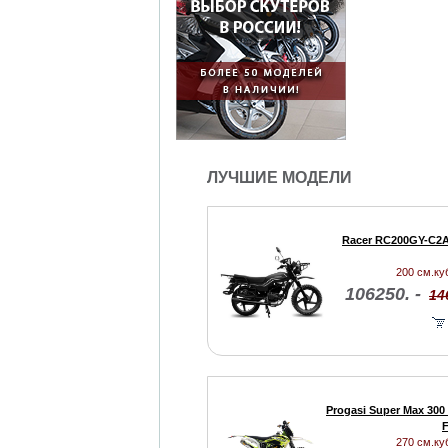
ЛУЧШИЕ МОДЕЛИ
Racer RC200GY-C2A
200 см.куб
106250. -
14
Progasi Super Max 300
F
270 см.куб