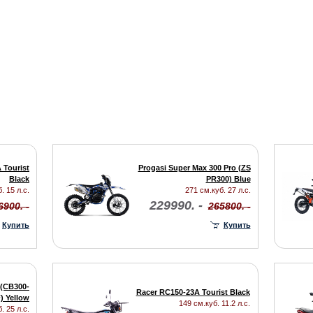
 Tourist
Progasi Super Max 300 Pro (ZS
Black
PR300) Blue
. 15 л.с.
271 см.куб. 27 л.с.
229990. -
6900. -
265800. -
Купить
Купить
 (CB300-
Racer RC150-23A Tourist Black
) Yellow
149 см.куб. 11.2 л.с.
. 25 л.с.