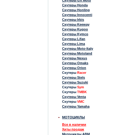
Скутеры GX Moto
Скутеры Honda
Скутеры Honling
Скутеры Innocenti
Скутеры Irbis
Скутеры Keeway
Скутеры Kugoo
Скутеры Kymco
Скутеры Lifan
Скутеры Lima
Скутеры Moto-Italy
Скутеры Motoland
Скутеры Nexus
Скутеры Omaks
Скутеры Orion
Скутеры
Racer
Скутеры Stels
Скутеры Suzuki
Скутеры
Sym
Скутеры
TMBK
Скутеры Venta
Скутеры
VMC
Скутеры Yamaha
МОТОЦИКЛЫ
Все в наличии
Хиты продаж
Мотоциклы ABM