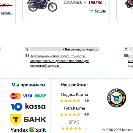
122260. -
159600. -
8900. -
Купить
Купить
- Какое масло надо ...
Необходимо использовать то масло,
По
которое рекомендуется в паспорте для
мо
конкретной модели. ...
(дл
Мы принимаем
Наш рейтинг
Яндекс.Карты
4.9
Гугл.Карты
4.8
2ГИС
5
© 2008-2026 Мотос