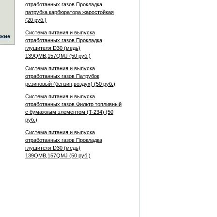
отработанных газов Прокладка
патрубка карбюратора жаростойкая
(20 руб.)
Система питания и выпуска
жие
отработанных газов Прокладка
глушителя D30 (медь)
139QMB,157QMJ (50 руб.)
Система питания и выпуска
отработанных газов Патрубок
резиновый (бензин,воздух) (50 руб.)
Система питания и выпуска
отработанных газов Фильтр топливный
с бумажным элементом (T-234) (50
руб.)
Система питания и выпуска
отработанных газов Прокладка
глушителя D30 (медь)
139QMB,157QMJ (50 руб.)