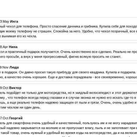
23:May
Инга
ый чехол для телефона. Просто спасение дачника и грибника. Купила себе для походов 
дик моему телефону не страшен. Спокойна за него. Удобно, что чехол позрачный, все
е вынимая его из чехла.
8:Apr
Нина
ол и практичный подарок получается. Очень качественно все сделано. Реально не про
 его просьбе, а внук у меня прогрессивный, фигню всякую просить не станет.
19:Nov
Люда
 в подарок. Он давно просил такую приблуду для своего квадрика. Купила и подарила
о, а качество очень хорошее. Еще и доставка порадовала - все своевременно, хорошо
19:Oct
Виктор
ель подойдет не только для мотосредства, но я заядлый велосипедист и этот держате
ому , что телефон всегда перед глазами и в случае звонка не нужно его искать где-то 
ешь, а еще реально телефон надежно защищен от пыли и грязи. Очень, очень удобно и 
тим чехлом ни один день.
07:Oct
Георгий
ель для смартфона очень удобный и качественный, пользуюсь им и не могу нарадоват
орый надежно закрывается на молнию и не пропускает влагу, пыль и не запотевает при
 такой товар, очень нужный и удобный во время езды на мотосредстве, да и на велоси