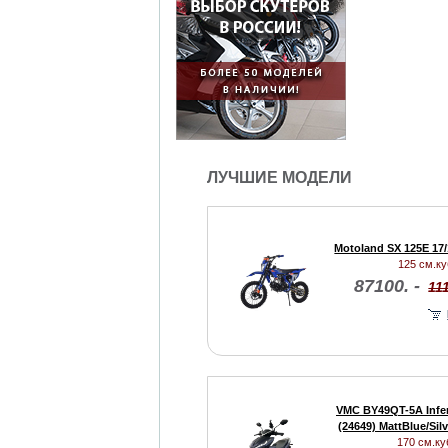
ЛУЧШИЕ МОДЕЛИ
Motoland SX 125E 17/
125 см.куб
87100. -
111
VMC BY49QT-5A Infe
(24649) MattBlue/Sil
170 см.куб