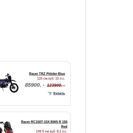
Racer TRZ Pitbike Blue
125 см.куб. 10 л.с.
85900. -
123900. -
Купить
Racer RC150T-15X BWS R 150
Red
149.5 см.куб. 8.2 л.с.