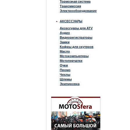
Тормозная система
Трансмиссия
Электрооборудование
АКСЕССУАРЫ
Аксессуары для ATV
Аудио
Видеорегистраторы
Замки
Кофры для скутеров
Масло
Мотокомпьютеры
Мотоперчатки
Очки
Промо
Чехлы
Шлемы
Экипировка