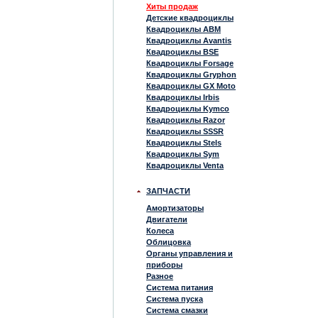
Хиты продаж
Детские квадроциклы
Квадроциклы ABM
Квадроциклы Avantis
Квадроциклы BSE
Квадроциклы Forsage
Квадроциклы Gryphon
Квадроциклы GX Moto
Квадроциклы Irbis
Квадроциклы Kymco
Квадроциклы Razor
Квадроциклы SSSR
Квадроциклы Stels
Квадроциклы Sym
Квадроциклы Venta
ЗАПЧАСТИ
Амортизаторы
Двигатели
Колеса
Облицовка
Органы управления и
приборы
Разное
Система питания
Система пуска
Система смазки