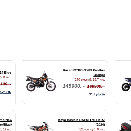
Racer RC300-GY8X Panther
14 Blue
Orange
. 8 л.с.
270 см.куб. 19.7 л.с.
100. -
145900. -
168900. -
Купить
Купить
rno New
Kayo Basic K125EM 17/14 KRZ
ver/Black
(2024)
. 11 л.с.
125 см.куб. 9 л.с.