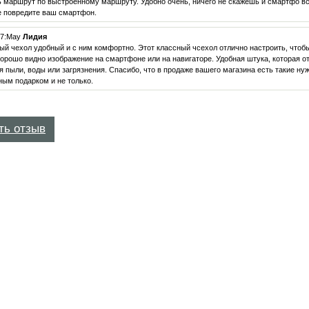
 маршрут по выстроенному маршруту. Удобно очень, ничего не скажешь и смартфо все
е повредите ваш смартфон.
17:May
Лидия
ый чехол удобный и с ним комфортно. Этот классный чсехол отлично настроить, чтоб
орошо видно изображение на смартфоне или на навигаторе. Удобная штука, которая 
я пыли, воды или загрязнения. Спасибо, что в продаже вашего магазина есть такие н
ным подарком и не только.
ть отзыв