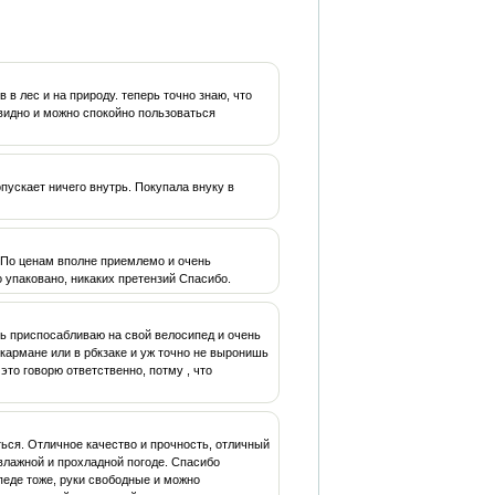
в лес и на природу. теперь точно знаю, что
 видно и можно спокойно пользоваться
пускает ничего внутрь. Покупала внуку в
. По ценам вполне приемлемо и очень
 упаковано, никаких претензий Спасибо.
ль приспосабливаю на свой велосипед и очень
в кармане или в рбкзаке и уж точно не выронишь
это говорю ответственно, потму , что
ься. Отличное качество и прочность, отличный
 влажной и прохладной погоде. Спасибо
педе тоже, руки свободные и можно