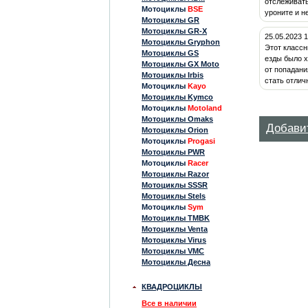
отслеживать
Мотоциклы
BSE
уроните и н
Мотоциклы GR
Мотоциклы GR-X
25.05.2023 
Мотоциклы Gryphon
Этот классн
Мотоциклы GS
езды было х
Мотоциклы GX Moto
от попадани
Мотоциклы Irbis
стать отлич
Мотоциклы
Kayo
Мотоциклы Kymco
Мотоциклы
Motoland
Мотоциклы Omaks
Добави
Мотоциклы Orion
Мотоциклы
Progasi
Мотоциклы PWR
Мотоциклы
Racer
Мотоциклы Razor
Мотоциклы SSSR
Мотоциклы Stels
Мотоциклы
Sym
Мотоциклы TMBK
Мотоциклы Venta
Мотоциклы Virus
Мотоциклы VMC
Мотоциклы Десна
КВАДРОЦИКЛЫ
Все в наличии