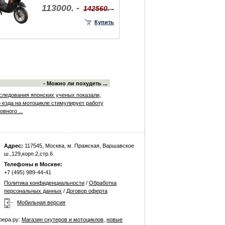
113000. -
142560. -
Купить
- Можно ли похудеть ...
следования японских ученых показали,
о езда на мотоцикле стимулирует работу
овного ...
Адрес:
117545, Москва, м. Пражская, Варшавское
ш.,129,корп.2,стр.6
Телефоны в Москве:
+7 (495) 989-44-41
Политика конфиденциальности
/
Обработка
персональных данных
/
Договор оферта
Мобильная версия
фера.ру:
Магазин скутеров и мотоциклов
,
новые