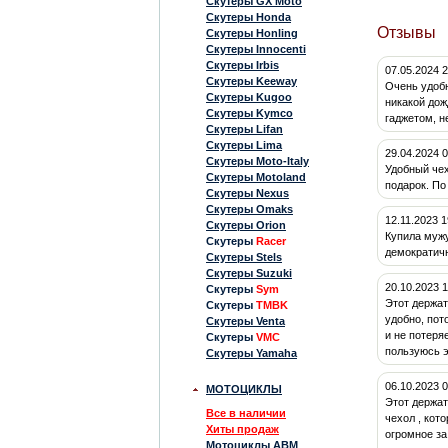
Скутеры GX Moto
Скутеры Honda
Отзывы
Скутеры Honling
Скутеры Innocenti
Скутеры Irbis
07.05.2024 
Скутеры Keeway
Очень удобн
Скутеры Kugoo
никакой дож
Скутеры Kymco
гаджетом, н
Скутеры Lifan
Скутеры Lima
29.04.2024 0
Скутеры Moto-Italy
Удобный чех
Скутеры Motoland
подарок. По
Скутеры Nexus
Скутеры Omaks
12.11.2023 
Скутеры Orion
Купила мужу
Скутеры
Racer
демократичн
Скутеры Stels
Скутеры Suzuki
20.10.2023 
Скутеры
Sym
Этот держат
Скутеры
TMBK
удобно, пот
Скутеры Venta
и не потеря
Скутеры
VMC
пользуюсь э
Скутеры Yamaha
06.10.2023 
МОТОЦИКЛЫ
Этот держат
Все в наличии
чехол , кот
Хиты продаж
огромное за
Мотоциклы ABM