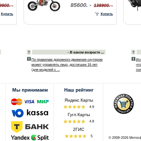
85600. -
9900. -
138900. -
Купить
Купить
- В каком возрасте ...
По правилам дорожного движения скутером
Ис
может управлять лицо, достигшее 16 лет
чт
(для моделей с ...
гол
Мы принимаем
Наш рейтинг
Яндекс.Карты
4.9
Гугл.Карты
4.8
2ГИС
5
© 2008-2026 Мотос