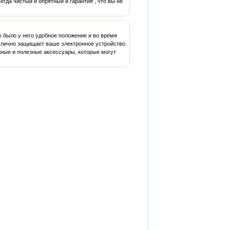
гда чистый и опрятный и гарантия , что вы не
ы было у него удобное положение и во время
отлично защищает ваше электронное устройство
ужные и полезные аксессуары, которые могут