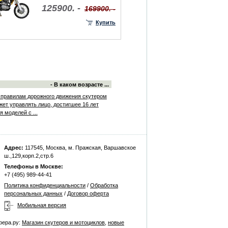
125900. -
169900. -
Купить
- В каком возрасте ...
 правилам дорожного движения скутером
жет управлять лицо, достигшее 16 лет
я моделей с ...
Адрес:
117545, Москва, м. Пражская, Варшавское
ш.,129,корп.2,стр.6
Телефоны в Москве:
+7 (495) 989-44-41
Политика конфиденциальности
/
Обработка
персональных данных
/
Договор оферта
Мобильная версия
фера.ру:
Магазин скутеров и мотоциклов
,
новые