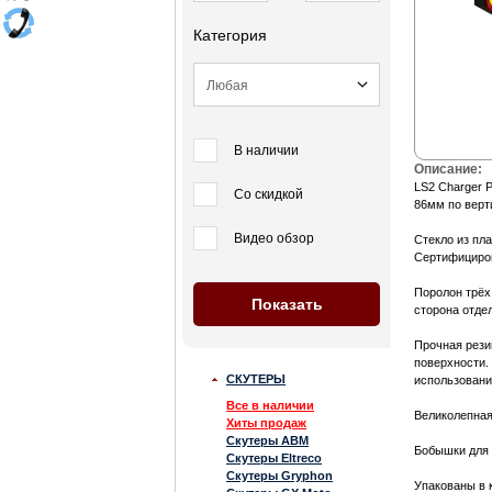
Категория
В наличии
Описание:
LS2 Charger 
Со скидкой
86мм по верт
Видео обзор
Стекло из пл
Сертифициров
Поролон трёх
сторона отде
Прочная рези
поверхности.
СКУТЕРЫ
использовани
Все в наличии
Великолепная
Хиты продаж
Скутеры ABM
Бобышки для 
Скутеры Eltreco
Скутеры Gryphon
Упакованы в 