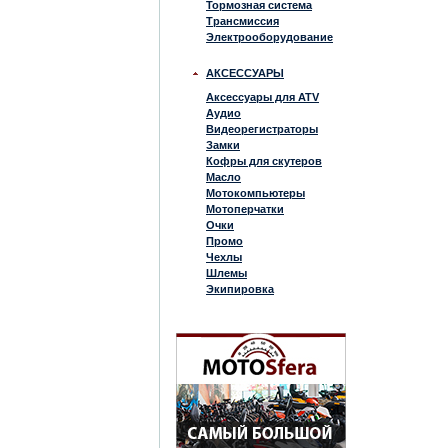
Тормозная система
Трансмиссия
Электрооборудование
АКСЕССУАРЫ
Аксессуары для ATV
Аудио
Видеорегистраторы
Замки
Кофры для скутеров
Масло
Мотокомпьютеры
Мотоперчатки
Очки
Промо
Чехлы
Шлемы
Экипировка