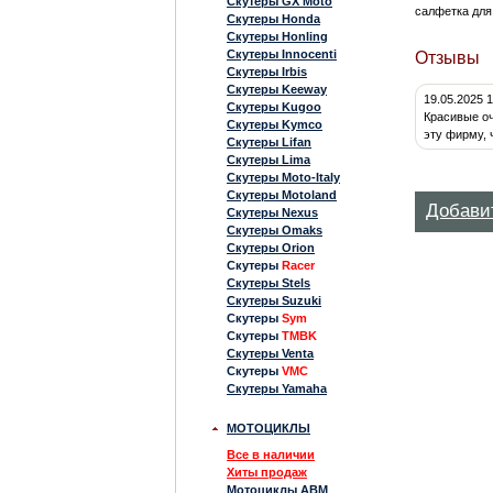
Скутеры GX Moto
салфетка для
Скутеры Honda
Скутеры Honling
Скутеры Innocenti
Отзывы
Скутеры Irbis
Скутеры Keeway
19.05.2025 
Скутеры Kugoo
Красивые оч
Скутеры Kymco
эту фирму, 
Скутеры Lifan
Скутеры Lima
Скутеры Moto-Italy
Скутеры Motoland
Добави
Скутеры Nexus
Скутеры Omaks
Скутеры Orion
Скутеры
Racer
Скутеры Stels
Скутеры Suzuki
Скутеры
Sym
Скутеры
TMBK
Скутеры Venta
Скутеры
VMC
Скутеры Yamaha
МОТОЦИКЛЫ
Все в наличии
Хиты продаж
Мотоциклы ABM