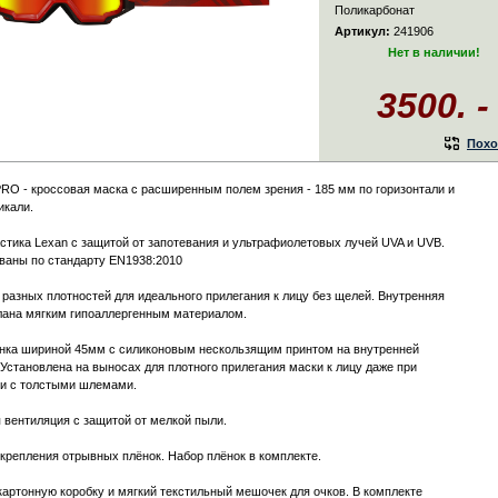
Поликарбонат
Артикул:
241906
Нет в наличии!
3500. -
Похо
PRO - кроссовая маска c расширенным полем зрения - 185 мм по горизонтали и
икали.
астика Lexan c защитой от запотевания и ультрафиолетовых лучей UVA и UVB.
аны по стандарту EN1938:2010
 разных плотностей для идеального прилегания к лицу без щелей. Внутренняя
лана мягким гипоаллергенным материалом.
нка шириной 45мм с силиконовым нескользящим принтом на внутренней
 Установлена на выносах для плотного прилегания маски к лицу даже при
и с толстыми шлемами.
 вентиляция с защитой от мелкой пыли.
крепления отрывных плёнок. Набор плёнок в комплекте.
картонную коробку и мягкий текстильный мешочек для очков. В комплекте