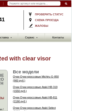
ПРОВЕРИТЬ СТАТУС
41
СХЕМА ПРОЕЗДА
ЖАЛОБЫ
ставка
Сервис
Контакты
▼
▼
 with clear visor
Все модели
ЫЕ
Очки Очки кроссовые Michiru G-850
RO
(900 руб.)
TH
Очки Очки кроссовые Ataki HB-319
(1550 руб.)
ры
Очки Очки кроссовые Ataki HB-811
(2190 руб.)
Очки Очки кроссовые Ataki Select
н /