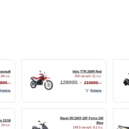
расный
Irbis TTR 250R Red
.84 л.с.
250 см.куб. 21 л.с.
128000. -
500. -
210000. -
Купить
Купить
Racer RC150T-15F Force 150
o 21/18
Blue
 24 л.с.
149.5 см.куб. 8.2 л.с.