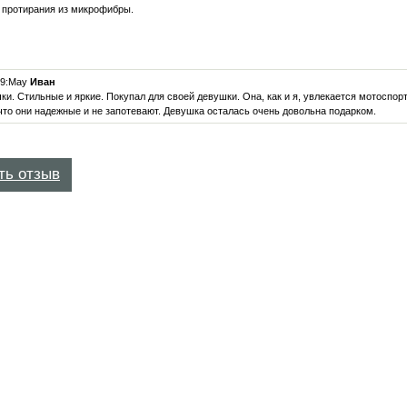
 протирания из микрофибры.
19:May
Иван
ки. Стильные и яркие. Покупал для своей девушки. Она, как и я, увлекается мотоспор
что они надежные и не запотевают. Девушка осталась очень довольна подарком.
ть отзыв