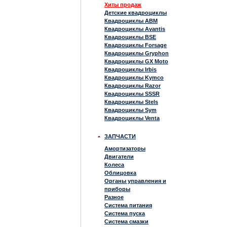
Хиты продаж
Детские квадроциклы
Квадроциклы ABM
Квадроциклы Avantis
Квадроциклы BSE
Квадроциклы Forsage
Квадроциклы Gryphon
Квадроциклы GX Moto
Квадроциклы Irbis
Квадроциклы Kymco
Квадроциклы Razor
Квадроциклы SSSR
Квадроциклы Stels
Квадроциклы Sym
Квадроциклы Venta
ЗАПЧАСТИ
Амортизаторы
Двигатели
Колеса
Облицовка
Органы управления и
приборы
Разное
Система питания
Система пуска
Система смазки