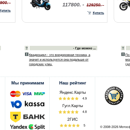
900. -
117800. -
129250. -
Купить
Купить
- Где можно ...
Квадроцикл - это внедорожная техника, а
По
значит и используется она подальше от
мо
городских улиц.
(дл
Мы принимаем
Наш рейтинг
Яндекс.Карты
4.9
Гугл.Карты
4.8
2ГИС
5
© 2008-2026 Мотос