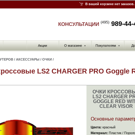
В вашей корзине нет заказов.
989-44-
(495)
КОНСУЛЬТАЦИИ
Акции
О магазине
Покупателям
До
▼
▼
КУТЕРОВ
/
АКСЕССУАРЫ
/
ОЧКИ
/
кроссовые LS2 CHARGER PRO Goggle Red
ОЧКИ КРОССОВ
LS2 CHARGER P
GOGGLE RED WI
CLEAR VISOR
Основные парамет
Цвета:
красный
Материал:
Пластик / Пороло