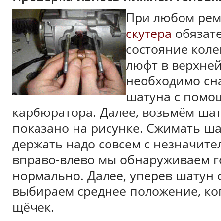
При любом рем
скутера
обязате
состояние коле
люфт в верхней
необходимо сн
шатуна с помо
карбюратора. Далее, возьмём шат
показано на рисунке. Сжимать шат
держать надо совсем с незначит
вправо-влево мы обнаруживаем г
нормально. Далее, уперев шатун с
выбираем среднее положение, ког
щёчек.