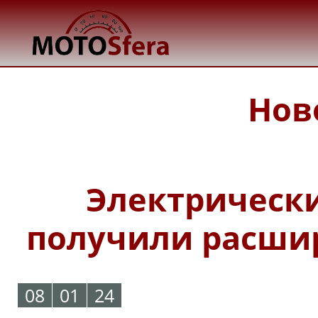
Нов
Электрическ
получили расши
08
01
24