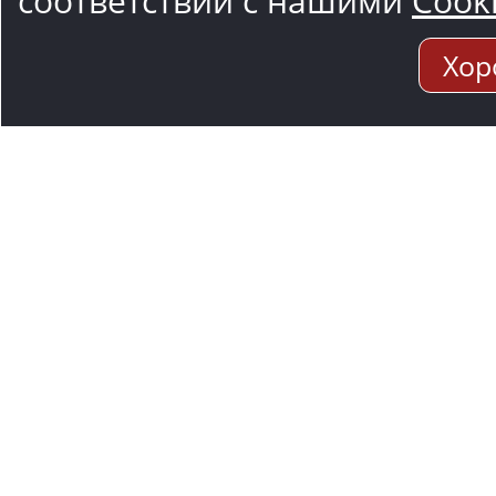
соответствии с нашими
Cook
Хор
Адрес мо
117545, Москва
Варшавское ш.,1