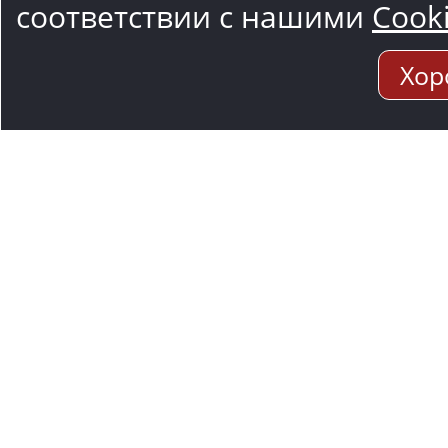
соответствии с нашими
Cook
Хор
Адрес мо
117545, Москва
Варшавское ш.,1