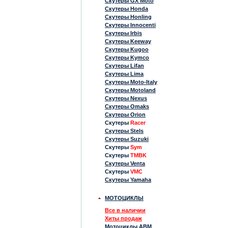
Скутеры GX Moto
Скутеры Honda
Скутеры Honling
Скутеры Innocenti
Скутеры Irbis
Скутеры Keeway
Скутеры Kugoo
Скутеры Kymco
Скутеры Lifan
Скутеры Lima
Скутеры Moto-Italy
Скутеры Motoland
Скутеры Nexus
Скутеры Omaks
Скутеры Orion
Скутеры
Racer
Скутеры Stels
Скутеры Suzuki
Скутеры
Sym
Скутеры
TMBK
Скутеры Venta
Скутеры
VMC
Скутеры Yamaha
МОТОЦИКЛЫ
Все в наличии
Хиты продаж
Мотоциклы ABM