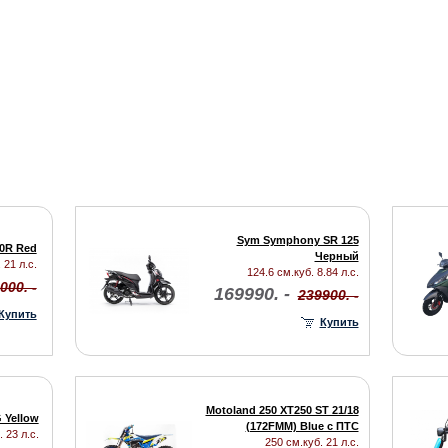
Sym Symphony SR 125
50R Red
Черный
 21 л.с.
124.6 см.куб. 8.84 л.с.
000. -
169990. -
239900. -
Купить
Купить
Motoland 250 XT250 ST 21/18
 Yellow
(172FMM) Blue с ПТС
 23 л.с.
250 см.куб. 21 л.с.