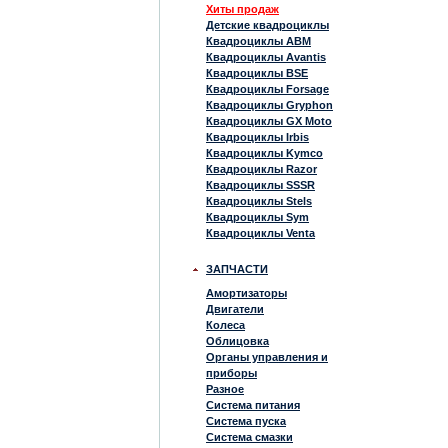
Хиты продаж
Детские квадроциклы
Квадроциклы ABM
Квадроциклы Avantis
Квадроциклы BSE
Квадроциклы Forsage
Квадроциклы Gryphon
Квадроциклы GX Moto
Квадроциклы Irbis
Квадроциклы Kymco
Квадроциклы Razor
Квадроциклы SSSR
Квадроциклы Stels
Квадроциклы Sym
Квадроциклы Venta
ЗАПЧАСТИ
Амортизаторы
Двигатели
Колеса
Облицовка
Органы управления и
приборы
Разное
Система питания
Система пуска
Система смазки