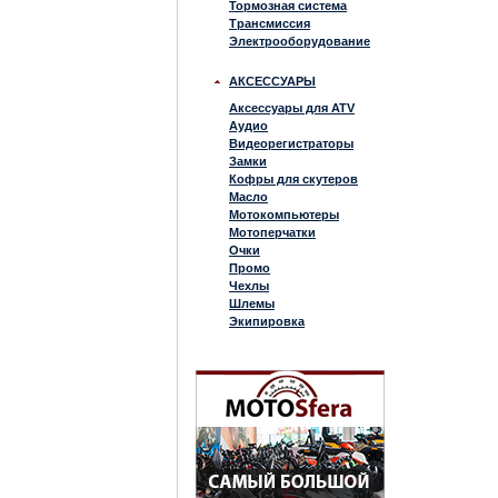
Тормозная система
Трансмиссия
Электрооборудование
АКСЕССУАРЫ
Аксессуары для ATV
Аудио
Видеорегистраторы
Замки
Кофры для скутеров
Масло
Мотокомпьютеры
Мотоперчатки
Очки
Промо
Чехлы
Шлемы
Экипировка