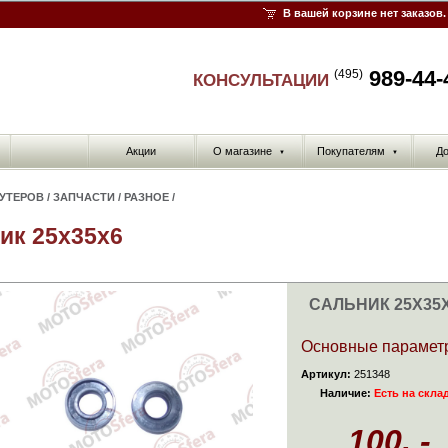
В вашей корзине нет заказов.
989-44-
(495)
КОНСУЛЬТАЦИИ
Акции
О магазине
Покупателям
До
▼
▼
КУТЕРОВ
/
ЗАПЧАСТИ
/
РАЗНОЕ
/
ик 25x35x6
САЛЬНИК 25X35
Основные парамет
Артикул:
251348
Наличие:
Есть на скла
100. -