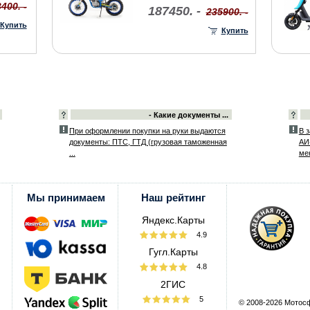
400. -
187450. -
235900. -
Купить
Купить
- Какие документы ...
При оформлении покупки на руки выдаются
В з
документы: ПТС, ГТД (грузовая таможенная
АИ-
...
ме
Мы принимаем
Наш рейтинг
Яндекс.Карты
4.9
Гугл.Карты
4.8
2ГИС
5
© 2008-2026 Мотос