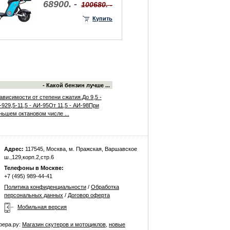
68900. -
100680. -
Купить
- Какой бензин лучше ...
ависимости от степени сжатия.До 9,5 -
929,5-11,5 - АИ-95От 11,5 - АИ-98При
ньшем октановом числе ...
Адрес:
117545, Москва, м. Пражская, Варшавское
ш.,129,корп.2,стр.6
Телефоны в Москве:
+7 (495) 989-44-41
Политика конфиденциальности
/
Обработка
персональных данных
/
Договор оферта
Мобильная версия
фера.ру:
Магазин скутеров и мотоциклов
,
новые