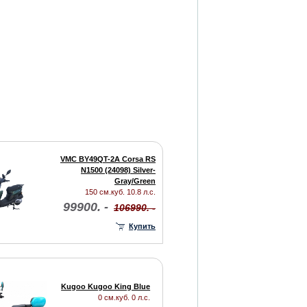
VMC BY49QT-2A Corsa RS
N1500 (24098) Silver-
Gray/Green
150 см.куб. 10.8 л.с.
99900. -
106990. -
Купить
Kugoo Kugoo King Blue
0 см.куб. 0 л.с.