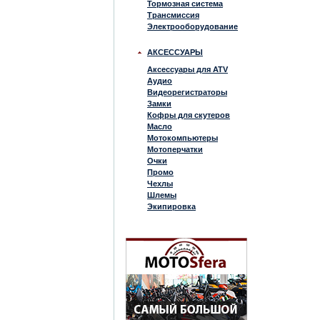
Тормозная система
Трансмиссия
Электрооборудование
АКСЕССУАРЫ
Аксессуары для ATV
Аудио
Видеорегистраторы
Замки
Кофры для скутеров
Масло
Мотокомпьютеры
Мотоперчатки
Очки
Промо
Чехлы
Шлемы
Экипировка