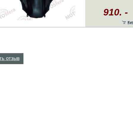
910. -
Ку
ть отзыв