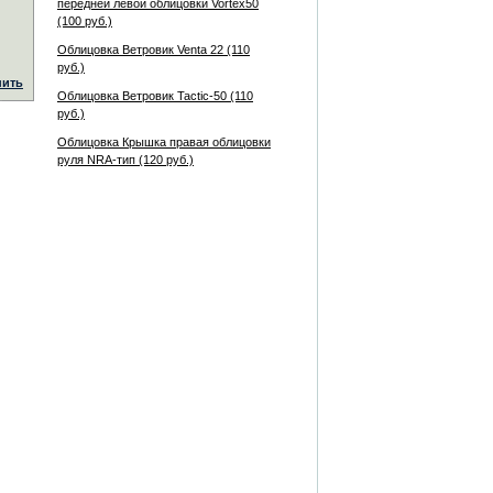
передней левой облицовки Vortex50
(100 руб.)
Облицовка Ветровик Venta 22 (110
руб.)
пить
Облицовка Ветровик Tactic-50 (110
руб.)
Облицовка Крышка правая облицовки
руля NRA-тип (120 руб.)