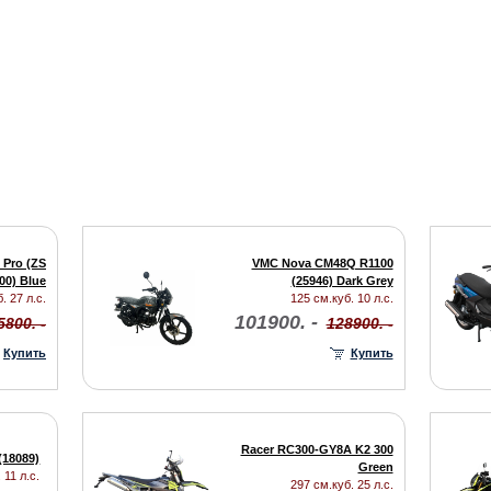
 Pro (ZS
VMC Nova CM48Q R1100
00) Blue
(25946) Dark Grey
. 27 л.с.
125 см.куб. 10 л.с.
101900. -
5800. -
128900. -
Купить
Купить
Racer RC300-GY8A K2 300
(18089)
Green
 11 л.с.
297 см.куб. 25 л.с.