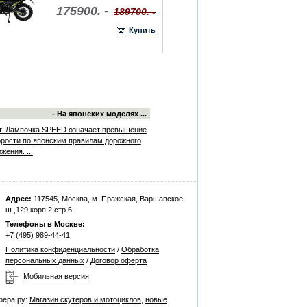
175900. -
189700. -
Купить
- На японских моделях ...
т. Лампочка SPEED означает превышение
орости по японским правилам дорожного
жения. ...
Адрес:
117545, Москва, м. Пражская, Варшавское
ш.,129,корп.2,стр.6
Телефоны в Москве:
+7 (495) 989-44-41
Политика конфиденциальности
/
Обработка
персональных данных
/
Договор оферта
Мобильная версия
фера.ру:
Магазин скутеров и мотоциклов
,
новые