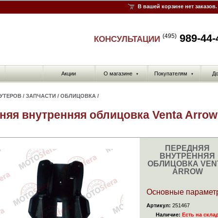
В вашей корзине нет заказов.
989-44-
(495)
КОНСУЛЬТАЦИИ
Акции
О магазине
Покупателям
До
▼
▼
КУТЕРОВ
/
ЗАПЧАСТИ
/
ОБЛИЦОВКА
/
няя внутренняя облицовка Venta Arrow
ПЕРЕДНЯЯ
ВНУТРЕННЯЯ
ОБЛИЦОВКА VEN
ARROW
Основные парамет
Артикул:
251467
Наличие:
Есть на скла