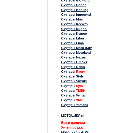
Скутеры GX Moto
Скутеры Honda
Скутеры Honling
Скутеры Innocenti
Скутеры Irbis
Скутеры Keeway
Скутеры Kugoo
Скутеры Kymco
Скутеры Lifan
Скутеры Lima
Скутеры Moto-Italy
Скутеры Motoland
Скутеры Nexus
Скутеры Omaks
Скутеры Orion
Скутеры
Racer
Скутеры Stels
Скутеры Suzuki
Скутеры
Sym
Скутеры
TMBK
Скутеры Venta
Скутеры
VMC
Скутеры Yamaha
МОТОЦИКЛЫ
Все в наличии
Хиты продаж
Мотоциклы ABM