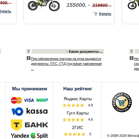
400. -
155000. -
219900. -
Купить
Купить
- Какие документы ...
При оформлении покупки на руки выдаются
Не
документы: ПТС, ГТД (грузовая таможенная
ск
...
дви
Мы принимаем
Наш рейтинг
Яндекс.Карты
4.9
Гугл.Карты
4.8
2ГИС
5
© 2008-2026 Мотос