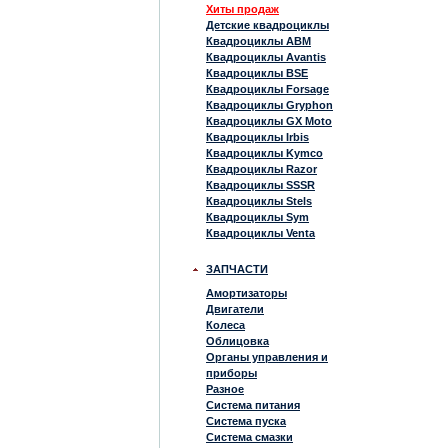
Хиты продаж
Детские квадроциклы
Квадроциклы ABM
Квадроциклы Avantis
Квадроциклы BSE
Квадроциклы Forsage
Квадроциклы Gryphon
Квадроциклы GX Moto
Квадроциклы Irbis
Квадроциклы Kymco
Квадроциклы Razor
Квадроциклы SSSR
Квадроциклы Stels
Квадроциклы Sym
Квадроциклы Venta
ЗАПЧАСТИ
Амортизаторы
Двигатели
Колеса
Облицовка
Органы управления и
приборы
Разное
Система питания
Система пуска
Система смазки