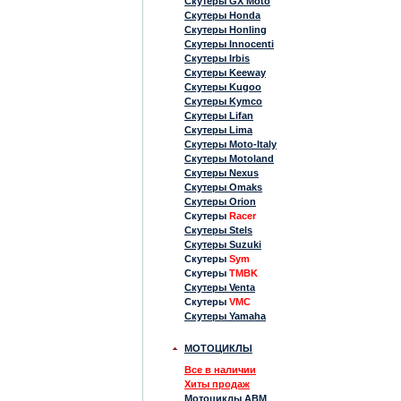
Скутеры GX Moto
Скутеры Honda
Скутеры Honling
Скутеры Innocenti
Скутеры Irbis
Скутеры Keeway
Скутеры Kugoo
Скутеры Kymco
Скутеры Lifan
Скутеры Lima
Скутеры Moto-Italy
Скутеры Motoland
Скутеры Nexus
Скутеры Omaks
Скутеры Orion
Скутеры
Racer
Скутеры Stels
Скутеры Suzuki
Скутеры
Sym
Скутеры
TMBK
Скутеры Venta
Скутеры
VMC
Скутеры Yamaha
МОТОЦИКЛЫ
Все в наличии
Хиты продаж
Мотоциклы ABM