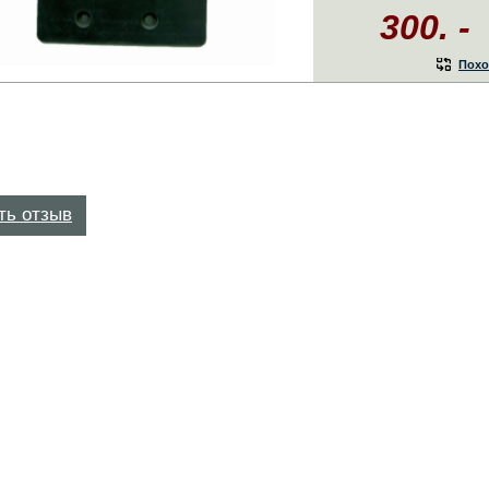
300. -
Похо
ть отзыв