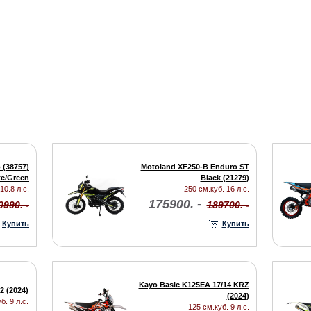
 (38757)
Motoland XF250-B Enduro ST
te/Green
Black (21279)
10.8 л.с.
250 см.куб. 16 л.с.
175900. -
0990. -
189700. -
Купить
Купить
Kayo Basic K125EА 17/14 KRZ
2 (2024)
(2024)
б. 9 л.с.
125 см.куб. 9 л.с.