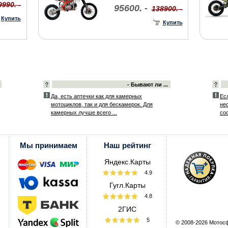
9990. -
95600. -
138900. -
Купить
Купить
- Бывают ли ...
Да, есть аптечки как для камерных
Ес
мотоциклов, так и для бескамерок. Для
не
камерных лучше всего ...
со
Мы принимаем
Наш рейтинг
Яндекс.Карты
4.9
Гугл.Карты
4.8
2ГИС
5
© 2008-2026 Мотос