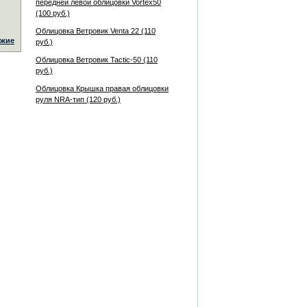
передней левой облицовки Vortex50
(100 руб.)
Облицовка Ветровик Venta 22 (110
жие
руб.)
Облицовка Ветровик Tactic-50 (110
руб.)
Облицовка Крышка правая облицовки
руля NRA-тип (120 руб.)