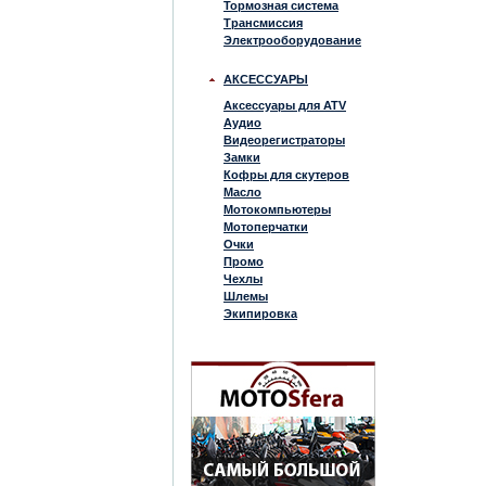
Тормозная система
Трансмиссия
Электрооборудование
АКСЕССУАРЫ
Аксессуары для ATV
Аудио
Видеорегистраторы
Замки
Кофры для скутеров
Масло
Мотокомпьютеры
Мотоперчатки
Очки
Промо
Чехлы
Шлемы
Экипировка