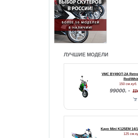
ЛУЧШИЕ МОДЕЛИ
VMC BY49QT-2A Retro
Red/Whi
150 см.куб. 
99000. -
11
Kayo Mini K125EM 14/1
125 см.ку