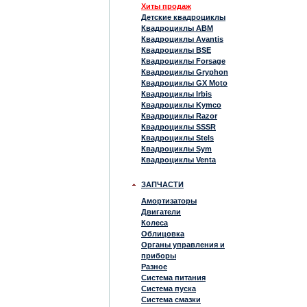
Хиты продаж
Детские квадроциклы
Квадроциклы ABM
Квадроциклы Avantis
Квадроциклы BSE
Квадроциклы Forsage
Квадроциклы Gryphon
Квадроциклы GX Moto
Квадроциклы Irbis
Квадроциклы Kymco
Квадроциклы Razor
Квадроциклы SSSR
Квадроциклы Stels
Квадроциклы Sym
Квадроциклы Venta
ЗАПЧАСТИ
Амортизаторы
Двигатели
Колеса
Облицовка
Органы управления и
приборы
Разное
Система питания
Система пуска
Система смазки