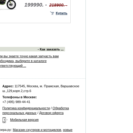
199990. -
218900. -
Купить
- Как заказать ...
ли вы знаете точно какая запчасть вам
обходима, выберите в каталоге
ответствующий ...
Адрес:
117545, Москва, м. Пражская, Варшавское
ш.,129,корп.2,стр.6
Телефоны в Москве:
+7 (495) 989-44-41
Политика конфиденциальности
/
Обработка
персональных данных
/
Договор оферта
Мобильная версия
фера.ру:
Магазин скутеров и мотоциклов
,
новые