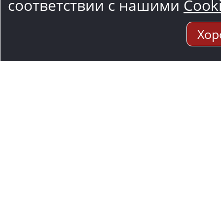
соответствии с нашими
Cook
Хор
Адрес мо
117545, Москва
Варшавское ш.,1