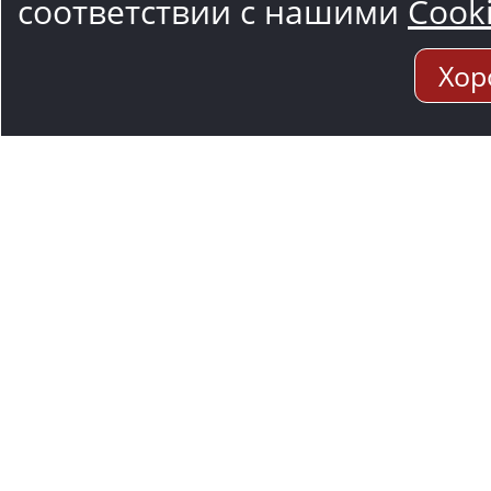
соответствии с нашими
Cook
Хор
Адрес мо
117545, Москва
Варшавское ш.,1