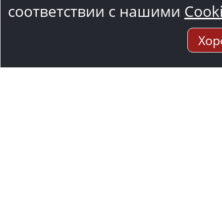
соответствии с нашими
Cook
Хор
Адрес мо
117545, Москва
Варшавское ш.,1