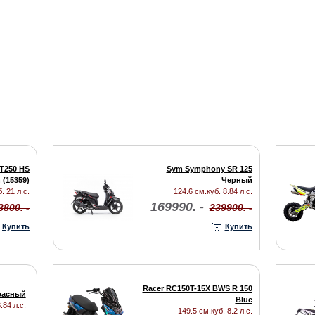
XT250 HS
Sym Symphony SR 125
 (15359)
Черный
. 21 л.с.
124.6 см.куб. 8.84 л.с.
169990. -
3800. -
239900. -
Купить
Купить
Racer RC150T-15X BWS R 150
расный
Blue
.84 л.с.
149.5 см.куб. 8.2 л.с.