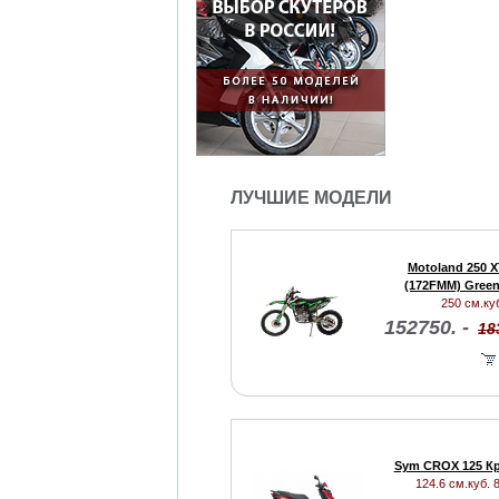
ЛУЧШИЕ МОДЕЛИ
Motoland 250 
(172FMM) Green
250 см.куб
152750. -
18
Sym CROX 125 К
124.6 см.куб. 8