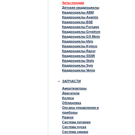
Хиты продаж
Детские квадроциклы
Квадроциклы ABM
Квадроциклы Avantis
Квадроциклы BSE
Квадроциклы Forsage
Квадроциклы Gryphon
Квадроциклы GX Moto
Квадроциклы Irbis
Квадроциклы Kymco
Квадроциклы Razor
Квадроциклы SSSR
Квадроциклы Stels
Квадроциклы Sym
Квадроциклы Venta
ЗАПЧАСТИ
Амортизаторы
Двигатели
Колеса
Облицовка
Органы управления и
приборы
Разное
Система питания
Система пуска
Система смазки