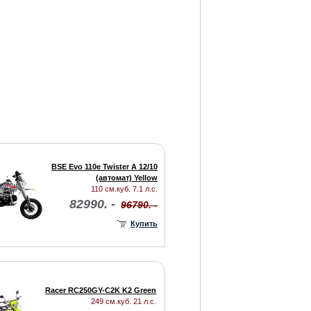
BSE Evo 110e Twister A 12/10
(автомат) Yellow
110 см.куб. 7.1 л.с.
82990. -
96790. -
Купить
Racer RC250GY-C2K K2 Green
249 см.куб. 21 л.с.