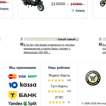
500. -
113000. -
142560. -
Купить
Купить
- Какой самый ...
В 16 лет уже можно отказаться от детских
Ис
квадрациклов и смело брать технику с
чт
двигателем 150-400 ...
гол
Мы принимаем
Наш рейтинг
Яндекс.Карты
4.9
Гугл.Карты
4.8
2ГИС
5
© 2008-2026 Мотос