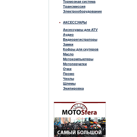
Тормозная система
Трансмиссия
Электрооборудование
АКСЕССУАРЫ
Аксессуары для ATV
Аудио
Видеорегистраторы
Замки
Кофры для скутеров
Масло
Мотокомпьютеры
Мотоперчатки
Очки
Промо
Чехлы
Шлемы
Экипировка