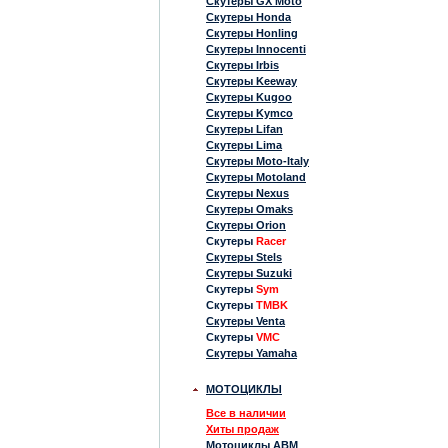
Скутеры GX Moto
Скутеры Honda
Скутеры Honling
Скутеры Innocenti
Скутеры Irbis
Скутеры Keeway
Скутеры Kugoo
Скутеры Kymco
Скутеры Lifan
Скутеры Lima
Скутеры Moto-Italy
Скутеры Motoland
Скутеры Nexus
Скутеры Omaks
Скутеры Orion
Скутеры
Racer
Скутеры Stels
Скутеры Suzuki
Скутеры
Sym
Скутеры
TMBK
Скутеры Venta
Скутеры
VMC
Скутеры Yamaha
МОТОЦИКЛЫ
Все в наличии
Хиты продаж
Мотоциклы ABM