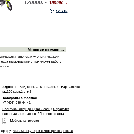
120000. -
190000. -
Купить
- Можно ли похудеть ...
следования японских ученых показали,
о езда на мотоцикле стимулирует работу
овного ...
Адрес:
117545, Москва, м. Пражская, Варшавское
ш.,129,корп.2,стр.6
Телефоны в Москве:
+7 (495) 989-44-41
Политика конфиденциальности
/
Обработка
персональных данных
/
Договор оферта
Мобильная версия
фера.ру:
Магазин скутеров и мотоциклов
,
новые