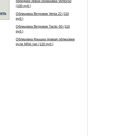
передней левой облицовки Vortex50
(100 руб.)
пить
Облицовка Ветровик Venta 22 (110
руб.)
Облицовка Ветровик Tactic-50 (110
руб.)
Облицовка Крышка правая облицовки
руля NRA-тип (120 руб.)