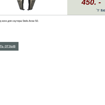
450. -
Ку
 ноги для скутера Stels Arow 50.
ть отзыв