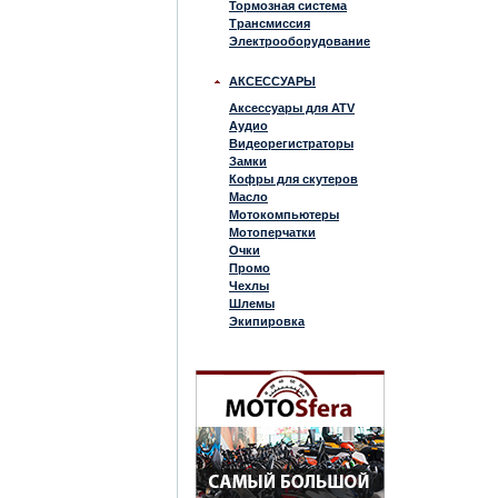
Тормозная система
Трансмиссия
Электрооборудование
АКСЕССУАРЫ
Аксессуары для ATV
Аудио
Видеорегистраторы
Замки
Кофры для скутеров
Масло
Мотокомпьютеры
Мотоперчатки
Очки
Промо
Чехлы
Шлемы
Экипировка