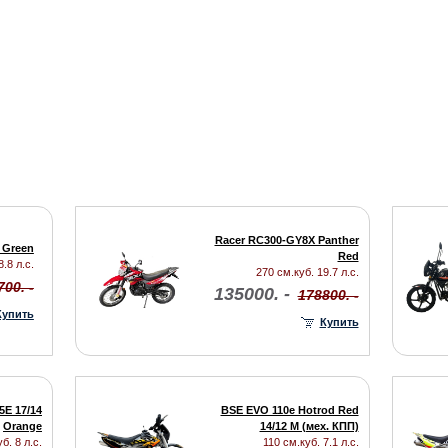
Racer RC300-GY8X Panther
 Green
Red
.8 л.с.
270 см.куб. 19.7 л.с.
700. -
135000. -
178800. -
Купить
Купить
5E 17/14
BSE EVO 110e Hotrod Red
Orange
14/12 M (мех. КПП)
б. 8 л.с.
110 см.куб. 7.1 л.с.