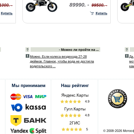
89990. -
1000. -
99500. -
Купить
Купить
- Можно ли пройти на ...
Можно. Если колеса вездехода 27-28
Да
дюймов. Главное, чтобы вода не достигла
мот
водительского ...
ка
Мы принимаем
Наш рейтинг
Яндекс.Карты
4.9
Гугл.Карты
4.8
2ГИС
5
© 2008-2026 Мотос