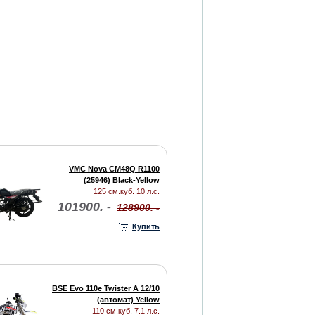
VMC Nova CM48Q R1100
(25946) Black-Yellow
125 см.куб. 10 л.с.
101900. -
128900. -
Купить
BSE Evo 110e Twister A 12/10
(автомат) Yellow
110 см.куб. 7.1 л.с.