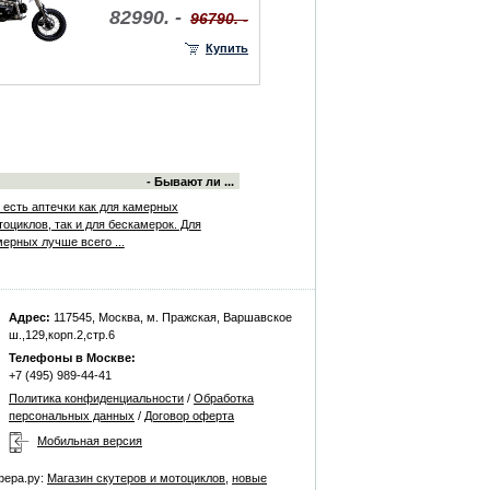
82990. -
96790. -
Купить
- Бывают ли ...
, есть аптечки как для камерных
оциклов, так и для бескамерок. Для
мерных лучше всего ...
Адрес:
117545, Москва, м. Пражская, Варшавское
ш.,129,корп.2,стр.6
Телефоны в Москве:
+7 (495) 989-44-41
Политика конфиденциальности
/
Обработка
персональных данных
/
Договор оферта
Мобильная версия
фера.ру:
Магазин скутеров и мотоциклов
,
новые