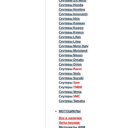
Скутеры GX Moto
Скутеры Honda
Скутеры Honling
Скутеры Innocenti
Скутеры Irbis
Скутеры Keeway
Скутеры Kugoo
Скутеры Kymco
Скутеры Lifan
Скутеры Lima
Скутеры Moto-Italy
Скутеры Motoland
Скутеры Nexus
Скутеры Omaks
Скутеры Orion
Скутеры
Racer
Скутеры Stels
Скутеры Suzuki
Скутеры
Sym
Скутеры
TMBK
Скутеры Venta
Скутеры
VMC
Скутеры Yamaha
МОТОЦИКЛЫ
Все в наличии
Хиты продаж
Мотоциклы ABM