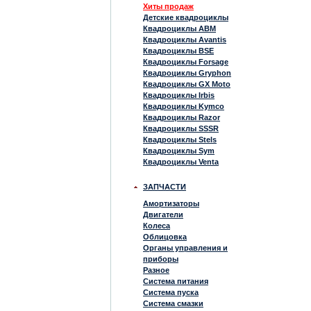
Хиты продаж
Детские квадроциклы
Квадроциклы ABM
Квадроциклы Avantis
Квадроциклы BSE
Квадроциклы Forsage
Квадроциклы Gryphon
Квадроциклы GX Moto
Квадроциклы Irbis
Квадроциклы Kymco
Квадроциклы Razor
Квадроциклы SSSR
Квадроциклы Stels
Квадроциклы Sym
Квадроциклы Venta
ЗАПЧАСТИ
Амортизаторы
Двигатели
Колеса
Облицовка
Органы управления и
приборы
Разное
Система питания
Система пуска
Система смазки