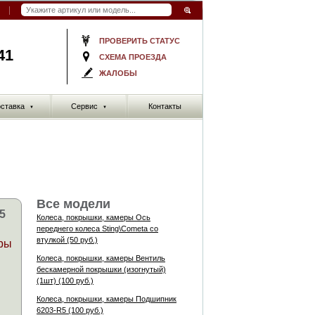
ПРОВЕРИТЬ СТАТУС
41
СХЕМА ПРОЕЗДА
ЖАЛОБЫ
ставка
Сервис
Контакты
▼
▼
Все модели
5
Колеса, покрышки, камеры Ось
переднего колеса Sting\Cometa cо
втулкой (50 руб.)
ры
Колеса, покрышки, камеры Вентиль
бескамерной покрышки (изогнутый)
(1шт) (100 руб.)
Колеса, покрышки, камеры Подшипник
6203-R5 (100 руб.)