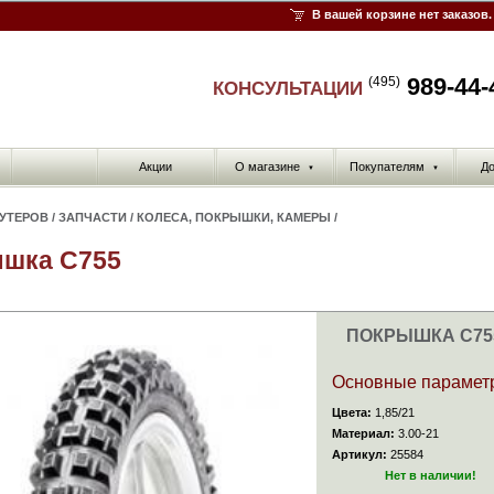
В вашей корзине нет заказов.
989-44-
(495)
КОНСУЛЬТАЦИИ
Акции
О магазине
Покупателям
До
▼
▼
КУТЕРОВ
/
ЗАПЧАСТИ
/
КОЛЕСА, ПОКРЫШКИ, КАМЕРЫ
/
шка C755
ПОКРЫШКА C75
Основные парамет
Цвета:
1,85/21
Материал:
3.00-21
Артикул:
25584
Нет в наличии!