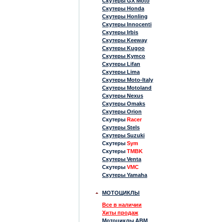
Скутеры GX Moto
Скутеры Honda
Скутеры Honling
Скутеры Innocenti
Скутеры Irbis
Скутеры Keeway
Скутеры Kugoo
Скутеры Kymco
Скутеры Lifan
Скутеры Lima
Скутеры Moto-Italy
Скутеры Motoland
Скутеры Nexus
Скутеры Omaks
Скутеры Orion
Скутеры
Racer
Скутеры Stels
Скутеры Suzuki
Скутеры
Sym
Скутеры
TMBK
Скутеры Venta
Скутеры
VMC
Скутеры Yamaha
МОТОЦИКЛЫ
Все в наличии
Хиты продаж
Мотоциклы ABM