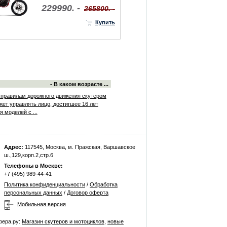
229990. -
265800. -
Купить
- В каком возрасте ...
 правилам дорожного движения скутером
жет управлять лицо, достигшее 16 лет
я моделей с ...
Адрес:
117545, Москва, м. Пражская, Варшавское
ш.,129,корп.2,стр.6
Телефоны в Москве:
+7 (495) 989-44-41
Политика конфиденциальности
/
Обработка
персональных данных
/
Договор оферта
Мобильная версия
фера.ру:
Магазин скутеров и мотоциклов
,
новые