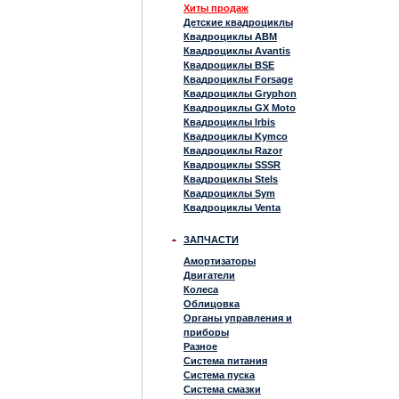
Хиты продаж
Детские квадроциклы
Квадроциклы ABM
Квадроциклы Avantis
Квадроциклы BSE
Квадроциклы Forsage
Квадроциклы Gryphon
Квадроциклы GX Moto
Квадроциклы Irbis
Квадроциклы Kymco
Квадроциклы Razor
Квадроциклы SSSR
Квадроциклы Stels
Квадроциклы Sym
Квадроциклы Venta
ЗАПЧАСТИ
Амортизаторы
Двигатели
Колеса
Облицовка
Органы управления и
приборы
Разное
Система питания
Система пуска
Система смазки