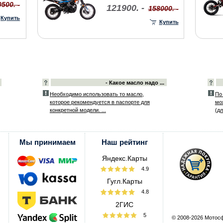
500. -
121900. -
158000. -
Купить
Купить
- Какое масло надо ...
Необходимо использовать то масло,
По
которое рекомендуется в паспорте для
мо
конкретной модели. ...
(дл
Мы принимаем
Наш рейтинг
Яндекс.Карты
4.9
Гугл.Карты
4.8
2ГИС
5
© 2008-2026 Мотос