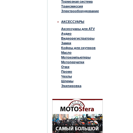
Тормозная система
Трансмиссия
Электрооборудование
АКСЕССУАРЫ
Аксессуары для ATV
Аудио
Видеорегистраторы
Замки
Кофры для скутеров
Масло
Мотокомпьютеры
Мотоперчатки
Очки
Промо
Чехлы
Шлемы
Экипировка