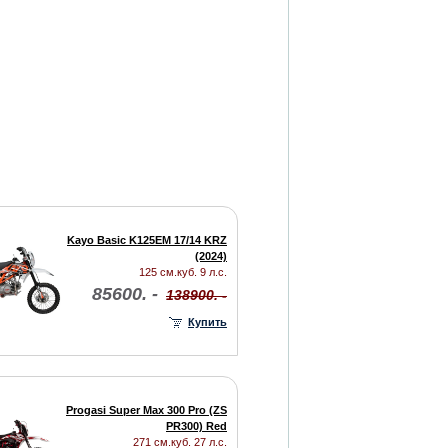
Kayo Basic K125EM 17/14 KRZ
(2024)
125 см.куб. 9 л.с.
85600. -
138900. -
Купить
Progasi Super Max 300 Pro (ZS
PR300) Red
271 см.куб. 27 л.с.