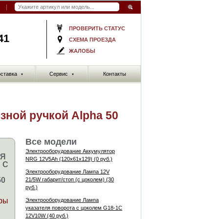
ПРОВЕРИТЬ СТАТУС
41
СХЕМА ПРОЕЗДА
ЖАЛОБЫ
ставка
Сервис
Контакты
▼
▼
зной ручкой Alpha 50
Все модели
Электрооборудование Аккумулятор
ЛЯ
NRG 12V5Ah (120x61x129) (0 руб.)
 С
Электрооборудование Лампа 12V
50
21/5W габарит/стоп (с цоколем) (30
руб.)
ры
Электрооборудование Лампа
указателя поворота с цоколем G18-1C
12V10W (40 руб.)