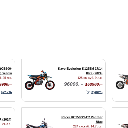
 (CB300-
Kayo Evolution K125EM 17/14
) Yellow
KRZ (2024)
. 25 л.с.
125 см.куб. 9 л.с.
96000. -
8900. -
153900. -
Купить
Купить
Racer RC250GY-C2 Panther
R (2024)
Blue
. 24 л.с.
224 см.куб. 14.7 л.с.