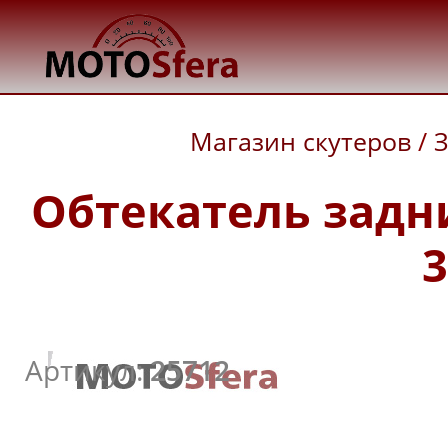
Магазин скутеров
/
З
Обтекатель задни
3
Артикул:
25712