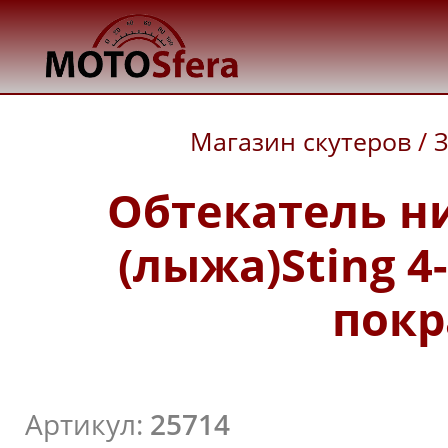
Магазин скутеров
/
З
Обтекатель н
(лыжа)Sting 4
покр
Артикул:
25714