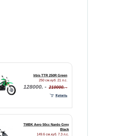
Irbis TTR 250R Green
250 см.куб. 21 л.с.
128000. -
210000. -
Купить
TMBK Aero 50cc Nardo Grey
Black
149.6 см.куб. 7.3 л.с.