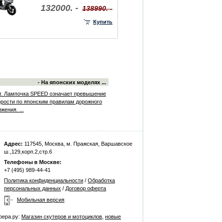
132000. -
138990. -
Купить
- На японских моделях ...
т. Лампочка SPEED означает превышение
орости по японским правилам дорожного
жения. ...
Адрес:
117545, Москва, м. Пражская, Варшавское
ш.,129,корп.2,стр.6
Телефоны в Москве:
+7 (495) 989-44-41
Политика конфиденциальности
/
Обработка
персональных данных
/
Договор оферта
Мобильная версия
фера.ру:
Магазин скутеров и мотоциклов
,
новые