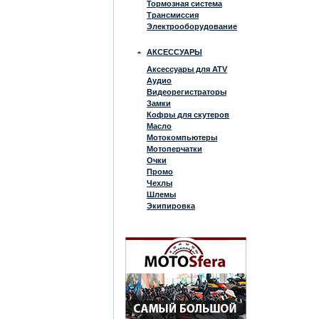
Тормозная система
Трансмиссия
Электрооборудование
АКСЕССУАРЫ
Аксессуары для ATV
Аудио
Видеорегистраторы
Замки
Кофры для скутеров
Масло
Мотокомпьютеры
Мотоперчатки
Очки
Промо
Чехлы
Шлемы
Экипировка