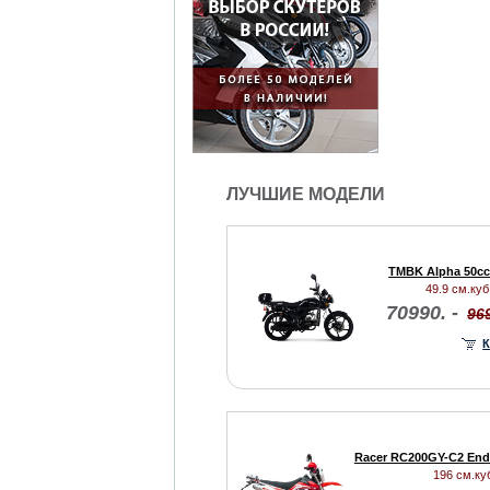
ЛУЧШИЕ МОДЕЛИ
TMBK Alpha 50cc
49.9 см.куб.
70990. -
969
К
Racer RC200GY-C2 End
196 см.куб