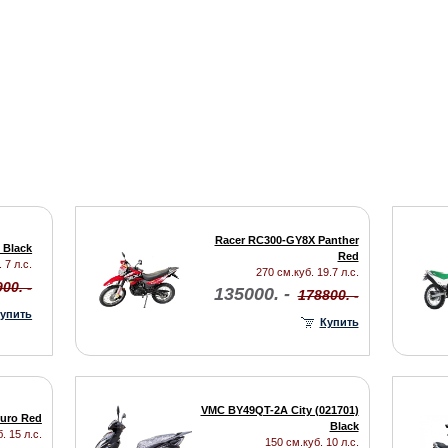
Racer RC300-GY8X Panther
 Black
Red
 7 л.с.
270 см.куб. 19.7 л.с.
00. -
135000. -
178800. -
упить
Купить
VMC BY49QT-2A City (021701)
uro Red
Black
. 15 л.с.
150 см.куб. 10 л.с.