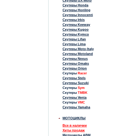
Скутеры GX Moto
Скутеры Honda
Скутеры Honling
Скутеры Innocenti
Скутеры Irbis
Скутеры Keeway
Скутеры Kugoo
Скутеры Kymco
Скутеры Lifan
Скутеры Lima
Скутеры Moto-Italy
Скутеры Motoland
Скутеры Nexus
Скутеры Omaks
Скутеры Orion
Скутеры
Racer
Скутеры Stels
Скутеры Suzuki
Скутеры
Sym
Скутеры
TMBK
Скутеры Venta
Скутеры
VMC
Скутеры Yamaha
МОТОЦИКЛЫ
Все в наличии
Хиты продаж
Мотоциклы ABM