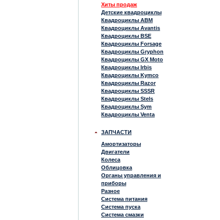
Хиты продаж
Детские квадроциклы
Квадроциклы ABM
Квадроциклы Avantis
Квадроциклы BSE
Квадроциклы Forsage
Квадроциклы Gryphon
Квадроциклы GX Moto
Квадроциклы Irbis
Квадроциклы Kymco
Квадроциклы Razor
Квадроциклы SSSR
Квадроциклы Stels
Квадроциклы Sym
Квадроциклы Venta
ЗАПЧАСТИ
Амортизаторы
Двигатели
Колеса
Облицовка
Органы управления и
приборы
Разное
Система питания
Система пуска
Система смазки