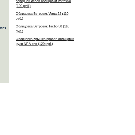
передней левой облицовки Vortex50
(100 руб.)
Облицовка Ветровик Venta 22 (110
руб.)
Облицовка Ветровик Tactic-50 (110
жие
руб.)
Облицовка Крышка правая облицовки
руля NRA-тип (120 руб.)