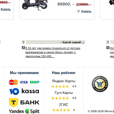
9900. -
99900. -
119990. -
Купить
Купить
- Какой самый ...
В 16 лет уже можно отказаться от детских
Не
квадрациклов и смело брать технику с
ск
двигателем 150-400 ...
дви
Мы принимаем
Наш рейтинг
Яндекс.Карты
4.9
Гугл.Карты
4.8
2ГИС
5
© 2008-2026 Мотос