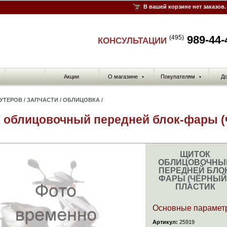
В вашей корзине нет заказов.
989-44-
(495)
КОНСУЛЬТАЦИИ
Акции
О магазине
Покупателям
До
▼
▼
КУТЕРОВ
/
ЗАПЧАСТИ
/
ОБЛИЦОВКА
/
 облицовочный передней блок-фары (
ЩИТОК
ОБЛИЦОВОЧНЫ
ПЕРЕДНЕЙ БЛОК
ФАРЫ (ЧЁРНЫЙ)
ПЛАСТИК
Основные парамет
Артикул:
25919