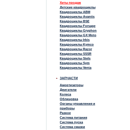
Хиты продаж
Детские квадроциклы
Квадроциклы ABM
Квадроциклы Avantis
Квадроциклы BSE
Квадроциклы Forsage
Квадроциклы Gryphon
Квадроциклы GX Moto
Квадроциклы Irbis
Квадроциклы Kymco
Квадроциклы Razor
Квадроциклы SSSR
Квадроциклы Stels
Квадроциклы Sym
Квадроциклы Venta
ЗАПЧАСТИ
Амортизаторы
Двигатели
Колеса
Облицовка
Органы управления и
приборы
Разное
Система питания
Система пуска
Система смазки