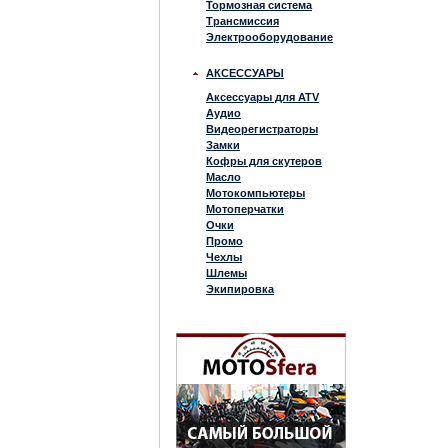
Тормозная система
Трансмиссия
Электрооборудование
АКСЕССУАРЫ
Аксессуары для ATV
Аудио
Видеорегистраторы
Замки
Кофры для скутеров
Масло
Мотокомпьютеры
Мотоперчатки
Очки
Промо
Чехлы
Шлемы
Экипировка