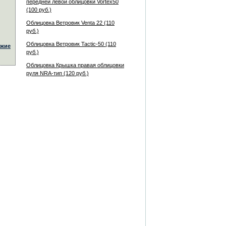
передней левой облицовки Vortex50
(100 руб.)
Облицовка Ветровик Venta 22 (110
руб.)
Облицовка Ветровик Tactic-50 (110
жие
руб.)
Облицовка Крышка правая облицовки
руля NRA-тип (120 руб.)