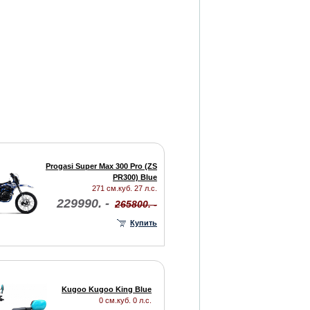
Progasi Super Max 300 Pro (ZS
PR300) Blue
271 см.куб. 27 л.с.
229990. -
265800. -
Купить
Kugoo Kugoo King Blue
0 см.куб. 0 л.с.