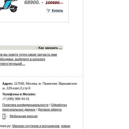
68900. -
100680. -
Купить
- Как заказать ...
ли вы знаете точно какая запчасть вам
обходима, выберите в каталоге
ответствующий ...
Адрес:
117545, Москва, м. Пражская, Варшавское
ш.,129,корп.2,стр.6
Телефоны в Москве:
+7 (495) 989-44-41
Политика конфиденциальности
/
Обработка
персональных данных
/
Договор оферта
Мобильная версия
фера.ру:
Магазин скутеров и мотоциклов
,
новые