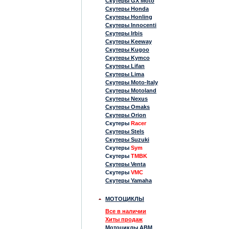
Скутеры GX Moto
Скутеры Honda
Скутеры Honling
Скутеры Innocenti
Скутеры Irbis
Скутеры Keeway
Скутеры Kugoo
Скутеры Kymco
Скутеры Lifan
Скутеры Lima
Скутеры Moto-Italy
Скутеры Motoland
Скутеры Nexus
Скутеры Omaks
Скутеры Orion
Скутеры
Racer
Скутеры Stels
Скутеры Suzuki
Скутеры
Sym
Скутеры
TMBK
Скутеры Venta
Скутеры
VMC
Скутеры Yamaha
МОТОЦИКЛЫ
Все в наличии
Хиты продаж
Мотоциклы ABM