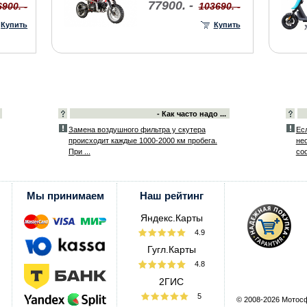
77900. -
6900. -
103690. -
Купить
Купить
- Как часто надо ...
Замена воздушного фильтра у скутера
Ес
происходит каждые 1000-2000 км пробега.
не
При ...
со
Мы принимаем
Наш рейтинг
Яндекс.Карты
4.9
Гугл.Карты
4.8
2ГИС
5
© 2008-2026 Мотос