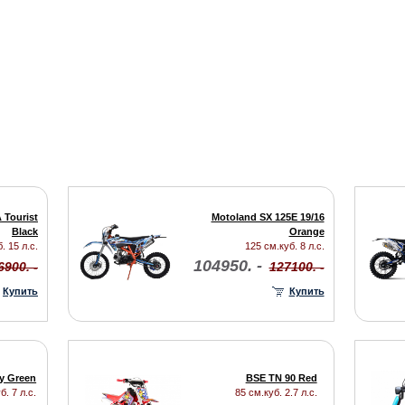
 Tourist
Motoland SX 125E 19/16
Black
Orange
. 15 л.с.
125 см.куб. 8 л.с.
104950. -
6900. -
127100. -
Купить
Купить
y Green
BSE TN 90 Red
б. 7 л.с.
85 см.куб. 2.7 л.с.