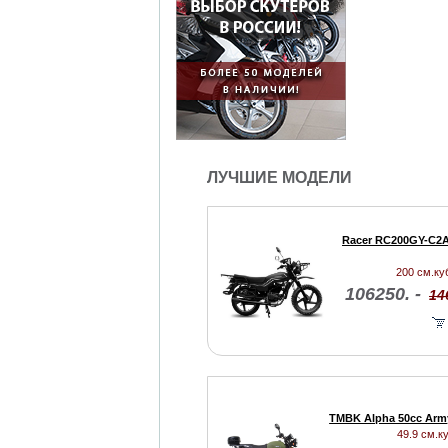
ЛУЧШИЕ МОДЕЛИ
Racer RC200GY-C2A
200 см.куб
106250. -
14
TMBK Alpha 50cc Arm
49.9 см.ку