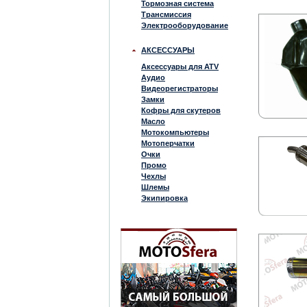
Тормозная система
Трансмиссия
Электрооборудование
АКСЕССУАРЫ
Аксессуары для ATV
Аудио
Видеорегистраторы
Замки
Кофры для скутеров
Масло
Мотокомпьютеры
Мотоперчатки
Очки
Промо
Чехлы
Шлемы
Экипировка