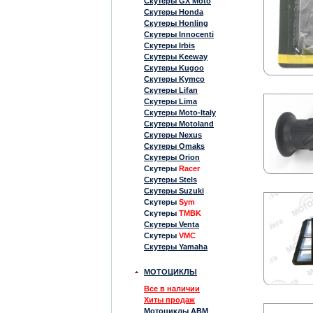
Скутеры GX Moto
Скутеры Honda
Скутеры Honling
Скутеры Innocenti
Скутеры Irbis
Скутеры Keeway
Скутеры Kugoo
Скутеры Kymco
Скутеры Lifan
Скутеры Lima
Скутеры Moto-Italy
Скутеры Motoland
Скутеры Nexus
Скутеры Omaks
Скутеры Orion
Скутеры
Racer
Скутеры Stels
Скутеры Suzuki
Скутеры
Sym
Скутеры
TMBK
Скутеры Venta
Скутеры
VMC
Скутеры Yamaha
МОТОЦИКЛЫ
Все в наличии
Хиты продаж
Мотоциклы ABM