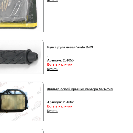
Ручка руля левая Venta B-09
-
Артикул:
251055
Есть в наличии!
Купить
Фильтр левой крышки картера NRA-тип
-
Артикул:
251662
Есть в наличии!
Купить