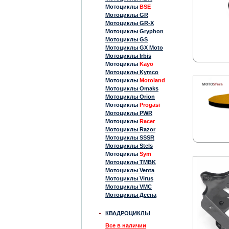
Мотоциклы
BSE
Мотоциклы GR
Мотоциклы GR-X
Мотоциклы Gryphon
Мотоциклы GS
Мотоциклы GX Moto
Мотоциклы Irbis
Мотоциклы
Kayo
Мотоциклы Kymco
Мотоциклы
Motoland
Мотоциклы Omaks
Мотоциклы Orion
Мотоциклы
Progasi
Мотоциклы PWR
Мотоциклы
Racer
Мотоциклы Razor
Мотоциклы SSSR
Мотоциклы Stels
Мотоциклы
Sym
Мотоциклы TMBK
Мотоциклы Venta
Мотоциклы Virus
Мотоциклы VMC
Мотоциклы Десна
КВАДРОЦИКЛЫ
Все в наличии