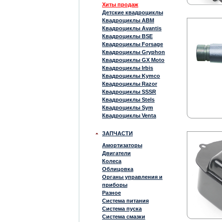
Хиты продаж
Детские квадроциклы
Квадроциклы ABM
Квадроциклы Avantis
Квадроциклы BSE
Квадроциклы Forsage
Квадроциклы Gryphon
Квадроциклы GX Moto
Квадроциклы Irbis
Квадроциклы Kymco
Квадроциклы Razor
Квадроциклы SSSR
Квадроциклы Stels
Квадроциклы Sym
Квадроциклы Venta
ЗАПЧАСТИ
Амортизаторы
Двигатели
Колеса
Облицовка
Органы управления и
приборы
Разное
Система питания
Система пуска
Система смазки