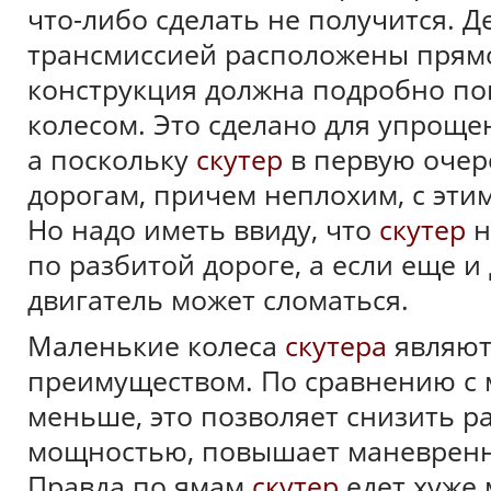
что-либо сделать не получится. Де
трансмиссией расположены прямо 
конструкция должна подробно по
колесом. Это сделано для упроще
а поскольку
скутер
в первую очер
дорогам, причем неплохим, с эти
Но надо иметь ввиду, что
скутер
н
по разбитой дороге, а если еще и
двигатель может сломаться.
Маленькие колеса
скутера
являют
преимуществом. По сравнению с 
меньше, это позволяет снизить р
мощностью, повышает маневренно
Правда по ямам
скутер
едет хуже 