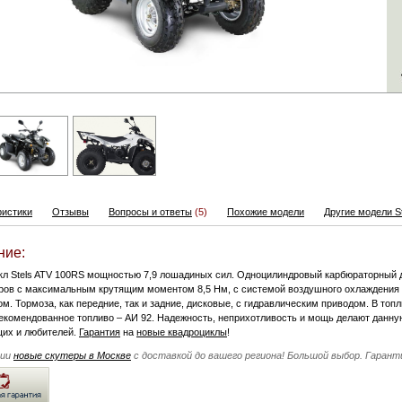
ристики
Отзывы
Вопросы и ответы
(5)
Похожие модели
Другие модели St
ние:
кл Stels ATV 100RS мощностью 7,9 лошадиных сил. Одноцилиндровый карбюраторный д
ров с максимальным крутящим моментом 8,5 Нм, с системой воздушного охлаждения
м. Тормоза, как передние, так и задние, дисковые, с гидравлическим приводом. В то
Рекомендованное топливо – АИ 92. Надежность, неприхотливость и мощь делают данну
их и любителей.
Гарантия
на
новые квадроциклы
!
чии
новые скутеры в Москве
с доставкой до вашего региона! Большой выбор. Гарант