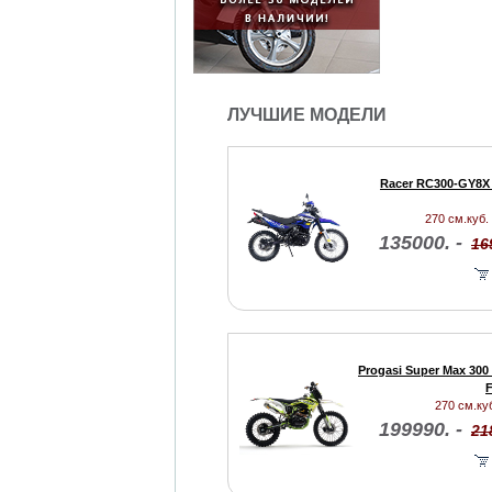
ЛУЧШИЕ МОДЕЛИ
Racer RC300-GY8X 
270 см.куб. 
135000. -
16
Progasi Super Max 300
F
270 см.куб
199990. -
21