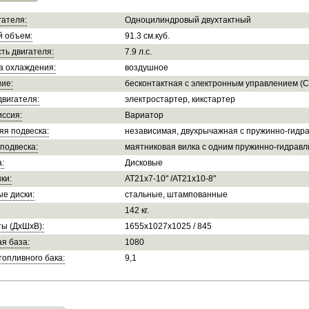
гателя:
Одноцилиндровый двухтактный
й объем:
91.3 см.куб.
ть двигателя:
7.9 л.с.
а охлаждения:
воздушное
ие:
бесконтактная с электронным управлением (C
двигателя:
электростартер, кикстартер
ссия:
Вариатор
яя подвеска:
независимая, двухрычажная с пружинно-гидр
подвеска:
маятниковая вилка с одним пружинно-гидрав
:
Дисковые
ки:
AT21х7-10" /AT21х10-8"
е диски:
стальные, штампованные
142 кг.
ы (ДхШхВ):
1655х1027х1025 / 845
я база:
1080
опливного бака:
9,1