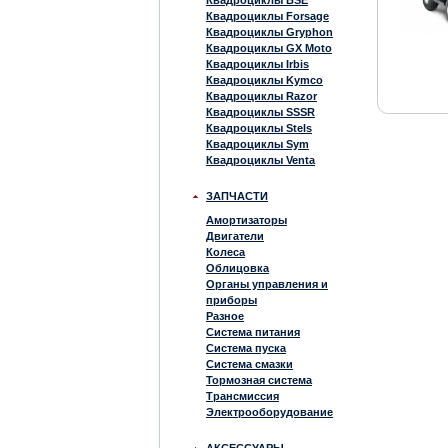
Квадроциклы BSE
Квадроциклы Forsage
Квадроциклы Gryphon
Квадроциклы GX Moto
Квадроциклы Irbis
Квадроциклы Kymco
Квадроциклы Razor
Квадроциклы SSSR
Квадроциклы Stels
Квадроциклы Sym
Квадроциклы Venta
ЗАПЧАСТИ
Амортизаторы
Двигатели
Колеса
Облицовка
Органы управления и
приборы
Разное
Система питания
Система пуска
Система смазки
Тормозная система
Трансмиссия
Электрооборудование