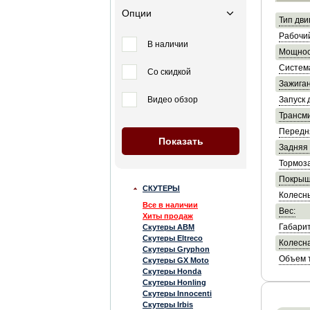
Опции
Тип дви
Рабочи
В наличии
Мощнос
Систем
Со скидкой
Зажиган
Видео обзор
Запуск 
Трансми
Передн
Задняя 
Тормоза
Покрыш
СКУТЕРЫ
Колесны
Все в наличии
Вес:
Хиты продаж
Габарит
Скутеры ABM
Скутеры Eltreco
Колесна
Скутеры Gryphon
Объем т
Скутеры GX Moto
Скутеры Honda
Скутеры Honling
Скутеры Innocenti
Скутеры Irbis