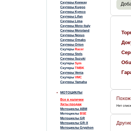
Скутеры Keeway
Доба
Скутеры Kugoo
Скутеры Kymco
Скутеры Lifan
Скутеры Lima
Скутеры Moto-Italy
Скутеры Motoland
Тор
Скутеры Nexus
Скутеры Omaks
Док
Скутеры Orion
Скутеры
Racer
Сер
Скутеры Stels
Скутеры Suzuki
Общ
Скутеры
Sym
Скутеры
TMBK
Гар
Скутеры Venta
Скутеры
VMC
Скутеры Yamaha
МОТОЦИКЛЫ
Похож
Все в наличии
Хиты продаж
Нет спис
Мотоциклы ABM
Мотоциклы
BSE
Мотоциклы GR
Другие
Мотоциклы GR-X
Мотоциклы Gryphon