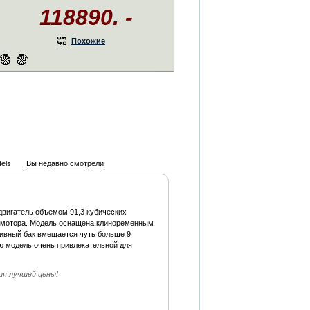
118890. -
Похожие
els
Вы недавно смотрели
вигатель объемом 91,3 кубических
 мотора. Модель оснащена клиноременным
пливный бак вмещается чуть больше 9
ю модель очень привлекательной для
ия лучшей цены!