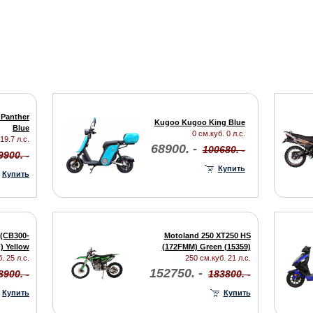
Panther
Kugoo Kugoo King Blue
Blue
0 см.куб. 0 л.с.
19.7 л.с.
68900. -
100680. -
9900. -
Купить
Купить
 (CB300-
Motoland 250 XT250 HS
) Yellow
(172FMM) Green (15359)
. 25 л.с.
250 см.куб. 21 л.с.
152750. -
8900. -
183800. -
Купить
Купить