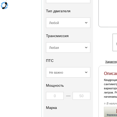
Тип двигателя
Трансмиссия
ПТС
Характе
Описа
Квадроци
сантимет
Мощность
вариаторо
литров. 
начинающ
○ В нали
Марка