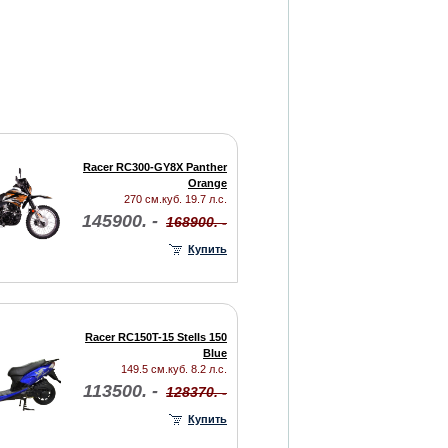
Racer RC300-GY8X Panther
Orange
270 см.куб. 19.7 л.с.
145900. -
168900. -
Купить
Racer RC150T-15 Stells 150
Blue
149.5 см.куб. 8.2 л.с.
113500. -
128370. -
Купить