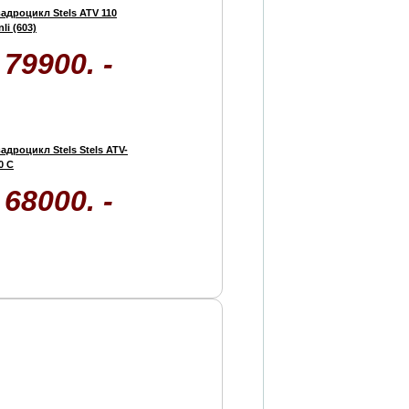
адроцикл Stels ATV 110
nli (603)
79900. -
адроцикл Stels Stels ATV-
0 C
68000. -