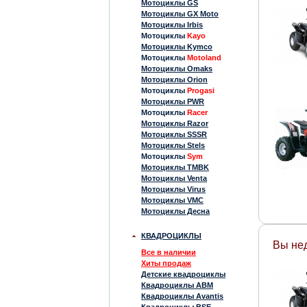
Мотоциклы GS
Мотоциклы GX Moto
Мотоциклы Irbis
Мотоциклы
Kayo
Мотоциклы Kymco
Мотоциклы
Motoland
Мотоциклы Omaks
Мотоциклы Orion
Мотоциклы
Progasi
Мотоциклы PWR
Мотоциклы
Racer
Мотоциклы Razor
Мотоциклы SSSR
Мотоциклы Stels
Мотоциклы
Sym
Мотоциклы TMBK
Мотоциклы Venta
Мотоциклы Virus
Мотоциклы VMC
Мотоциклы Десна
КВАДРОЦИКЛЫ
Вы не
Все в наличии
Хиты продаж
Детские квадроциклы
Квадроциклы ABM
Квадроциклы Avantis