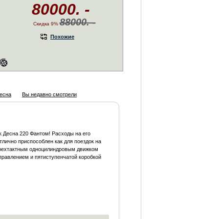
80000. -
88000. -
Скидка 9%
Похожие
есна
Вы недавно смотрели
 Десна 220 Фантом! Расходы на его
лично приспособлен как для поездок на
ырехтактным одноцилиндровым движком
правлением и пятиступенчатой коробкой