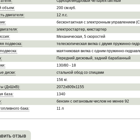
гателя:
Одноцилиндровый четырехтактный
й объем:
200 см.куб.
ть двигателя:
12 л.с.
ие:
бесконтактная с электронным управлением (C
двигателя:
электростартер, кикстартер
ссия:
Механическая, 5 скоростей
яя подвеска:
телескопическая вилка с двумя пружинно-ги
подвеска:
маятниковая вилка с одним пружинно-гидрав
:
Передний дисковый, задний барабанный
ки:
130/80 - 18
е диски:
стальной обод со спицами
156 кг.
ы (ДхШхВ):
2072х809х1155
я база:
1340
:
бензин с октановым числом не менее 92
опливного бака:
11 л
вить отзыв