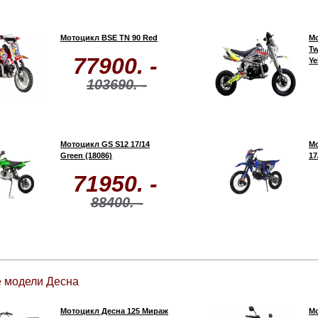
Мотоцикл BSE TN 90 Red
Мо
Tw
77900. -
Ye
103690. -
Мотоцикл GS S12 17/14
Мо
Green (18086)
17
71950. -
88400. -
е модели Десна
Мотоцикл Десна 125 Мираж
Мо