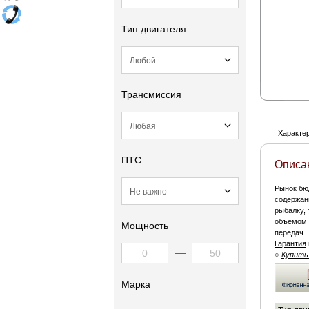
Тип двигателя
Трансмиссия
Характе
ПТС
Описа
Рынок бю
содержан
рыбалку,
объемом 
Мощность
передач.
Гарантия
○
Купить
Марка