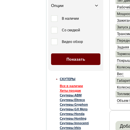
Тип дви
Опции
Рабочи
Мощнос
В наличии
Зажиган
Запуск 
Со скидкой
Трансми
Передн
Видео обзор
Задняя 
Тормоза
Покрыш
Колесны
Вес:
СКУТЕРЫ
Габарит
Все в наличии
Колесна
Хиты продаж
Топливо
Скутеры ABM
Скутеры Eltreco
Объем т
Скутеры Gryphon
Скутеры GX Moto
Скутеры Honda
Скутеры Honling
Скутеры Innocenti
Доба
Скутеры Irbis