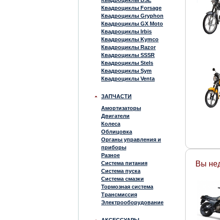
Квадроциклы BSE
Квадроциклы Forsage
Квадроциклы Gryphon
Квадроциклы GX Moto
Квадроциклы Irbis
Квадроциклы Kymco
Квадроциклы Razor
Квадроциклы SSSR
Квадроциклы Stels
Квадроциклы Sym
Квадроциклы Venta
ЗАПЧАСТИ
Амортизаторы
Двигатели
Колеса
Облицовка
Органы управления и
приборы
Разное
Вы не
Система питания
Система пуска
Система смазки
Тормозная система
Трансмиссия
Электрооборудование