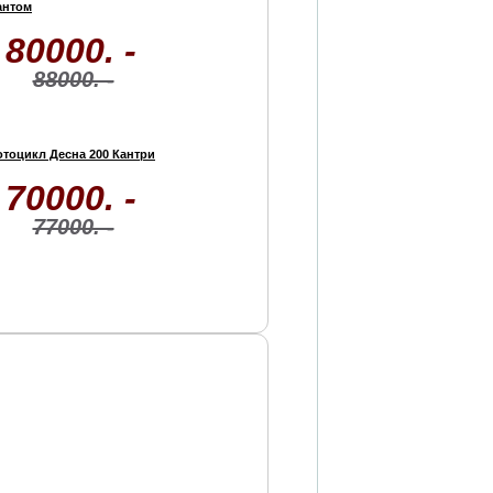
антом
80000. -
88000. -
тоцикл Десна 200 Кантри
70000. -
77000. -