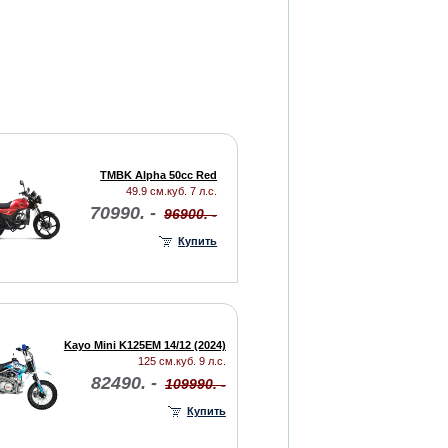
TMBK Alpha 50cc Red
49.9 см.куб. 7 л.с.
70990. -
96900. -
Купить
Kayo Mini K125EM 14/12 (2024)
125 см.куб. 9 л.с.
82490. -
109990. -
Купить