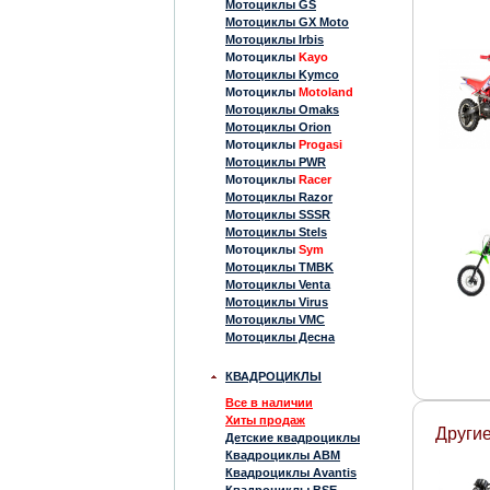
Мотоциклы GS
Мотоциклы GX Moto
Мотоциклы Irbis
Мотоциклы
Kayo
Мотоциклы Kymco
Мотоциклы
Motoland
Мотоциклы Omaks
Мотоциклы Orion
Мотоциклы
Progasi
Мотоциклы PWR
Мотоциклы
Racer
Мотоциклы Razor
Мотоциклы SSSR
Мотоциклы Stels
Мотоциклы
Sym
Мотоциклы TMBK
Мотоциклы Venta
Мотоциклы Virus
Мотоциклы VMC
Мотоциклы Десна
КВАДРОЦИКЛЫ
Все в наличии
Хиты продаж
Други
Детские квадроциклы
Квадроциклы ABM
Квадроциклы Avantis