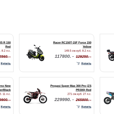
S R 150
Racer RC150T-15F Force 150
Red
Yellow
 8.2 л.с.
149.5 см.куб. 8.2 л.с.
117800. -
2560. -
129250. -
Купить
Купить
rno New
Progasi Super Max 300 Pro (ZS
ver/Black
PR300) Red
. 11 л.с.
271 см.куб. 27 л.с.
229990. -
9900. -
265800. -
Купить
Купить