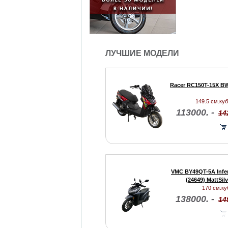
ЛУЧШИЕ МОДЕЛИ
Racer RC150T-15X BW
149.5 см.куб.
113000. -
14
VMC BY49QT-5A Infe
(24649) MattSil
170 см.куб
138000. -
14