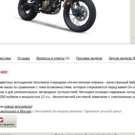
ристики
Отзывы
Вопросы и ответы
(5)
Похожие модели
Другие модели Д
ние:
джетных мотоциклов пополнила очередная отечественная новинка - качественный байк
ие малы по сравнению с теми возможностями, которые открываются перед вами! Он от
 так и для увлекательных загородных путешествий. Мотоцикл оснащен надежным чет
200 кубиков и мощностью 12 л.с., бесконтактной системой зажигания с электронным у
на
новые мотоциклы
!
 мотоцикл в Москве
с доставкой до вашего региона. Гарантия лучшей цены!