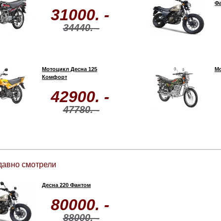
Ф
31000. -
34440. -
Мотоцикл Десна 125
Мо
Комфорт
42900. -
47780. -
давно смотрели
Десна 220 Фантом
80000. -
88000. -