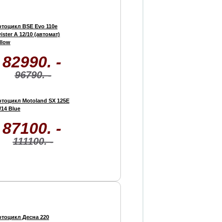
тоцикл BSE Evo 110e
ister A 12/10 (автомат)
llow
82990. -
96790. -
тоцикл Motoland SX 125E
/14 Blue
87100. -
111100. -
тоцикл Десна 220