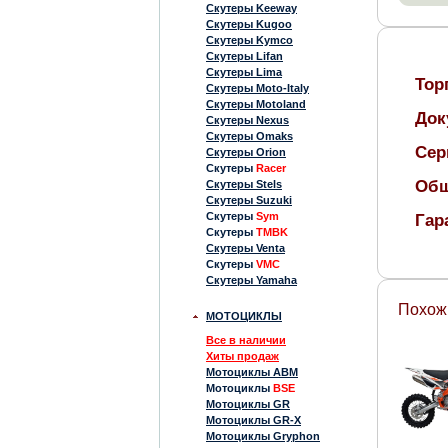
Скутеры Keeway
Скутеры Kugoo
Скутеры Kymco
Скутеры Lifan
Скутеры Lima
Тор
Скутеры Moto-Italy
Скутеры Motoland
Док
Скутеры Nexus
Скутеры Omaks
Сер
Скутеры Orion
Скутеры
Racer
Общ
Скутеры Stels
Скутеры Suzuki
Скутеры
Sym
Гар
Скутеры
TMBK
Скутеры Venta
Скутеры
VMC
Скутеры Yamaha
Похож
МОТОЦИКЛЫ
Все в наличии
Хиты продаж
Мотоциклы ABM
Мотоциклы
BSE
Мотоциклы GR
Мотоциклы GR-X
Мотоциклы Gryphon