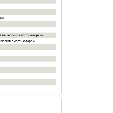
DI)
дравлическими амортизаторами
лическим амортизатором