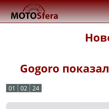
Нов
Gogoro показал
01
02
24