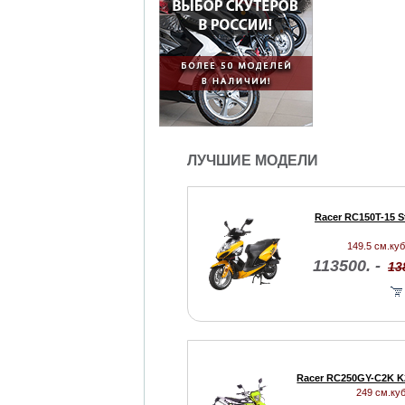
ЛУЧШИЕ МОДЕЛИ
Racer RC150T-15 St
149.5 см.куб.
113500. -
13
Racer RC250GY-C2K K
249 см.куб