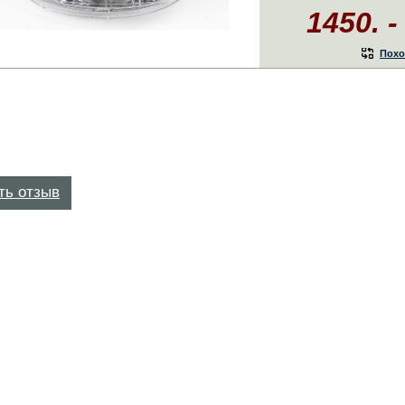
1450. -
Похо
ть отзыв