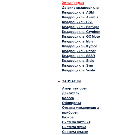
Хиты продаж
Детские квадроциклы
Квадроциклы ABM
Квадроциклы Avantis
Квадроциклы BSE
Квадроциклы Forsage
Квадроциклы Gryphon
Квадроциклы GX Moto
Квадроциклы Irbis
Квадроциклы Kymco
Квадроциклы Razor
Квадроциклы SSSR
Квадроциклы Stels
Квадроциклы Sym
Квадроциклы Venta
ЗАПЧАСТИ
Амортизаторы
Двигатели
Колеса
Облицовка
Органы управления и
приборы
Разное
Система питания
Система пуска
Система смазки