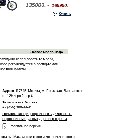
135000. -
169900. -
Купить
- Какое масло надо ...
обходимо использовать то масло,
торое рекомендуется в паспорте для
кретной модели. ...
Адрес:
117545, Москва, м. Пражская, Варшавское
ш.,129,корп.2,стр.6
Телефоны в Москве:
+7 (495) 989-44-41
Политика конфиденциальности
/
Обработка
персональных данных
/
Договор оферта
Мобильная версия
фера.ру:
Магазин скутеров и мотоциклов
,
новые