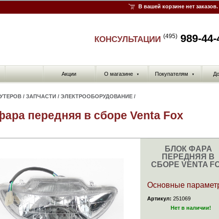
В вашей корзине нет заказов.
989-44-
(495)
КОНСУЛЬТАЦИИ
Акции
О магазине
Покупателям
До
▼
▼
КУТЕРОВ
/
ЗАПЧАСТИ
/
ЭЛЕКТРООБОРУДОВАНИЕ
/
фара передняя в сборе Venta Fox
БЛОК ФАРА
ПЕРЕДНЯЯ В
СБОРЕ VENTA F
Основные парамет
Артикул:
251069
Нет в наличии!