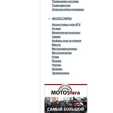
Тормозная система
Трансмиссия
Электрооборудование
АКСЕССУАРЫ
Аксессуары для ATV
Аудио
Видеорегистраторы
Замки
Кофры для скутеров
Масло
Мотокомпьютеры
Мотоперчатки
Очки
Промо
Чехлы
Шлемы
Экипировка