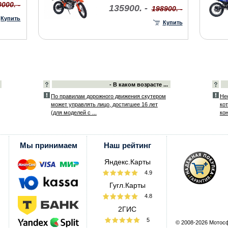
000. -
135900. -
198900. -
Купить
Купить
- В каком возрасте ...
По правилам дорожного движения скутером
Не
может управлять лицо, достигшее 16 лет
ко
(для моделей с ...
кон
Мы принимаем
Наш рейтинг
Яндекс.Карты
4.9
Гугл.Карты
4.8
2ГИС
5
© 2008-2026 Мотос