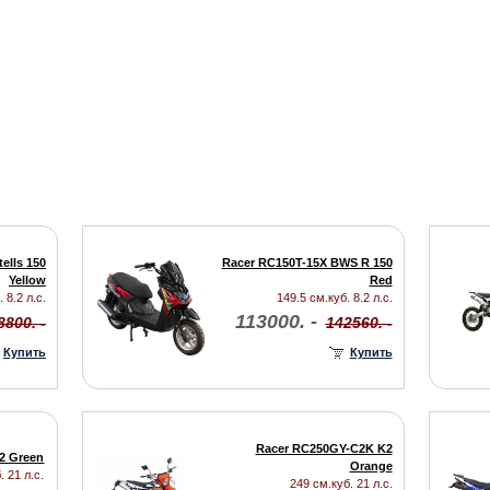
ells 150
Racer RC150T-15X BWS R 150
Yellow
Red
 8.2 л.с.
149.5 см.куб. 8.2 л.с.
113000. -
8800. -
142560. -
Купить
Купить
Racer RC250GY-C2K K2
2 Green
Orange
. 21 л.с.
249 см.куб. 21 л.с.