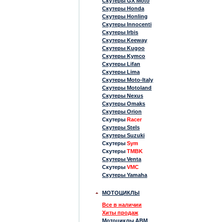
Скутеры GX Moto
Скутеры Honda
Скутеры Honling
Скутеры Innocenti
Скутеры Irbis
Скутеры Keeway
Скутеры Kugoo
Скутеры Kymco
Скутеры Lifan
Скутеры Lima
Скутеры Moto-Italy
Скутеры Motoland
Скутеры Nexus
Скутеры Omaks
Скутеры Orion
Скутеры
Racer
Скутеры Stels
Скутеры Suzuki
Скутеры
Sym
Скутеры
TMBK
Скутеры Venta
Скутеры
VMC
Скутеры Yamaha
МОТОЦИКЛЫ
Все в наличии
Хиты продаж
Мотоциклы ABM