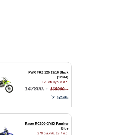
PWR FRZ 125 19/16 Black
(12944)
125 см.куб. 8 л.с.
147800. -
168900. -
Купить
Racer RC300-GY8X Panther
Blue
270 см.куб. 19.7 л.с.