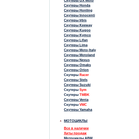
Скутеры GX Moto
Скутеры Honda
Скутеры Honling
Скутеры Innocenti
Скутеры Irbis
Скутеры Keeway
Скутеры Kugoo
Скутеры Kymco
Скутеры Lifan
Скутеры Lima
Скутеры Moto-Italy
Скутеры Motoland
Скутеры Nexus
Скутеры Omaks
Скутеры Orion
Скутеры
Racer
Скутеры Stels
Скутеры Suzuki
Скутеры
Sym
Скутеры
TMBK
Скутеры Venta
Скутеры
VMC
Скутеры Yamaha
МОТОЦИКЛЫ
Все в наличии
Хиты продаж
Мотоциклы ABM