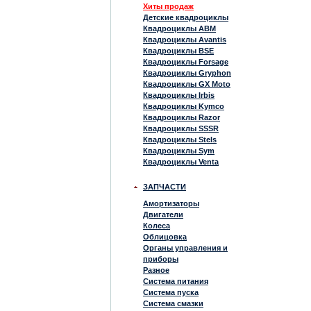
Хиты продаж
Детские квадроциклы
Квадроциклы ABM
Квадроциклы Avantis
Квадроциклы BSE
Квадроциклы Forsage
Квадроциклы Gryphon
Квадроциклы GX Moto
Квадроциклы Irbis
Квадроциклы Kymco
Квадроциклы Razor
Квадроциклы SSSR
Квадроциклы Stels
Квадроциклы Sym
Квадроциклы Venta
ЗАПЧАСТИ
Амортизаторы
Двигатели
Колеса
Облицовка
Органы управления и
приборы
Разное
Система питания
Система пуска
Система смазки