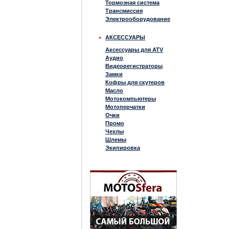
Тормозная система
Трансмиссия
Электрооборудование
АКСЕССУАРЫ
Аксессуары для ATV
Аудио
Видеорегистраторы
Замки
Кофры для скутеров
Масло
Мотокомпьютеры
Мотоперчатки
Очки
Промо
Чехлы
Шлемы
Экипировка