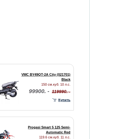
VMC BY49QT-2A City (021701)
Black
150 см.куб. 10 л.с.
99900. -
119990. -
Купить
Progasi Smart 5 125 Semi-
Automatic Red
119.6 см.куб. 11 л.с.