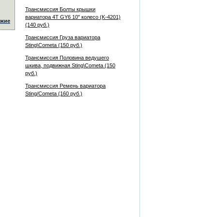
Трансмиссия Болты крышки
вариатора 4T GY6 10" колесо (K-4201)
жие
(140 руб.)
Трансмиссия Груза вариатора
Sting\Cometa (150 руб.)
Трансмиссия Половина ведушего
шкива, подвижная Sting\Cometa (150
руб.)
Трансмиссия Ремень вариатора
Sting/Cometa (160 руб.)