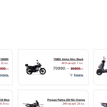
(18089)
TMBK Alpha 50cc Black
 11 л.с.
49.9 см.куб. 7 л.с.
70990. -
400. -
96900. -
Купить
Купить
/16 Blue
Progasi Palma 250 NG Orange
б. 8 л.с.
249 см.куб. 23 л.с.