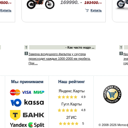
169990. -
500. -
193400. -
Купить
Купить
- Как часто надо ...
Замена воздушного фильтра у скутера
Ква
происходит каждые 1000-2000 км пробега.
зн
При ...
гор
Мы принимаем
Наш рейтинг
Яндекс.Карты
4.9
Гугл.Карты
4.8
2ГИС
5
© 2008-2026 Мотос