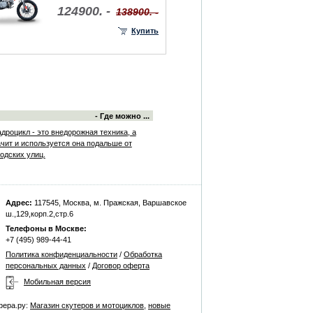
124900. -
138900. -
Купить
- Где можно ...
дроцикл - это внедорожная техника, а
ачит и используется она подальше от
одских улиц.
Адрес:
117545, Москва, м. Пражская, Варшавское
ш.,129,корп.2,стр.6
Телефоны в Москве:
+7 (495) 989-44-41
Политика конфиденциальности
/
Обработка
персональных данных
/
Договор оферта
Мобильная версия
фера.ру:
Магазин скутеров и мотоциклов
,
новые