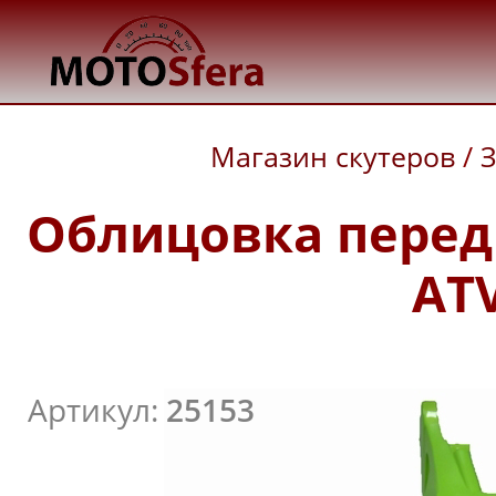
Магазин скутеров
/
З
Облицовка передн
ATV
Артикул:
25153