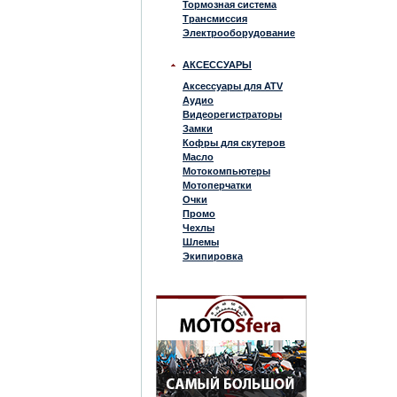
Тормозная система
Трансмиссия
Электрооборудование
АКСЕССУАРЫ
Аксессуары для ATV
Аудио
Видеорегистраторы
Замки
Кофры для скутеров
Масло
Мотокомпьютеры
Мотоперчатки
Очки
Промо
Чехлы
Шлемы
Экипировка