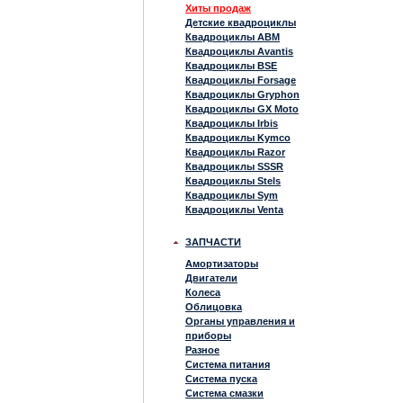
Хиты продаж
Детские квадроциклы
Квадроциклы ABM
Квадроциклы Avantis
Квадроциклы BSE
Квадроциклы Forsage
Квадроциклы Gryphon
Квадроциклы GX Moto
Квадроциклы Irbis
Квадроциклы Kymco
Квадроциклы Razor
Квадроциклы SSSR
Квадроциклы Stels
Квадроциклы Sym
Квадроциклы Venta
ЗАПЧАСТИ
Амортизаторы
Двигатели
Колеса
Облицовка
Органы управления и
приборы
Разное
Система питания
Система пуска
Система смазки