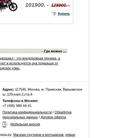
101900. -
128900. -
Купить
- Где можно ...
дроцикл - это внедорожная техника, а
ачит и используется она подальше от
одских улиц.
Адрес:
117545, Москва, м. Пражская, Варшавское
ш.,129,корп.2,стр.6
Телефоны в Москве:
+7 (495) 989-44-41
Политика конфиденциальности
/
Обработка
персональных данных
/
Договор оферта
Мобильная версия
фера.ру:
Магазин скутеров и мотоциклов
,
новые