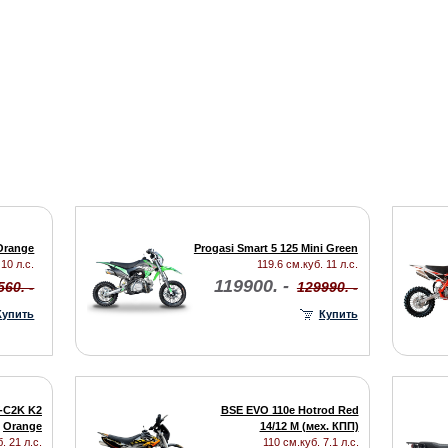
 Orange
Progasi Smart 5 125 Mini Green
10 л.с.
119.6 см.куб. 11 л.с.
119900. -
560. -
129990. -
Купить
Купить
-C2K K2
BSE EVO 110e Hotrod Red
Orange
14/12 M (мех. КПП)
. 21 л.с.
110 см.куб. 7.1 л.с.