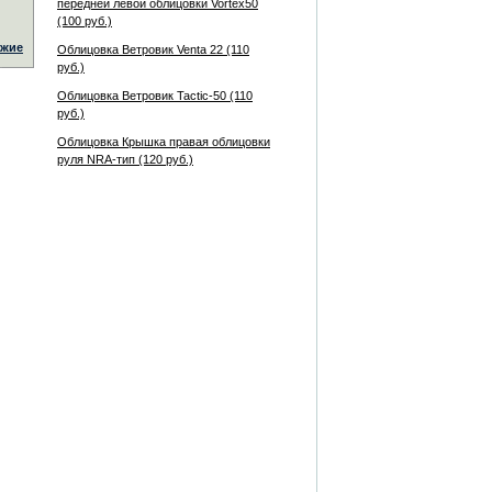
передней левой облицовки Vortex50
(100 руб.)
жие
Облицовка Ветровик Venta 22 (110
руб.)
Облицовка Ветровик Tactic-50 (110
руб.)
Облицовка Крышка правая облицовки
руля NRA-тип (120 руб.)