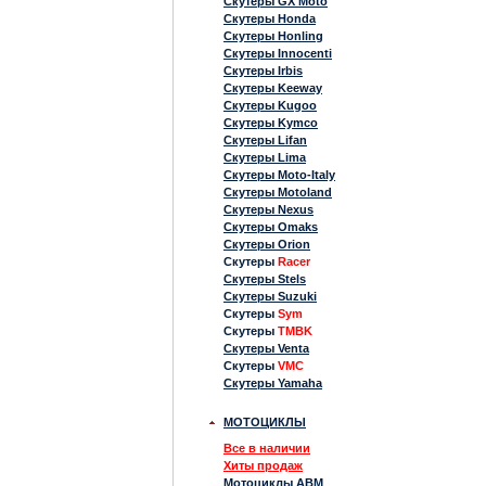
Скутеры GX Moto
Скутеры Honda
Скутеры Honling
Скутеры Innocenti
Скутеры Irbis
Скутеры Keeway
Скутеры Kugoo
Скутеры Kymco
Скутеры Lifan
Скутеры Lima
Скутеры Moto-Italy
Скутеры Motoland
Скутеры Nexus
Скутеры Omaks
Скутеры Orion
Скутеры
Racer
Скутеры Stels
Скутеры Suzuki
Скутеры
Sym
Скутеры
TMBK
Скутеры Venta
Скутеры
VMC
Скутеры Yamaha
МОТОЦИКЛЫ
Все в наличии
Хиты продаж
Мотоциклы ABM