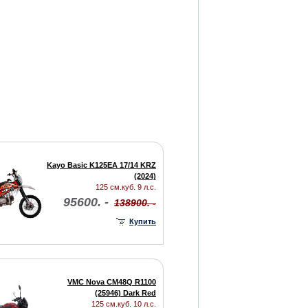
Kayo Basic K125EА 17/14 KRZ
(2024)
125 см.куб. 9 л.с.
95600. -
138900. -
Купить
VMC Nova CM48Q R1100
(25946) Dark Red
125 см.куб. 10 л.с.