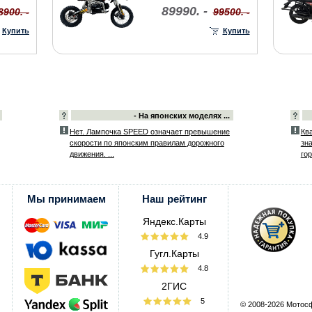
89990. -
8900. -
99500. -
Купить
Купить
- На японских моделях ...
Нет. Лампочка SPEED означает превышение
Ква
скорости по японским правилам дорожного
зн
движения. ...
гор
Мы принимаем
Наш рейтинг
Яндекс.Карты
4.9
Гугл.Карты
4.8
2ГИС
5
© 2008-2026 Мотос