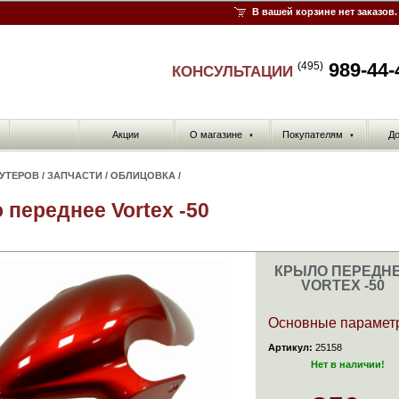
В вашей корзине нет заказов.
989-44-
(495)
КОНСУЛЬТАЦИИ
Акции
О магазине
Покупателям
До
▼
▼
КУТЕРОВ
/
ЗАПЧАСТИ
/
ОБЛИЦОВКА
/
 переднее Vortex -50
КРЫЛО ПЕРЕДН
VORTEX -50
Основные парамет
Артикул:
25158
Нет в наличии!