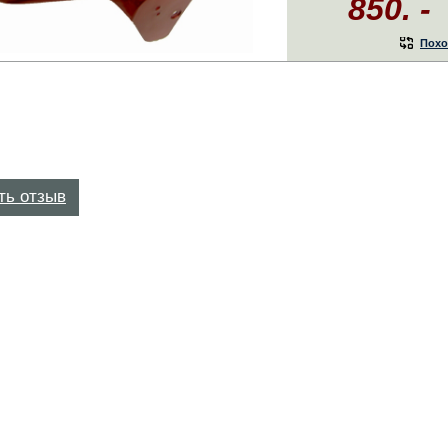
850. -
Похо
ть отзыв