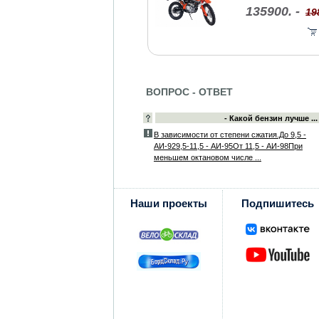
135900. -
19
ВОПРОС - ОТВЕТ
- Какой бензин лучше ...
В зависимости от степени сжатия.До 9,5 -
АИ-929,5-11,5 - АИ-95От 11,5 - АИ-98При
меньшем октановом числе ...
Наши проекты
Подпишитесь