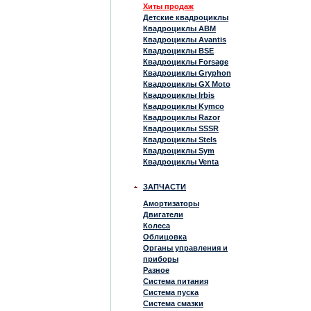
Хиты продаж
Детские квадроциклы
Квадроциклы ABM
Квадроциклы Avantis
Квадроциклы BSE
Квадроциклы Forsage
Квадроциклы Gryphon
Квадроциклы GX Moto
Квадроциклы Irbis
Квадроциклы Kymco
Квадроциклы Razor
Квадроциклы SSSR
Квадроциклы Stels
Квадроциклы Sym
Квадроциклы Venta
ЗАПЧАСТИ
Амортизаторы
Двигатели
Колеса
Облицовка
Органы управления и
приборы
Разное
Система питания
Система пуска
Система смазки