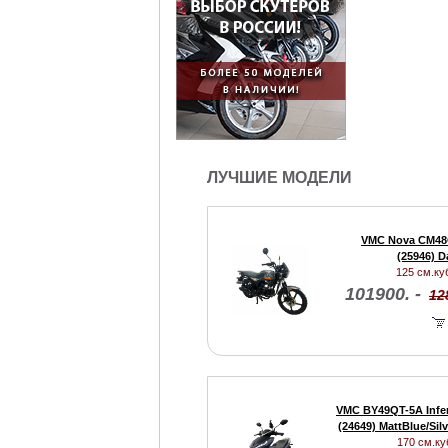
ЛУЧШИЕ МОДЕЛИ
VMC Nova CM48
(25946) D
125 см.куб
101900. -
12
VMC BY49QT-5A Infe
(24649) MattBlue/Sil
170 см.куб