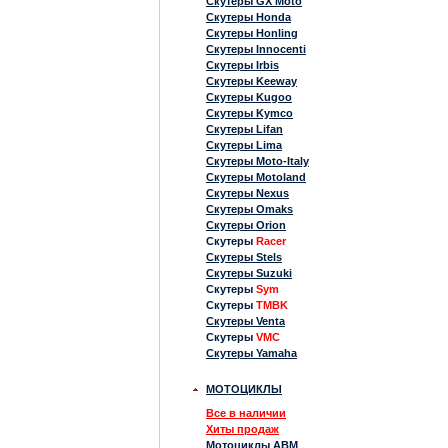
Скутеры GX Moto
Скутеры Honda
Скутеры Honling
Скутеры Innocenti
Скутеры Irbis
Скутеры Keeway
Скутеры Kugoo
Скутеры Kymco
Скутеры Lifan
Скутеры Lima
Скутеры Moto-Italy
Скутеры Motoland
Скутеры Nexus
Скутеры Omaks
Скутеры Orion
Скутеры
Racer
Скутеры Stels
Скутеры Suzuki
Скутеры
Sym
Скутеры
TMBK
Скутеры Venta
Скутеры
VMC
Скутеры Yamaha
МОТОЦИКЛЫ
Все в наличии
Хиты продаж
Мотоциклы ABM