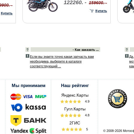
122260. -
159600. -
9900. -
Купить
Купить
- Как заказать ...
Если вы знаете точно какая запчасть вам
Да
необходима, выберите в каталоге
мот
соответствующий ...
ка
Мы принимаем
Наш рейтинг
Яндекс.Карты
4.9
Гугл.Карты
4.8
2ГИС
5
© 2008-2026 Мотос