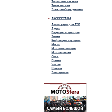
Тормозная система
Трансмиссия
Электрооборудование
АКСЕССУАРЫ
Аксессуары для ATV
Аудио
Видеорегистраторы
Замки
Кофры для скутеров
Масло
Мотокомпьютеры
Мотоперчатки
Очки
Промо
Чехлы
Шлемы
Экипировка