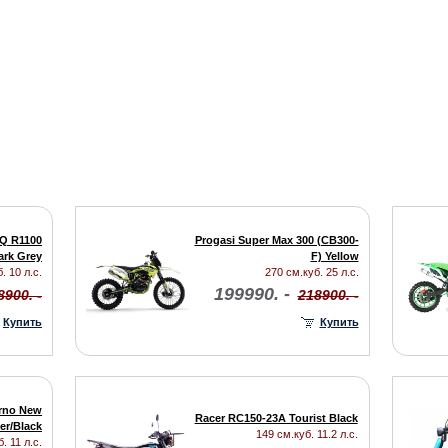
Q R1100
Progasi Super Max 300 (CB300-
ark Grey
F) Yellow
. 10 л.с.
270 см.куб. 25 л.с.
199990. -
8900. -
218900. -
Купить
Купить
rno New
Racer RC150-23A Tourist Black
ver/Black
149 см.куб. 11.2 л.с.
. 11 л.с.