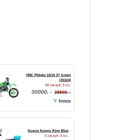
VMC Pitbike 10/10 2T Green
(25324)
50 см.куб. 3 л.с.
30000. -
38900. -
Купить
Kugoo Kugoo King Blue
0 см.куб. 0 л.с.