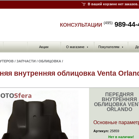
В вашей корзине нет заказов.
989-44-
(495)
КОНСУЛЬТАЦИИ
Акции
О магазине
Покупателям
До
▼
▼
КУТЕРОВ
/
ЗАПЧАСТИ
/
ОБЛИЦОВКА
/
няя внутренняя облицовка Venta Orlan
ПЕРЕДНЯЯ
ВНУТРЕННЯЯ
ОБЛИЦОВКА VEN
ORLANDO
Основные парамет
Артикул:
25859
Нет в наличии!