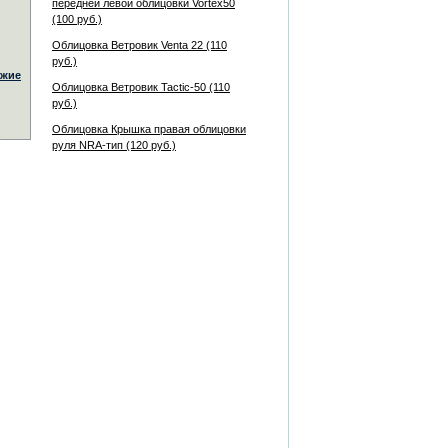
передней левой облицовки Vortex50
(100 руб.)
Облицовка Ветровик Venta 22 (110
руб.)
жие
Облицовка Ветровик Tactic-50 (110
руб.)
Облицовка Крышка правая облицовки
руля NRA-тип (120 руб.)