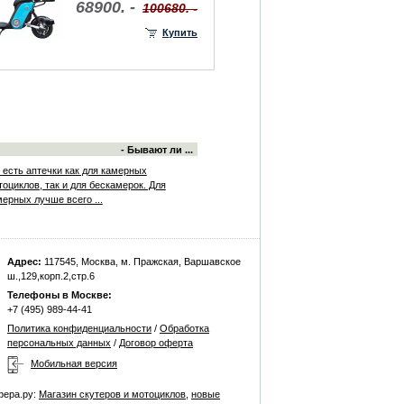
68900. -
100680. -
Купить
- Бывают ли ...
, есть аптечки как для камерных
оциклов, так и для бескамерок. Для
мерных лучше всего ...
Адрес:
117545, Москва, м. Пражская, Варшавское
ш.,129,корп.2,стр.6
Телефоны в Москве:
+7 (495) 989-44-41
Политика конфиденциальности
/
Обработка
персональных данных
/
Договор оферта
Мобильная версия
фера.ру:
Магазин скутеров и мотоциклов
,
новые