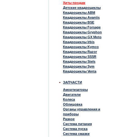
Хиты продаж
Детские квадроциклы
Квадроциклы ABM
Квадроциклы Avantis
Квадроциклы BSE
Квадроциклы Forsage
Квадроциклы Gryphon
Квадроциклы GX Moto
Квадроциклы Irbis
Квадроциклы Kymco
Квадроциклы Razor
Квадроциклы SSSR
Квадроциклы Stels
Квадроциклы Sym
Квадроциклы Venta
ЗАПЧАСТИ
Амортизаторы
Двигатели
Колеса
Облицовка
Органы управления и
приборы
Разное
Система питания
Система пуска
Система смазки