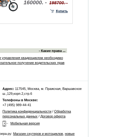
160000. -
198700. -
Купить
- Какие права ...
я управления квадроциклом необходимо
язательное получение водительских прав
Адрес:
117545, Москва, м. Пражская, Варшавское
ш.,129,корп.2,стр.6
Телефоны в Москве:
+7 (495) 989-44-41
Политика конфиденциальности
/
Обработка
персональных данных
/
Договор оферта
Мобильная версия
фера.ру:
Магазин скутеров и мотоциклов
,
новые