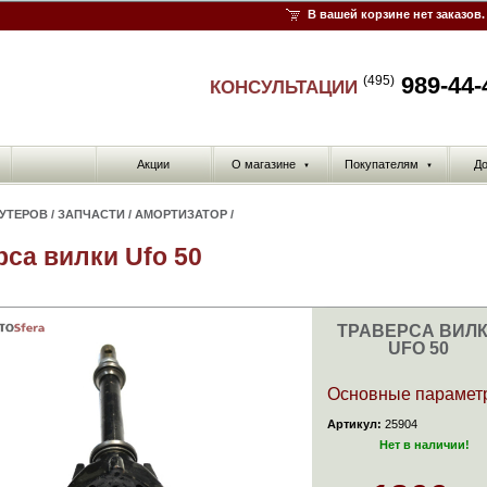
В вашей корзине нет заказов.
989-44-
(495)
КОНСУЛЬТАЦИИ
Акции
О магазине
Покупателям
До
▼
▼
КУТЕРОВ
/
ЗАПЧАСТИ
/
АМОРТИЗАТОР
/
рса вилки Ufo 50
ТРАВЕРСА ВИЛ
UFO 50
Основные парамет
Артикул:
25904
Нет в наличии!