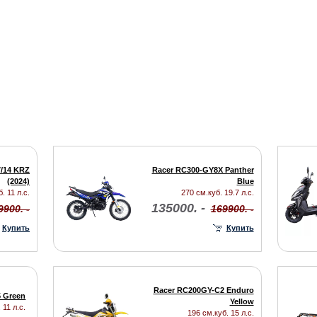
7/14 KRZ
Racer RC300-GY8X Panther
(2024)
Blue
. 11 л.с.
270 см.куб. 19.7 л.с.
135000. -
9900. -
169900. -
Купить
Купить
Racer RC200GY-C2 Enduro
5 Green
Yellow
 11 л.с.
196 см.куб. 15 л.с.