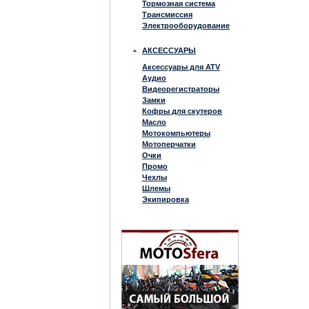
Тормозная система
Трансмиссия
Электрооборудование
АКСЕССУАРЫ
Аксессуары для ATV
Аудио
Видеорегистраторы
Замки
Кофры для скутеров
Масло
Мотокомпьютеры
Мотоперчатки
Очки
Промо
Чехлы
Шлемы
Экипировка