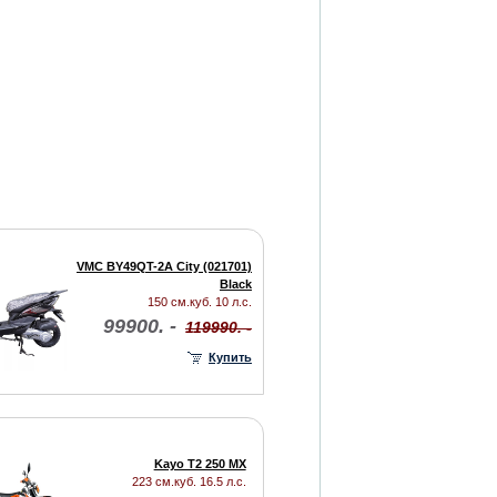
VMC BY49QT-2A City (021701)
Black
150 см.куб. 10 л.с.
99900. -
119990. -
Купить
Kayo T2 250 MX
223 см.куб. 16.5 л.с.