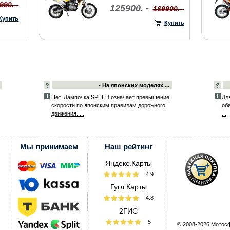
990. -
125900. -
169900. -
Купить
Купить
- На японских моделях ...
Нет. Лампочка SPEED означает превышение
Дл
скорости по японским правилам дорожного
об
движения. ...
...
Мы принимаем
Наш рейтинг
Яндекс.Карты
4.9
Гугл.Карты
4.8
2ГИС
5
© 2008-2026 Мотос