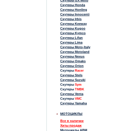
Скутеры GX Moto
Скутеры Honda
Скутеры Honling
Скутеры Innocenti
Скутеры Irbis
Скутеры Keeway
Скутеры Kugoo
Скутеры Kymco
Скутеры Lifan
Скутеры Lima
Скутеры Moto-Italy
Скутеры Motoland
Скутеры Nexus
Скутеры Omaks
Скутеры Orion
Скутеры
Racer
Скутеры Stels
Скутеры Suzuki
Скутеры
Sym
Скутеры
TMBK
Скутеры Venta
Скутеры
VMC
Скутеры Yamaha
МОТОЦИКЛЫ
Все в наличии
Хиты продаж
Мотоциклы ABM