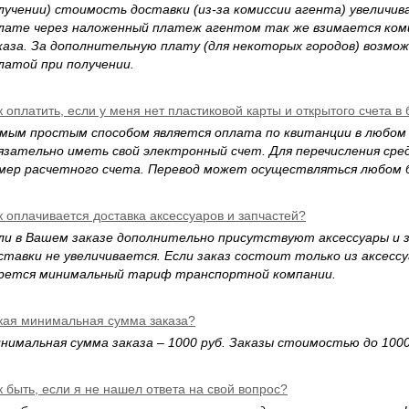
лучении) стоимость доставки (из-за комиссии агента) увеличива
лате через наложенный платеж агентом так же взимается ко
каза. За дополнительную плату (для некоторых городов) возмож
латой при получении.
к оплатить, если у меня нет пластиковой карты и открытого счета в
мым простым способом является оплата по квитанции в любом 
язательно иметь свой электронный счет. Для перечисления ср
мер расчетного счета. Перевод может осуществляться любом б
к оплачивается доставка аксессуаров и запчастей?
ли в Вашем заказе дополнительно присутствуют аксессуары и 
ставки не увеличивается. Если заказ состоит только из аксессу
рется минимальный тариф транспортной компании.
кая минимальная сумма заказа?
нимальная сумма заказа – 1000 руб. Заказы стоимостью до 1000
к быть, если я не нашел ответа на свой вопрос?