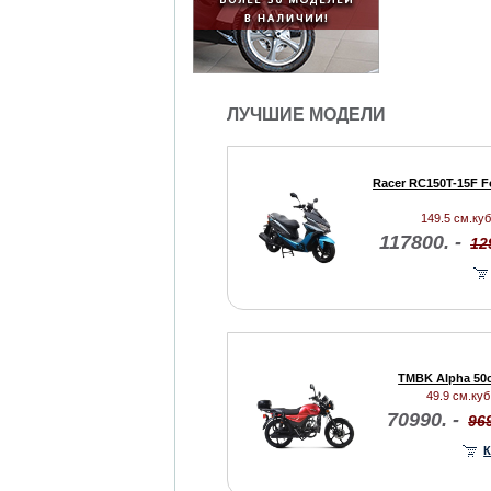
ЛУЧШИЕ МОДЕЛИ
Racer RC150T-15F F
149.5 см.куб.
117800. -
12
TMBK Alpha 50
49.9 см.куб.
70990. -
969
К