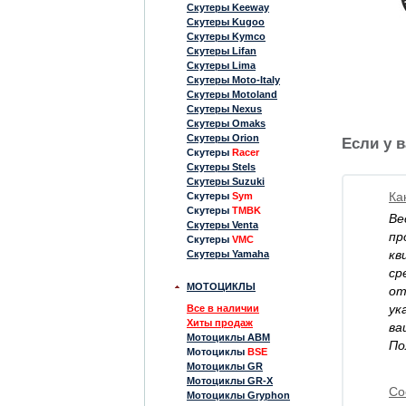
Скутеры Keeway
Скутеры Kugoo
Скутеры Kymco
Скутеры Lifan
Скутеры Lima
Скутеры Moto-Italy
Скутеры Motoland
Скутеры Nexus
Скутеры Omaks
Скутеры Orion
Если у 
Скутеры
Racer
Скутеры Stels
Скутеры Suzuki
Ка
Скутеры
Sym
Скутеры
TMBK
Ве
Скутеры Venta
пр
Скутеры
VMC
кв
Скутеры Yamaha
ср
МОТОЦИКЛЫ
от
ук
Все в наличии
Хиты продаж
ва
Мотоциклы ABM
По
Мотоциклы
BSE
Мотоциклы GR
Мотоциклы GR-X
Со
Мотоциклы Gryphon