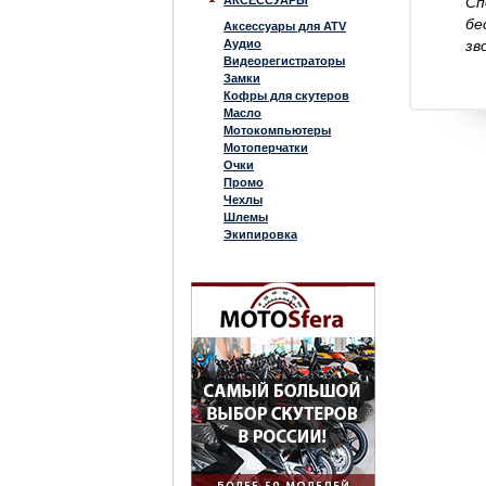
АКСЕССУАРЫ
Сп
бе
Аксессуары для ATV
Аудио
зв
Видеорегистраторы
Замки
Кофры для скутеров
Масло
Мотокомпьютеры
Мотоперчатки
Очки
Промо
Чехлы
Шлемы
Экипировка