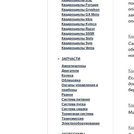
Квадроциклы BSE
по
Квадроциклы Forsage
оп
Квадроциклы Gryphon
Квадроциклы GX Moto
за
Квадроциклы Irbis
оп
Квадроциклы Kymco
Квадроциклы Razor
Квадроциклы SSSR
Ка
Квадроциклы Stels
Са
Квадроциклы Sym
Квадроциклы Venta
об
но
ЗАПЧАСТИ
Амортизаторы
Ка
Двигатели
Колеса
Ес
Облицовка
до
Органы управления и
бе
приборы
Разное
Система питания
Система пуска
Ка
Система смазки
Ми
Тормозная система
Трансмиссия
Электрооборудование
Ка