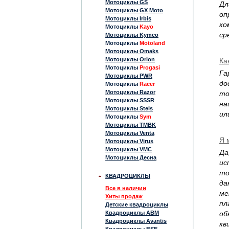
Мотоциклы GS
Дл
Мотоциклы GX Moto
оп
Мотоциклы Irbis
ко
Мотоциклы
Kayo
ср
Мотоциклы Kymco
Мотоциклы
Motoland
Мотоциклы Omaks
Мотоциклы Orion
Ка
Мотоциклы
Progasi
Га
Мотоциклы PWR
до
Мотоциклы
Racer
Мотоциклы Razor
то
Мотоциклы SSSR
на
Мотоциклы Stels
ил
Мотоциклы
Sym
Мотоциклы TMBK
Мотоциклы Venta
Я 
Мотоциклы Virus
Мотоциклы VMC
Да
Мотоциклы Десна
ис
то
КВАДРОЦИКЛЫ
да
Все в наличии
ме
Хиты продаж
пл
Детские квадроциклы
Квадроциклы ABM
об
Квадроциклы Avantis
кв