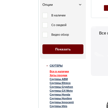
Опции
В наличии
Со скидкой
Все 
Видео обзор
СКУТЕРЫ
Все в наличии
Хиты продаж
Скутеры ABM
Скутеры Eltreco
Скутеры Gryphon
Скутеры GX Moto
Скутеры Honda
Скутеры Honling
Скутеры Innocenti
Скутеры Irbis