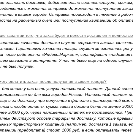
ительность доставки, действительно соответствует, срокам, 
ределяется с момента отправки до момента поступления зака
мпании в вашем городе. Отправка происходит в течение 3 рабоч
едств на расчетный счет или поступления квитанции об оплате 
кие гарантии того, что заказ будет в целости доставлен и полность
рантиями качества доставки служит страховка заказа, включе
ставки. Гарантиями качества товара служит многолетняя репу
м числе рейтинг на «Яндекс.Маркет», сертификат «надежная п
шем магазине в интернете. У нас не было еще ни одного случая,
и не был получен.
могу оплатить заказ, после получения в своем городе?
, для этого у нас есть услуга наложенный платеж. Данный спо
пользоваться не для всех городов России. Наложенный платеж 
вар и за доставку при получении в филиале транспортной комп
нном способе оплаты, сумма заказа должна быть не менее 3000
нее 30000 руб. через наложенный платеж не доставляются. Пр
атеж действуют особые тарифы на доставку, которые превы
ычных транспортных компаний (например, доставка 1 заказа, ес
итанции (предоплата) стоит 1000 руб, а если оплачивать чере