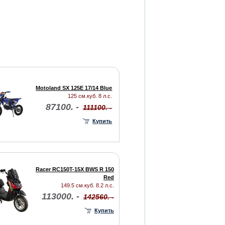
Motoland SX 125E 17/14 Blue
125 см.куб. 8 л.с.
87100. -
111100. -
Купить
Racer RC150T-15X BWS R 150
Red
149.5 см.куб. 8.2 л.с.
113000. -
142560. -
Купить